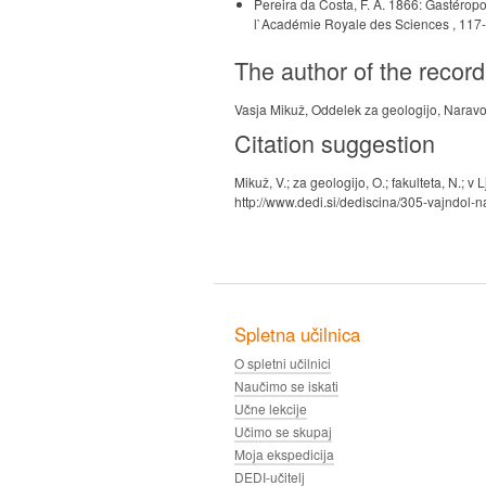
Pereira da Costa, F. A. 1866: Gastéropo
l`Académie Royale des Sciences , 117-
The author of the record
Vasja Mikuž, Oddelek za geologijo, Naravos
Citation suggestion
Mikuž, V.; za geologijo, O.; fakulteta, N.; 
http://www.dedi.si/dediscina/305-vajndol-na
Spletna učilnica
O spletni učilnici
Naučimo se iskati
Učne lekcije
Učimo se skupaj
Moja ekspedicija
DEDI-učitelj