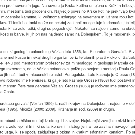
ena proti severu in jugu. Na severu je Krška kotlina omejena s Krškim hribovje
nin, mestoma tudi pliocenskih. Največjo površino Krške kotline prekrivajo kv
 miocenske kamnine, ki večinoma izdanjajo na severnem in južnem robu kotlin
kov. Ti fosilni ostanki so že od nekdaj zanimali mnoge tuje in domače ljubite
ostanki so zelo redki, drugi so pogostnejši. Nekateri so najdeni samo na obrob
elikosti in barve, ki jih pri nas najdemo samo na Dolenjskem. To je miocenski
ncoski geolog in paleontolog Vézian leta 1856, kot Pleurotoma Gervaisii. Prvi
kovane mehkužce in nekaj drugih organizmov iz terciarnih plasti v okolici Barcel
ellier-ju pod mentorstvom profesorjev za mineralogijo in geologijo Marcela de S
ega razberemo, da je Vézian poimenoval polža po svojemu mentorju Paulu Ger
 so jih našli tudi v miocenskih plasteh Portugalske. Leto kasneje je Crosse (18
o rodovno ime Pereiraea, ki ga je leto kasneje Crosse (1868) tudi postavil in v 
nim imenom Pereiraea gervaisii Vézian. Crosse (1868) je rodovno ime poime
da Costa.
Pereiraea gervaisi (Vézian 1856) iz naših krajev na Dolenjskem, najdemo v del
esa (1895), Mikuža (2000; 2009), Križnarja in sod. (2009) in drugih.
ed robustna hišica sestoji iz okrog 11 zavojev. Najstarejši zavoji so nizki in 
i z zelo lepimi trni, ki so lahko ravni in iztegnjeni ali pa zavihani navzgor, pr
sto ustje, ki se spodaj zaključuje z ozkim in kratkim sifonalnim kanalom. Po 