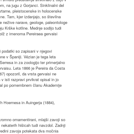
m, na jugu z Gorjanci. Sinklinalni del
artarne, pleistocenske in holocenske
e. Tam, kjer izdanjajo, so številna
lje nežive narave, geologe, paleontologe
ju Krške kotline. Mednje sodijo tudi
 polž z imenoma Pereiraea gervaisi
 podatki so zapisani v njegovi
one v Španiji. Vézian je tega leta
erresa in za zoologijo ter primerjalno
vaisu. Leta 1866 je Pereira da Costa
67) opozoril, da vrsta gervaisi ne
isti razpravi prvikrat opisal in jo
noval po pomembnem članu Akademije
ih Hoernesa in Auingerja (1884),
skromno ornamentirani, mlajši zavoji so
i nekaterih hišicah tudi navzdol. Zadnji
sredini zavoja potekata dva močnia