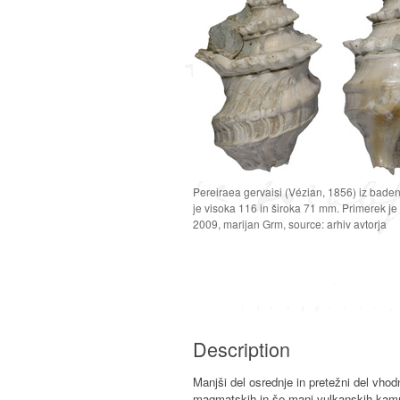
Pereiraea gervaisi (Vézian, 1856) iz baden
je visoka 116 in široka 71 mm. Primerek je
2009, marijan Grm, source: arhiv avtorja
Description
Manjši del osrednje in pretežni del vho
magmatskih in še manj vulkanskih kamni