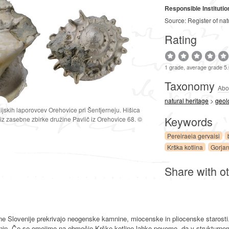
Responsible Institutio
Source: Register of nat
Rating
1 grade, average grade 5
Taxonomy
Abo
natural heritage
>
geol
ijskih laporovcev Orehovice pri Šentjerneju. Hišica
Keywords
 iz zasebne zbirke družine Pavlič iz Orehovice 68. ©
Pereiraeia gervaisi
Krška kotlina
Gorjan
Share with o
dne Slovenije prekrivajo neogenske kamnine, miocenske in pliocenske starost
n. Če se omejimo na območje Krške kotline lahko povemo, da v strukturnem s