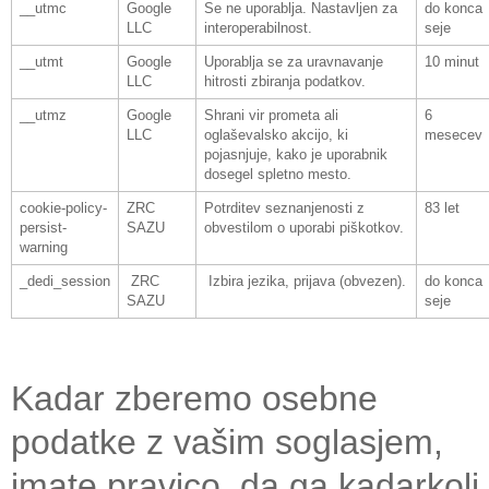
__utmc
Google
Se ne uporablja. Nastavljen za
do konca
LLC
interoperabilnost.
seje
__utmt
Google
Uporablja se za uravnavanje
10 minut
LLC
hitrosti zbiranja podatkov.
__utmz
Google
Shrani vir prometa ali
6
LLC
oglaševalsko akcijo, ki
mesecev
pojasnjuje, kako je uporabnik
dosegel spletno mesto.
cookie-policy-
ZRC
Potrditev seznanjenosti z
83 let
persist-
SAZU
obvestilom o uporabi piškotkov.
warning
_dedi_session
ZRC
Izbira jezika, prijava (obvezen).
do konca
SAZU
seje
Kadar zberemo osebne
podatke z vašim soglasjem,
imate pravico, da ga kadarkoli