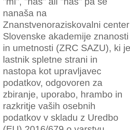
"mi", "nas" ali "naš" pa se
nanaša na
Znanstvenoraziskovalni center
Slovenske akademije znanosti
in umetnosti (ZRC SAZU), ki j
lastnik spletne strani in
nastopa kot upravljavec
podatkov, odgovoren za
zbiranje, uporabo, hrambo in
razkritje vaših osebnih
podatkov v skladu z Uredbo
(EU) 2016/679 o varstvu