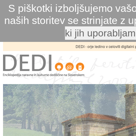
S piškotki izboljšujemo vaš
naših storitev se strinjate z
ki jih uporablja
DEDI - orje ledino v celoviti digitaln