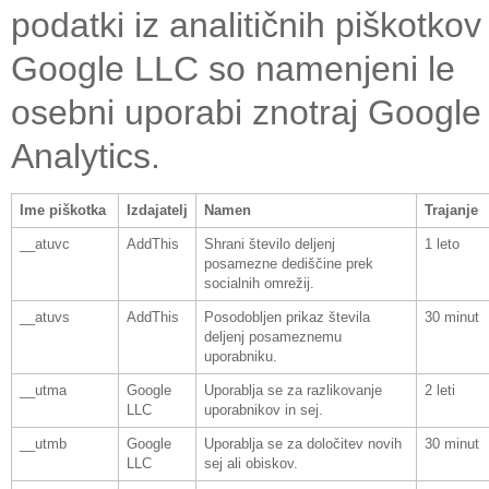
podatki iz analitičnih piškotkov
Google LLC so namenjeni le
osebni uporabi znotraj Google
Analytics.
Ime piškotka
Izdajatelj
Namen
Trajanje
__atuvc
AddThis
Shrani število deljenj
1 leto
posamezne dediščine prek
socialnih omrežij.
__atuvs
AddThis
Posodobljen prikaz števila
30 minut
deljenj posameznemu
uporabniku.
__utma
Google
Uporablja se za razlikovanje
2 leti
LLC
uporabnikov in sej.
__utmb
Google
Uporablja se za določitev novih
30 minut
LLC
sej ali obiskov.