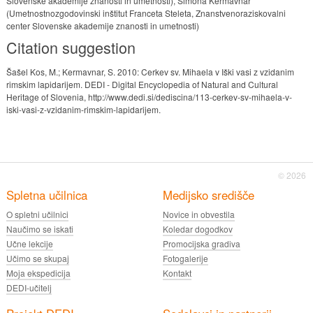
Slovenske akademije znanosti in umetnosti), Simona Kermavnar
(Umetnostnozgodovinski inštitut Franceta Steleta, Znanstvenoraziskovalni
center Slovenske akademije znanosti in umetnosti)
Citation suggestion
Šašel Kos, M.; Kermavnar, S. 2010: Cerkev sv. Mihaela v Iški vasi z vzidanim
rimskim lapidarijem. DEDI - Digital Encyclopedia of Natural and Cultural
Heritage of Slovenia, http://www.dedi.si/dediscina/113-cerkev-sv-mihaela-v-
iski-vasi-z-vzidanim-rimskim-lapidarijem.
© 2026
Spletna učilnica
Medijsko središče
O spletni učilnici
Novice in obvestila
Naučimo se iskati
Koledar dogodkov
Učne lekcije
Promocijska gradiva
Učimo se skupaj
Fotogalerije
Moja ekspedicija
Kontakt
DEDI-učitelj