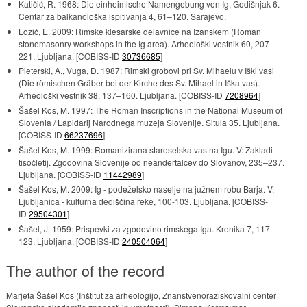
Katičić, R. 1968: Die einheimische Namengebung von Ig. Godišnjak 6.
Centar za balkanološka ispitivanja 4, 61–120. Sarajevo.
Lozić, E. 2009: Rimske klesarske delavnice na Ižanskem (Roman
stonemasonry workshops in the Ig area). Arheološki vestnik 60, 207–
221. Ljubljana. [COBISS-ID
30736685
]
Pleterski, A., Vuga, D. 1987: Rimski grobovi pri Sv. Mihaelu v Iški vasi
(Die römischen Gräber bei der Kirche des Sv. Mihael in Iška vas).
Arheološki vestnik 38, 137–160. Ljubljana. [COBISS-ID
7208964
]
Šašel Kos, M. 1997: The Roman Inscriptions in the National Museum of
Slovenia / Lapidarij Narodnega muzeja Slovenije. Situla 35. Ljubljana.
[COBISS-ID
66237696
]
Šašel Kos, M. 1999: Romanizirana staroselska vas na Igu. V: Zakladi
tisočletij. Zgodovina Slovenije od neandertalcev do Slovanov, 235–237.
Ljubljana. [COBISS-ID
11442989
]
Šašel Kos, M. 2009: Ig - podeželsko naselje na južnem robu Barja. V:
Ljubljanica - kulturna dediščina reke, 100-103. Ljubljana. [COBISS-
ID
29504301
]
Šašel, J. 1959: Prispevki za zgodovino rimskega Iga. Kronika 7, 117–
123. Ljubljana. [COBISS-ID
240504064
]
The author of the record
Marjeta Šašel Kos (Inštitut za arheologijo, Znanstvenoraziskovalni center