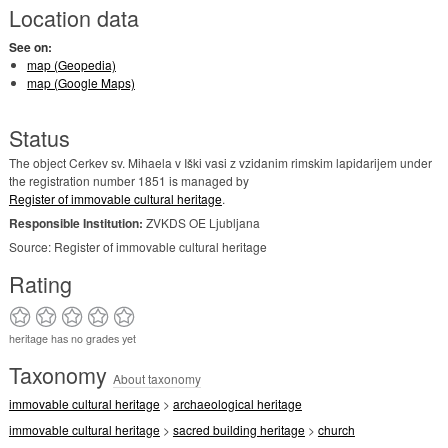
Location data
See on:
map (Geopedia)
map (Google Maps)
Status
The object Cerkev sv. Mihaela v Iški vasi z vzidanim rimskim lapidarijem under
the registration number 1851 is managed by
Register of immovable cultural heritage
.
Responsible Institution:
ZVKDS OE Ljubljana
Source: Register of immovable cultural heritage
Rating
heritage has no grades yet
Taxonomy
About taxonomy
immovable cultural heritage
>
archaeological heritage
immovable cultural heritage
>
sacred building heritage
>
church