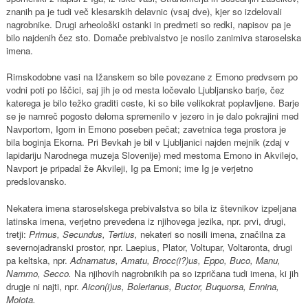
znanih pa je tudi več klesarskih delavnic (vsaj dve), kjer so izdelovali
nagrobnike. Drugi arheološki ostanki in predmeti so redki, napisov pa je
bilo najdenih čez sto. Domače prebivalstvo je nosilo zanimiva staroselska
imena.
Rimskodobne vasi na Ižanskem so bile povezane z Emono predvsem po
vodni poti po Iščici, saj jih je od mesta ločevalo Ljubljansko barje, čez
katerega je bilo težko graditi ceste, ki so bile velikokrat poplavljene. Barje
se je namreč pogosto deloma spremenilo v jezero in je dalo pokrajini med
Navportom, Igom in Emono poseben pečat; zavetnica tega prostora je
bila boginja Ekorna. Pri Bevkah je bil v Ljubljanici najden mejnik (zdaj v
lapidariju Narodnega muzeja Slovenije) med mestoma Emono in Akvilejo,
Navport je pripadal že Akvileji, Ig pa Emoni; ime Ig je verjetno
predslovansko.
Nekatera imena staroselskega prebivalstva so bila iz števnikov izpeljana
latinska imena, verjetno prevedena iz njihovega jezika, npr. prvi, drugi,
tretji:
Primus, Secundus, Tertius,
nekateri so nosili imena, značilna za
severnojadranski prostor, npr. Laepius, Plator, Voltupar, Voltaronta, drugi
pa keltska, npr.
Adnamatus, Amatu, Brocc(i?)us, Eppo, Buco, Manu,
Nammo, Secco.
Na njihovih nagrobnikih pa so izpričana tudi imena, ki jih
drugje ni najti, npr.
Aicon(i)us, Bolerianus, Buctor, Buquorsa, Ennina,
Moiota.