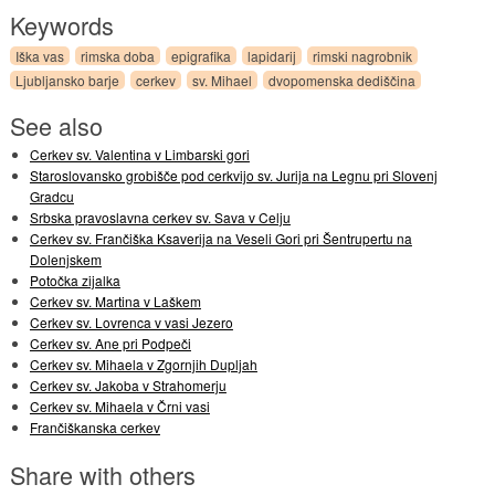
Keywords
Iška vas
rimska doba
epigrafika
lapidarij
rimski nagrobnik
Ljubljansko barje
cerkev
sv. Mihael
dvopomenska dediščina
See also
Cerkev sv. Valentina v Limbarski gori
Staroslovansko grobišče pod cerkvijo sv. Jurija na Legnu pri Slovenj
Gradcu
Srbska pravoslavna cerkev sv. Sava v Celju
Cerkev sv. Frančiška Ksaverija na Veseli Gori pri Šentrupertu na
Dolenjskem
Potočka zijalka
Cerkev sv. Martina v Laškem
Cerkev sv. Lovrenca v vasi Jezero
Cerkev sv. Ane pri Podpeči
Cerkev sv. Mihaela v Zgornjih Dupljah
Cerkev sv. Jakoba v Strahomerju
Cerkev sv. Mihaela v Črni vasi
Frančiškanska cerkev
Share with others