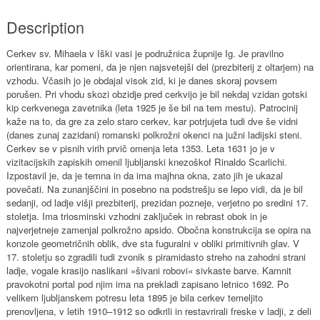
Description
Cerkev sv. Mihaela v Iški vasi je podružnica župnije Ig. Je pravilno
orientirana, kar pomeni, da je njen najsvetejši del (prezbiterij z oltarjem) na
vzhodu. Včasih jo je obdajal visok zid, ki je danes skoraj povsem
porušen. Pri vhodu skozi obzidje pred cerkvijo je bil nekdaj vzidan gotski
kip cerkvenega zavetnika (leta 1925 je še bil na tem mestu). Patrocinij
kaže na to, da gre za zelo staro cerkev, kar potrjujeta tudi dve še vidni
(danes zunaj zazidani) romanski polkrožni okenci na južni ladijski steni.
Cerkev se v pisnih virih prvič omenja leta 1353. Leta 1631 jo je v
vizitacijskih zapiskih omenil ljubljanski knezoškof Rinaldo Scarlichi.
Izpostavil je, da je temna in da ima majhna okna, zato jih je ukazal
povečati. Na zunanjščini in posebno na podstrešju se lepo vidi, da je bil
sedanji, od ladje višji prezbiterij, prezidan pozneje, verjetno po sredini 17.
stoletja. Ima triosminski vzhodni zaključek in rebrast obok in je
najverjetneje zamenjal polkrožno apsido. Obočna konstrukcija se opira na
konzole geometričnih oblik, dve sta fuguralni v obliki primitivnih glav. V
17. stoletju so zgradili tudi zvonik s piramidasto streho na zahodni strani
ladje, vogale krasijo naslikani »šivani robovi« sivkaste barve. Kamnit
pravokotni portal pod njim ima na prekladi zapisano letnico 1692. Po
velikem ljubljanskem potresu leta 1895 je bila cerkev temeljito
prenovljena, v letih 1910–1912 so odkrili in restavrirali freske v ladji, z deli