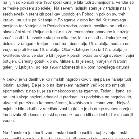
na njih so končali leta 1957 (poslikana je bila tudi zunanjščina, vendar so
te freske povsem zbledele). Na severni ladijski steni je v tradiciji naših
srednjeveških stenskih poslikav upodobljen Pohod in poklon sv. treh
kraljev, na južni pa Križanje in Polaganje v grob kot del Kristusovega
pasijona ter Vstajenje in Poslednja sodba, ostanki poslikav so tudi na
slavoločni steni. Poljudne freske so že renesančno obarvane in kažejo
značilnosti t. i. hrvaške skupine slikarjev, ki so (zlasti na Dolenjskem)
delovali v drugem, tretjem in četrtem desetletju 16. stoletja; nastale so
verjetno proti koncu 16. stoletja. Oltar »zlatega« tipa iz 17. stoletja je
kvalitetno delo, vendar je bil njegov kiparski okras po drugi svetovni vojni
odtujen. Osrednji gotski kip sv. Mihaela, ki je sedaj hranjen v Narodni
galeriji v Ljubljani, so leta 1956 nadomestili s kipom novejšega datuma.
V cerkvi je vzidanih veliko rimskih nagrobnikov, v njej pa se nahaja tudi
lokalni lapidarij. Da je bilo na Ižanskem najdenih več kot sto rimskih
spomenikov z napisi, je za rimskodobno vas izjemno. Tedanji Ižanci so
se, kot kažejo najdeni arheološki predmeti in upodobitve na nagrobnikih,
ukvarjali pretežno s kamnoseštvom, kovaštvom in lesarstvom. Največ
najdb je bilo odkritih v središču vasi Ig (ki se je do druge svetovne vojne
imenovala Studenec), rimski spomeniki pa so bili najdeni tudi v sosednjih
vaseh.
Na Ižanskem je znanih več rimskodobnih naselbin, saj izvirajo rimski
spomeniki z napisi z Iga, iz Iške vasi, Strahomerja in sosednjih zaselkov,