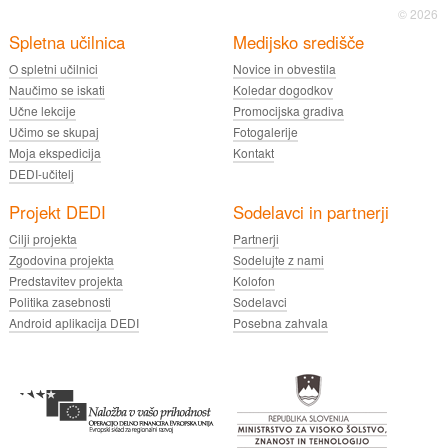
© 2026
Spletna učilnica
Medijsko središče
O spletni učilnici
Novice in obvestila
Naučimo se iskati
Koledar dogodkov
Učne lekcije
Promocijska gradiva
Učimo se skupaj
Fotogalerije
Moja ekspedicija
Kontakt
DEDI-učitelj
Projekt DEDI
Sodelavci in partnerji
Cilji projekta
Partnerji
Zgodovina projekta
Sodelujte z nami
Predstavitev projekta
Kolofon
Politika zasebnosti
Sodelavci
Android aplikacija DEDI
Posebna zahvala