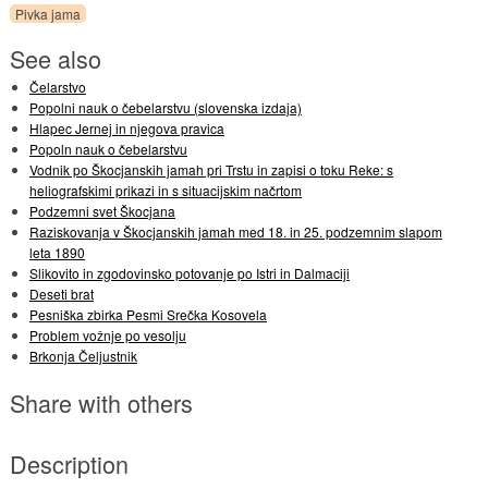
Pivka jama
See also
Čelarstvo
Popolni nauk o čebelarstvu (slovenska izdaja)
Hlapec Jernej in njegova pravica
Popoln nauk o čebelarstvu
Vodnik po Škocjanskih jamah pri Trstu in zapisi o toku Reke: s
heliografskimi prikazi in s situacijskim načrtom
Podzemni svet Škocjana
Raziskovanja v Škocjanskih jamah med 18. in 25. podzemnim slapom
leta 1890
Slikovito in zgodovinsko potovanje po Istri in Dalmaciji
Deseti brat
Pesniška zbirka Pesmi Srečka Kosovela
Problem vožnje po vesolju
Brkonja Čeljustnik
Share with others
Description