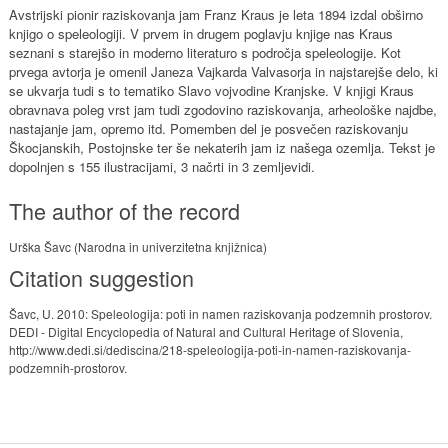
Avstrijski pionir raziskovanja jam Franz Kraus je leta 1894 izdal obširno
knjigo o speleologiji. V prvem in drugem poglavju knjige nas Kraus
seznani s starejšo in moderno literaturo s področja speleologije. Kot
prvega avtorja je omenil Janeza Vajkarda Valvasorja in najstarejše delo, ki
se ukvarja tudi s to tematiko Slavo vojvodine Kranjske. V knjigi Kraus
obravnava poleg vrst jam tudi zgodovino raziskovanja, arheološke najdbe,
nastajanje jam, opremo itd. Pomemben del je posvečen raziskovanju
Škocjanskih, Postojnske ter še nekaterih jam iz našega ozemlja. Tekst je
dopolnjen s 155 ilustracijami, 3 načrti in 3 zemljevidi.
The author of the record
Urška Šavc (Narodna in univerzitetna knjižnica)
Citation suggestion
Šavc, U. 2010: Speleologija: poti in namen raziskovanja podzemnih prostorov.
DEDI - Digital Encyclopedia of Natural and Cultural Heritage of Slovenia,
http://www.dedi.si/dediscina/218-speleologija-poti-in-namen-raziskovanja-
podzemnih-prostorov.