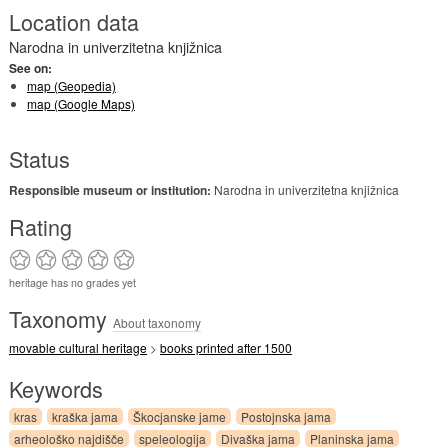
Location data
Narodna in univerzitetna knjižnica
See on:
map (Geopedia)
map (Google Maps)
Status
Responsible museum or institution:
Narodna in univerzitetna knjižnica
Rating
heritage has no grades yet
Taxonomy
About taxonomy
movable cultural heritage
>
books printed after 1500
Keywords
kras
kraška jama
Škocjanske jame
Postojnska jama
arheološko najdišče
speleologija
Divaška jama
Planinska jama