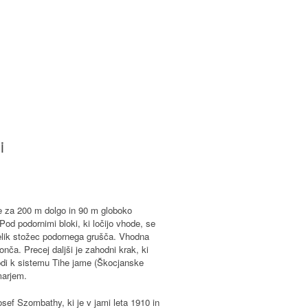
i
e za 200 m dolgo in 90 m globoko
od podornimi bloki, ki ločijo vhode, se
velik stožec podornega grušča. Vhodna
nča. Precej daljši je zahodni krak, ki
odi k sistemu Tihe jame (Škocjanske
marjem.
osef Szombathy, ki je v jami leta 1910 in