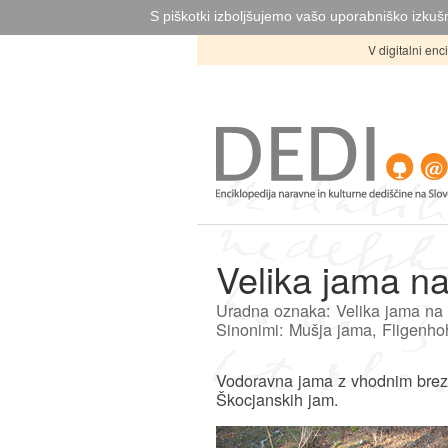
S piškotki izboljšujemo vašo uporabniško izkušn
V digitalni en
Velika jama na
Uradna oznaka: Velika jama na 
Sinonimi: Mušja jama, Fligenhoh
Vodoravna jama z vhodnim brezn
Škocjanskih jam.