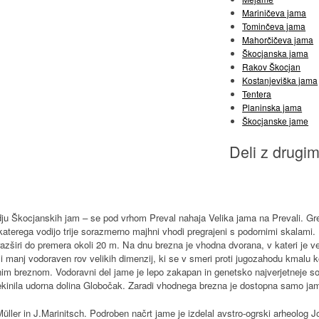
Mariničeva jama
Tominčeva jama
Mahorčičeva jama
Škocjanska jama
Rakov Škocjan
Kostanjeviška jama
Tentera
Planinska jama
Škocjanske jame
Deli z drugim
u Škocjanskih jam – se pod vrhom Preval nahaja Velika jama na Prevali. Gr
erega vodijo trije sorazmerno majhni vhodi pregrajeni s podornimi skalami. P
zširi do premera okoli 20 m. Na dnu brezna je vhodna dvorana, v kateri je 
i manj vodoraven rov velikih dimenzij, ki se v smeri proti jugozahodu kmalu ko
im breznom. Vodoravni del jame je lepo zakapan in genetsko najverjetneje s
rekinila udorna dolina Globočak. Zaradi vhodnega brezna je dostopna samo ja
Müller in J.Marinitsch. Podroben načrt jame je izdelal avstro-ogrski arheolog J