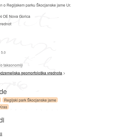
n o Regijskem parku Škocjanske jame Ur.
 OE Nova Gorica
vrednot
 5.0
a
o taksonomiji
odzemeljska geomorfološka vrednota
>
ede
Regijski park Škocjanske jame
Kras
di
li