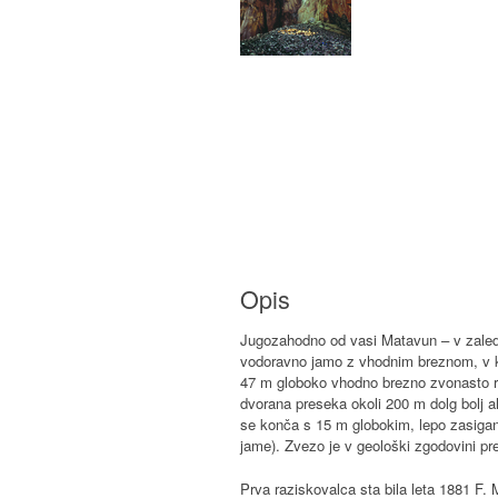
Opis
Jugozahodno od vasi Matavun – v zaledj
vodoravno jamo z vhodnim breznom, v kat
47 m globoko vhodno brezno zvonasto ra
dvorana preseka okoli 200 m dolg bolj al
se konča s 15 m globokim, lepo zasigan
jame). Zvezo je v geološki zgodovini p
Prva raziskovalca sta bila leta 1881 F. 