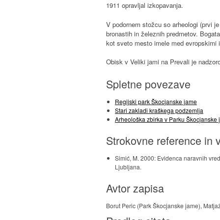
1911 opravljal izkopavanja.
V podornem stožcu so arheologi (prvi je 
bronastih in železnih predmetov. Bogat
kot sveto mesto imele med evropskimi in 
Obisk v Veliki jami na Prevali je nadzor
Spletne povezave
Regijski park Škocjanske jame
Stari zakladi kraškega podzemlja
Arheološka zbirka v Parku Škocjanske
Strokovne reference in v
Simić, M. 2000: Evidenca naravnih vred
Ljubljana.
Avtor zapisa
Borut Peric (Park Škocjanske jame), Matjaž 