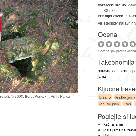
Varstveni status:
Zako
list RS 57/96
Pristojni zavod:
ZRSVN
Vir: Register naravnih 
Ocena
1 ocena, povprečna ocena
Taksonomij
naravna dediščina
>
p
jama
Ključne bes
evali. © 2008, Borut Peric, vir: Arhiv Parka
brezno
kraška jama
regijski park
kras
Poglejte si tu
Kačna jama
Mala jama na Preva
Mejame