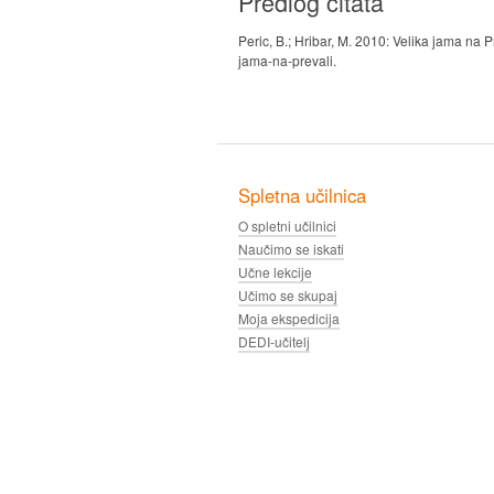
Predlog citata
Peric, B.; Hribar, M. 2010: Velika jama na 
jama-na-prevali.
Spletna učilnica
O spletni učilnici
Naučimo se iskati
Učne lekcije
Učimo se skupaj
Moja ekspedicija
DEDI-učitelj