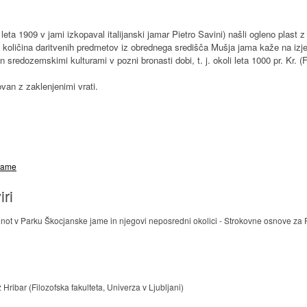
leta 1909 v jami izkopaval italijanski jamar Pietro Savini) našli ogleno plast 
a količina daritvenih predmetov iz obrednega središča Mušja jama kaže na i
sredozemskimi kulturami v pozni bronasti dobi, t. j. okoli leta 1000 pr. Kr. (Fr
ovan z zaklenjenimi vrati.
 jame
iri
not v Parku Škocjanske jame in njegovi neposredni okolici - Strokovne osnove za P
Hribar (Filozofska fakulteta, Univerza v Ljubljani)