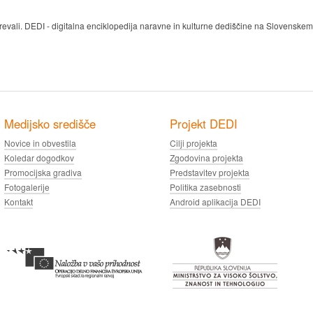
Prevali. DEDI - digitalna enciklopedija naravne in kulturne dediščine na Slovenskem
Medijsko središče
Projekt DEDI
Novice in obvestila
Cilji projekta
Koledar dogodkov
Zgodovina projekta
Promocijska gradiva
Predstavitev projekta
Fotogalerije
Politika zasebnosti
Kontakt
Android aplikacija DEDI