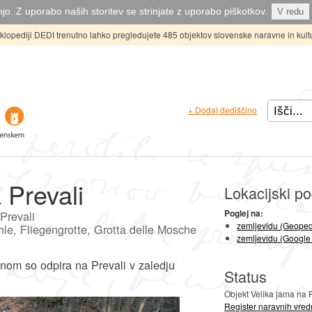
jo. Z uporabo naših storitev se strinjate z uporabo piškotkov.
V redu
ciklopediji DEDI trenutno lahko pregledujete 485 objektov slovenske naravne in kult
+ Dodaj dediščino
 Prevali
Lokacijski po
Poglej na:
Prevali
zemljevidu (Geoped
le, Fliegengrotte, Grotta delle Mosche
zemljevidu (Google
om so odpira na Prevali v zaledju
Status
Objekt Velika jama na 
Register naravnih vred