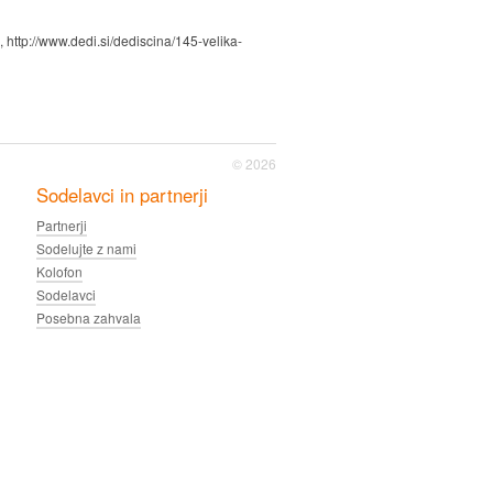
, http://www.dedi.si/dediscina/145-velika-
© 2026
Sodelavci in partnerji
Partnerji
Sodelujte z nami
Kolofon
Sodelavci
Posebna zahvala