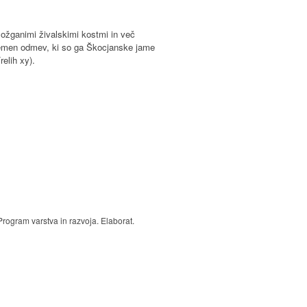
z ožganimi živalskimi kostmi in več
zjemen odmev, ki so ga Škocjanske jame
elih xy).
rogram varstva in razvoja. Elaborat.