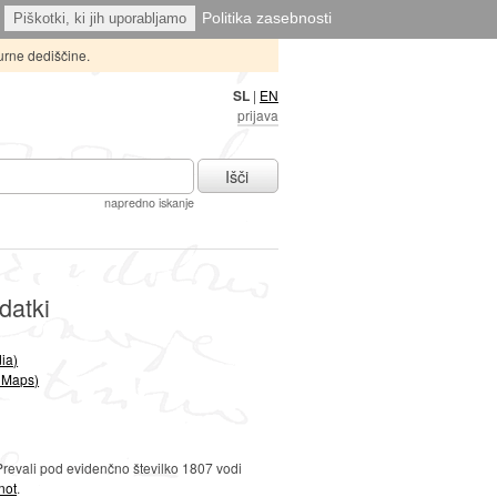
Politika zasebnosti
Piškotki, ki jih uporabljamo
urne dediščine.
SL
|
EN
prijava
Išči
napredno iskanje
datki
ia)
 Maps)
Prevali pod evidenčno številko 1807 vodi
not
.