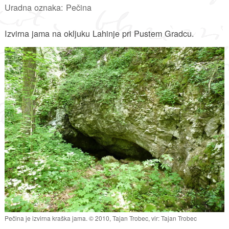
Uradna oznaka: Pečina
Izvirna jama na okljuku Lahinje pri Pustem Gradcu.
Pečina je izvirna kraška jama. © 2010, Tajan Trobec, vir: Tajan Trobec