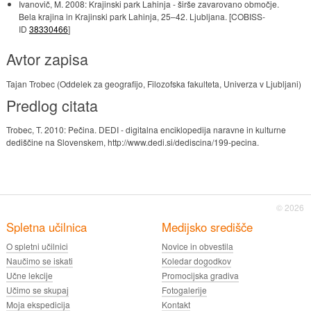
Ivanovič, M. 2008: Krajinski park Lahinja - širše zavarovano območje.
Bela krajina in Krajinski park Lahinja, 25–42. Ljubljana. [COBISS-
ID
38330466
]
Avtor zapisa
Tajan Trobec (Oddelek za geografijo, Filozofska fakulteta, Univerza v Ljubljani)
Predlog citata
Trobec, T. 2010: Pečina. DEDI - digitalna enciklopedija naravne in kulturne
dediščine na Slovenskem, http://www.dedi.si/dediscina/199-pecina.
© 2026
Spletna učilnica
Medijsko središče
O spletni učilnici
Novice in obvestila
Naučimo se iskati
Koledar dogodkov
Učne lekcije
Promocijska gradiva
Učimo se skupaj
Fotogalerije
Moja ekspedicija
Kontakt