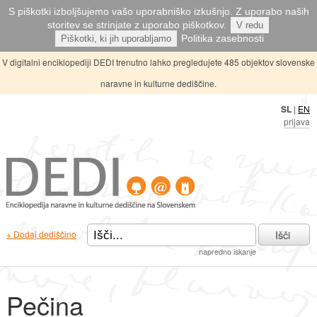
S piškotki izboljšujemo vašo uporabniško izkušnjo. Z uporabo naših
storitev se strinjate z uporabo piškotkov.
V redu
Politika zasebnosti
Piškotki, ki jih uporabljamo
V digitalni enciklopediji DEDI trenutno lahko pregledujete 485 objektov slovenske
naravne in kulturne dediščine.
SL
|
EN
prijava
Išči
+ Dodaj dediščino
napredno iskanje
Pečina