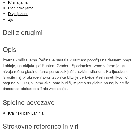
Križna jama
Planinska jama
Divje jezero
Zjot
Deli z drugimi
Opis
Izvirna kraška jama Pečina je nastala v strmem pobočju na desnem bregu
Lahinje, na okljuku pri Pustem Gradcu. Spodmolast vhod v jamo je na
nivoju rečne gladine, jama pa se zaključi z ozkim sifonom. Po ljudskem
izročilu naj bi ukradeni zvon zvonika bližnje cerkvice Vseh svetnikov, ki
stoji na okljuku, v jamo skril sam hudič, iz jamskih globin pa naj bi se še
dandanes občasno slišalo zvonjenje .
Spletne povezave
Krajinski park Lahinja
Strokovne reference in viri