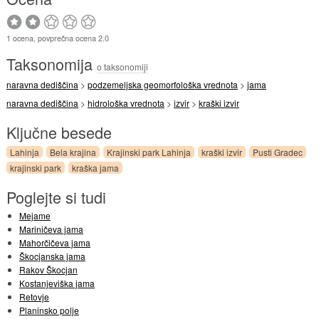
1 ocena, povprečna ocena 2.0
Taksonomija
o taksonomiji
naravna dediščina
>
podzemeljska geomorfološka vrednota
>
jama
naravna dediščina
>
hidrološka vrednota
>
izvir
>
kraški izvir
Ključne besede
Lahinja
Bela krajina
Krajinski park Lahinja
kraški izvir
Pusti Gradec
krajinski park
kraška jama
Poglejte si tudi
Mejame
Mariničeva jama
Mahorčičeva jama
Škocjanska jama
Rakov Škocjan
Kostanjeviška jama
Retovje
Planinsko polje