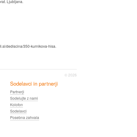
rat. Ljubljana.
i.si/dediscina/350-kurnikova-hisa.
© 2026
Sodelavci in partnerji
Partnerji
Sodelujte z nami
Kolofon
Sodelavci
Posebna zahvala