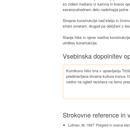
so zidani mešano iz kamna in kosov opek
severozahodnem delu nadstropja polne - iz
Stropne konstrukcije nad kletjo in črnim
strani ometani, drugod pa obloženi z le
Stanje hiše in njene nosilne konstrukcij
utrditev konstrukcije.
Vsebinska dopolnitev o
Kurnikovo hišo ima v upravljanju Tržiš
predstavljana bivalna kultura konca 1
vedno na ogled razstava na temo praz
Strokovne reference in v
Lutman, M. 1997: Pregled in ocena stanj