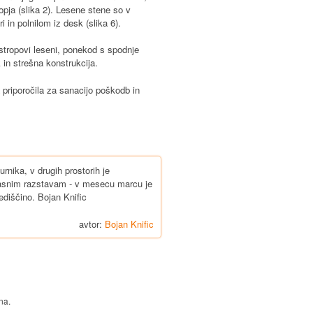
opja (slika 2). Lesene stene so v
 in polnilom iz desk (slika 6).
 stropovi leseni, ponekod s spodnje
in strešna konstrukcija.
a priporočila za sanacijo poškodb in
rnika, v drugih prostorih je
bčasnim razstavam - v mesecu marcu je
diščino. Bojan Knific
avtor:
Bojan Knific
na.