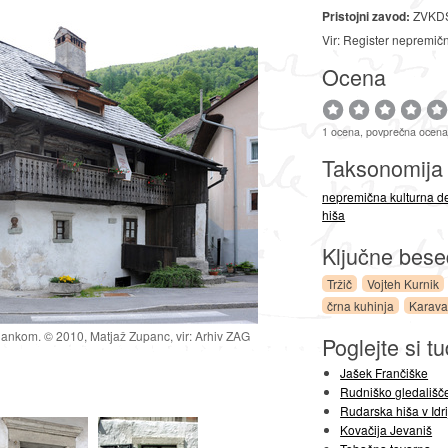
Pristojni zavod:
ZVKDS
Vir: Register nepremič
Ocena
1 ocena, povprečna ocena
Taksonomij
nepremična kulturna d
hiša
Ključne bes
Tržič
Vojteh Kurnik
črna kuhinja
Karav
gankom. © 2010, Matjaž Zupanc, vir: Arhiv ZAG
Poglejte si tu
Jašek Frančiške
Rudniško gledališče 
Rudarska hiša v Idri
Kovačija Jevaniš