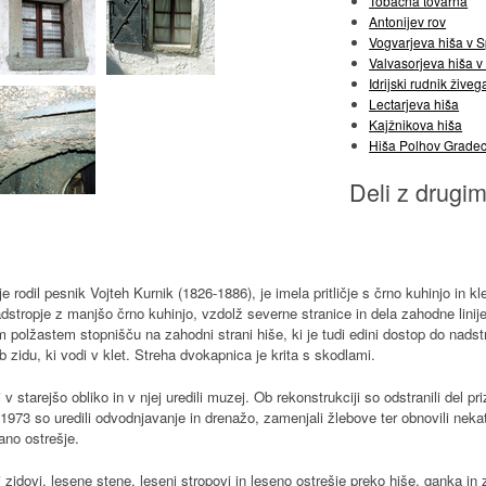
Tobačna tovarna
Antonijev rov
Vogvarjeva hiša v 
Valvasorjeva hiša 
Idrijski rudnik žive
Lectarjeva hiša
Kajžnikova hiša
Hiša Polhov Grade
Deli z drugim
 je rodil pesnik Vojteh Kurnik (1826-1886), je imela pritličje s črno kuhinjo in 
adstropje z manjšo črno kuhinjo, vzdolž severne stranice in dela zahodne linije
olžastem stopnišču na zahodni strani hiše, ki je tudi edini dostop do nadst
b zidu, ki vodi v klet. Streha dvokapnica je krita s skodlami.
 v starejšo obliko in v njej uredili muzej. Ob rekonstrukciji so odstranili del p
1973 so uredili odvodnjavanje in drenažo, zamenjali žlebove ter obnovili neka
ano ostrešje.
 zidovi, lesene stene, leseni stropovi in leseno ostrešje preko hiše, ganka in