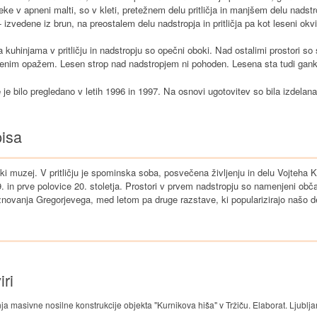
e v apneni malti, so v kleti, pretežnem delu pritličja in manjšem delu nadstr
vedene iz brun, na preostalem delu nadstropja in pritličja pa kot leseni okviri
a kuhinjama v pritličju in nadstropju so opečni oboki. Nad ostalimi prostori so
senim opažem. Lesen strop nad nadstropjem ni pohoden. Lesena sta tudi gank 
e je bilo pregledano v letih 1996 in 1997. Na osnovi ugotovitev so bila izdelan
pisa
ki muzej. V pritličju je spominska soba, posvečena življenju in delu Vojteha Ku
9. in prve polovice 20. stoletja. Prostori v prvem nadstropju so namenjeni o
novanja Gregorjevega, med letom pa druge razstave, ki popularizirajo našo de
iri
a masivne nosilne konstrukcije objekta "Kurnikova hiša" v Tržiču. Elaborat. Ljublja