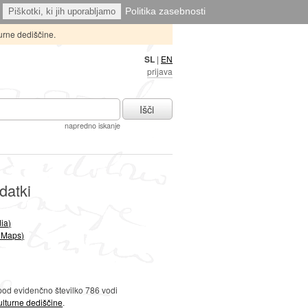
Politika zasebnosti
Piškotki, ki jih uporabljamo
urne dediščine.
SL
|
EN
prijava
Išči
napredno iskanje
datki
ia)
 Maps)
pod evidenčno številko 786 vodi
lturne dediščine
.