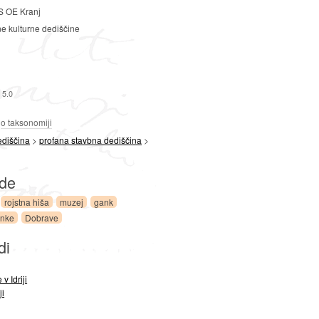
 OE Kranj
ne kulturne dediščine
 5.0
a
o taksonomiji
ediščina
>
profana stavbna dediščina
>
ede
rojstna hiša
muzej
gank
anke
Dobrave
di
v Idriji
ji