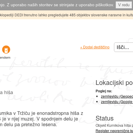
jo. Z uporabo naših storitev se strinjate z uporabo piškotkov.
V redu
ciklopediji DEDI trenutno lahko pregledujete 485 objektov slovenske naravne in kult
+ Dodaj dediščino
Lokacijski po
Poglej na:
a hiša
zemljevidu (Geoped
zemljevidu (Google
rnika v Tržiču je enonadstropna hiša z
Status
 je v njej muzej. V spodnjem delu je
m delu pa pretežno lesena.
Objekt Kurnikova hiša 
Register nepremične ku