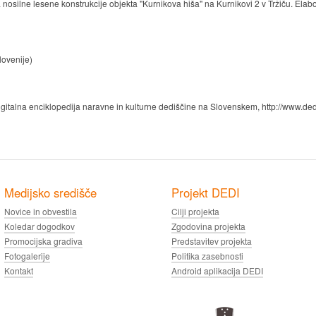
 nosilne lesene konstrukcije objekta "Kurnikova hiša" na Kurnikovi 2 v Tržiču. Elabo
ovenije)
gitalna enciklopedija naravne in kulturne dediščine na Slovenskem, http://www.ded
Medijsko središče
Projekt DEDI
Novice in obvestila
Cilji projekta
Koledar dogodkov
Zgodovina projekta
Promocijska gradiva
Predstavitev projekta
Fotogalerije
Politika zasebnosti
Kontakt
Android aplikacija DEDI