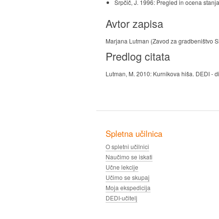
Srpčič, J. 1996: Pregled in ocena stanja
Avtor zapisa
Marjana Lutman (Zavod za gradbeništvo Sl
Predlog citata
Lutman, M. 2010: Kurnikova hiša. DEDI - di
Spletna učilnica
O spletni učilnici
Naučimo se iskati
Učne lekcije
Učimo se skupaj
Moja ekspedicija
DEDI-učitelj