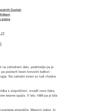
Spodnjih Dupljah
v Krškem
ga srebra
c 17
i
klet na zahodnem delu, podstrešje pa je
 pa postavili lesen konzolni balkon -
ropja. Na zahodni strani so tudi vhodna
rizidka s stopniščem, izvedli nove tlake,
tere lesene opaže. V letu 1989 pa je bila
 zunanjega stopnišča. Masivni zidovi, ki