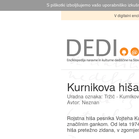
S piškotki izboljšujemo vašo uporabniško izkušn
V digitalni en
Kurnikova hiša
Uradna oznaka: Tržič - Kurnikov
Avtor: Neznan
Rojstna hiša pesnika Vojteha Ku
značilnim gankom. Od leta 1974
hiša pretežno zidana, v zgornje