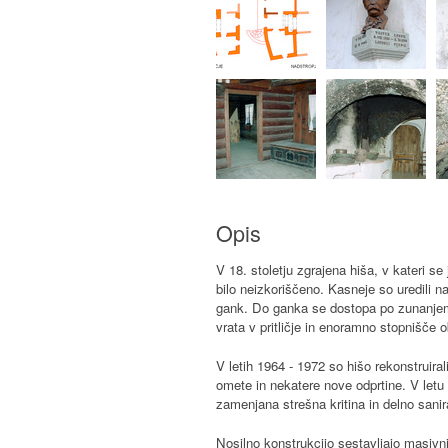
Opis
V 18. stoletju zgrajena hiša, v kateri se
bilo neizkoriščeno. Kasneje so uredili n
gank. Do ganka se dostopa po zunanjem p
vrata v pritličje in enoramno stopnišče o
V letih 1964 - 1972 so hišo rekonstruirali
omete in nekatere nove odprtine. V letu 
zamenjana strešna kritina in delno sanir
Nosilno konstrukcijo sestavljajo masivni