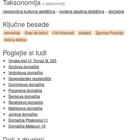
Taksonomija
o taksonomiji
nepremična kulturna dediščina
>
profana stavbna dediščina
>
domačija
Ključne besede
domačija
Slap ob Idrijci
Ciril Kosmač
pisatelj
Zgornje Posočje
dolina Idrijce
Poglejte si tudi
Vinska klet Uj' Tomaž št. 355
Sorževa domačija
Vodnikova domačija
Gospodarsko razstavišče
Dominkova domačija
Pocarjeva domačija
Šenkova domačija
Škrabčeva domačija
Matjaževa domačija
Jurjeva domačija
Domačija Pliskovica 11
Domačija Matavun 10
Deli z drugimi