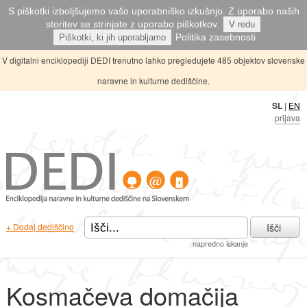
S piškotki izboljšujemo vašo uporabniško izkušnjo. Z uporabo naših
storitev se strinjate z uporabo piškotkov.
V redu
Politika zasebnosti
Piškotki, ki jih uporabljamo
V digitalni enciklopediji DEDI trenutno lahko pregledujete 485 objektov slovenske
naravne in kulturne dediščine.
SL
|
EN
prijava
Išči
+ Dodaj dediščino
napredno iskanje
Kosmačeva domačija