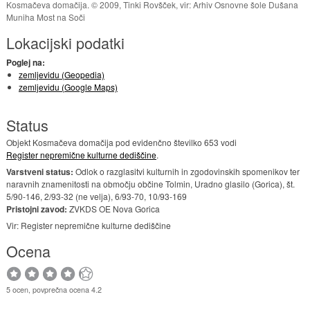
Kosmačeva domačija. © 2009, Tinki Rovšček, vir: Arhiv Osnovne šole Dušana
Muniha Most na Soči
Lokacijski podatki
Poglej na:
zemljevidu (Geopedia)
zemljevidu (Google Maps)
Status
Objekt Kosmačeva domačija pod evidenčno številko 653 vodi
Register nepremične kulturne dediščine
.
Varstveni status:
Odlok o razglasitvi kulturnih in zgodovinskih spomenikov ter
naravnih znamenitosti na območju občine Tolmin, Uradno glasilo (Gorica), št.
5/90-146, 2/93-32 (ne velja), 6/93-70, 10/93-169
Pristojni zavod:
ZVKDS OE Nova Gorica
Vir: Register nepremične kulturne dediščine
Ocena
5 ocen, povprečna ocena 4.2