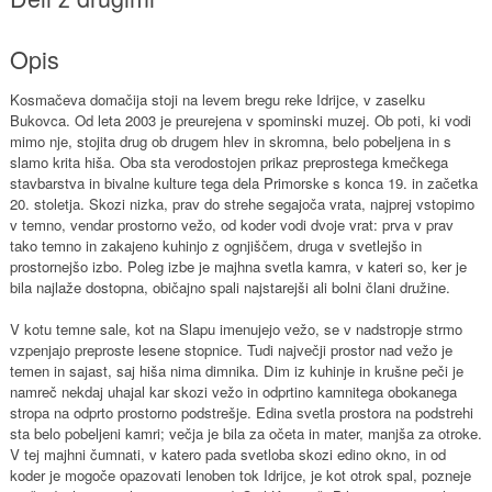
Opis
Kosmačeva domačija stoji na levem bregu reke Idrijce, v zaselku
Bukovca. Od leta 2003 je preurejena v spominski muzej. Ob poti, ki vodi
mimo nje, stojita drug ob drugem hlev in skromna, belo pobeljena in s
slamo krita hiša. Oba sta verodostojen prikaz preprostega kmečkega
stavbarstva in bivalne kulture tega dela Primorske s konca 19. in začetka
20. stoletja. Skozi nizka, prav do strehe segajoča vrata, najprej vstopimo
v temno, vendar prostorno vežo, od koder vodi dvoje vrat: prva v prav
tako temno in zakajeno kuhinjo z ognjiščem, druga v svetlejšo in
prostornejšo izbo. Poleg izbe je majhna svetla kamra, v kateri so, ker je
bila najlaže dostopna, običajno spali najstarejši ali bolni člani družine.
V kotu temne sale, kot na Slapu imenujejo vežo, se v nadstropje strmo
vzpenjajo preproste lesene stopnice. Tudi največji prostor nad vežo je
temen in sajast, saj hiša nima dimnika. Dim iz kuhinje in krušne peči je
namreč nekdaj uhajal kar skozi vežo in odprtino kamnitega obokanega
stropa na odprto prostorno podstrešje. Edina svetla prostora na podstrehi
sta belo pobeljeni kamri; večja je bila za očeta in mater, manjša za otroke.
V tej majhni čumnati, v katero pada svetloba skozi edino okno, in od
koder je mogoče opazovati lenoben tok Idrijce, je kot otrok spal, pozneje