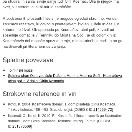
pa študiral in sanjal svoje sanje tudi Ciril Kosmač. Bila je njegov mali
svet, v katerem je iskal mir in zatočišče.
V podstrešnih prostorih hiše si je mogoče ogledati skromno, vendar
zanimivo razstavo, ki govori o pisateljevem življenju, delu in času, v
katerem je živel. Ob sprehodu po Kosmačevi učni poti, ki vodi od
sosednje domačije v Temniku do Mosta na Soči, je ob odlomkih iz
Kosmačevih del mogoče spoznati kraje, mimo katerih je hodil in so ga
navdihovali pri literarnem ustvarjanju.
Spletne povezave
Tolminski muzej
Spletna stran Osnovne šole Dušana Muniha Most na Soči - Kosmačeva
učna pot in V dolini Cirila Kosmača
Strokovne reference in viri
Kofol, K. 2004: Kosmačeva domačija, dom pisatelja Cirila Kosmača.
Trinkov koledar, 186–192. Slap ob Idrijci. [COBISS-ID
214569472
]
Kosmač, C., Kofol, K. 2010: Pri Kosmaču: Literarni vodnik po Kosmačevi
domačiji, dom Cirila Kosmača. Tolminski muzej. Tolmin. [COBISS-
ID
251373568
]