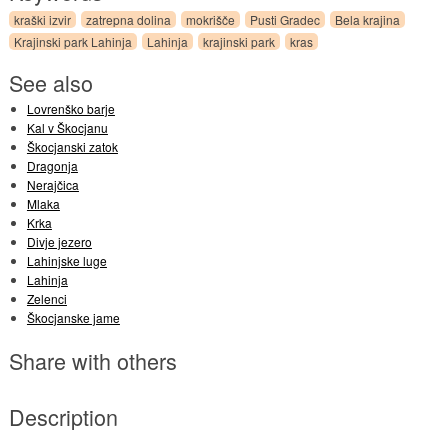
kraški izvir
zatrepna dolina
mokrišče
Pusti Gradec
Bela krajina
Krajinski park Lahinja
Lahinja
krajinski park
kras
See also
Lovrenško barje
Kal v Škocjanu
Škocjanski zatok
Dragonja
Nerajčica
Mlaka
Krka
Divje jezero
Lahinjske luge
Lahinja
Zelenci
Škocjanske jame
Share with others
Description