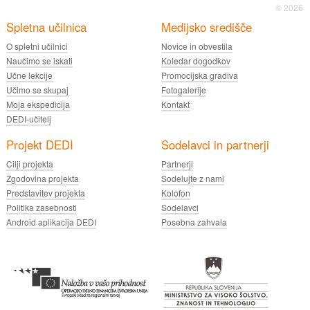
© 2026
Spletna učilnica
Medijsko središče
O spletni učilnici
Novice in obvestila
Naučimo se iskati
Koledar dogodkov
Učne lekcije
Promocijska gradiva
Učimo se skupaj
Fotogalerije
Moja ekspedicija
Kontakt
DEDI-učitelj
Projekt DEDI
Sodelavci in partnerji
Cilji projekta
Partnerji
Zgodovina projekta
Sodelujte z nami
Predstavitev projekta
Kolofon
Politika zasebnosti
Sodelavci
Android aplikacija DEDI
Posebna zahvala