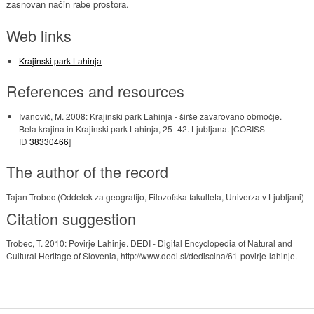
zasnovan način rabe prostora.
Web links
Krajinski park Lahinja
References and resources
Ivanovič, M. 2008: Krajinski park Lahinja - širše zavarovano območje.
Bela krajina in Krajinski park Lahinja, 25–42. Ljubljana. [COBISS-
ID
38330466
]
The author of the record
Tajan Trobec (Oddelek za geografijo, Filozofska fakulteta, Univerza v Ljubljani)
Citation suggestion
Trobec, T. 2010: Povirje Lahinje. DEDI - Digital Encyclopedia of Natural and
Cultural Heritage of Slovenia, http://www.dedi.si/dediscina/61-povirje-lahinje.