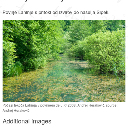
Povirje Lahinje s pritoki od izvirov do naselja Šipek.
Počasi tekoča Lahinja v povirnem delu. © 2008, Andrej Herakovič, source:
Andrej Herakovič
Additional images