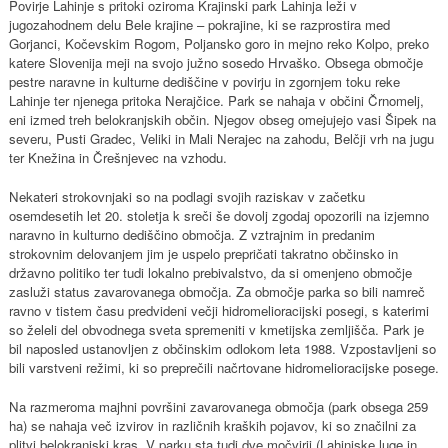
Povirje Lahinje s pritoki oziroma Krajinski park Lahinja leži v
jugozahodnem delu Bele krajine – pokrajine, ki se razprostira med
Gorjanci, Kočevskim Rogom, Poljansko goro in mejno reko Kolpo, preko
katere Slovenija meji na svojo južno sosedo Hrvaško. Obsega območje
pestre naravne in kulturne dediščine v povirju in zgornjem toku reke
Lahinje ter njenega pritoka Nerajčice. Park se nahaja v občini Črnomelj,
eni izmed treh belokranjskih občin. Njegov obseg omejujejo vasi Šipek na
severu, Pusti Gradec, Veliki in Mali Nerajec na zahodu, Belčji vrh na jugu
ter Knežina in Črešnjevec na vzhodu.
Nekateri strokovnjaki so na podlagi svojih raziskav v začetku
osemdesetih let 20. stoletja k sreči še dovolj zgodaj opozorili na izjemno
naravno in kulturno dediščino območja. Z vztrajnim in predanim
strokovnim delovanjem jim je uspelo prepričati takratno občinsko in
državno politiko ter tudi lokalno prebivalstvo, da si omenjeno območje
zasluži status zavarovanega območja. Za območje parka so bili namreč
ravno v tistem času predvideni večji hidromelioracijski posegi, s katerimi
so želeli del obvodnega sveta spremeniti v kmetijska zemljišča. Park je
bil naposled ustanovljen z občinskim odlokom leta 1988. Vzpostavljeni so
bili varstveni režimi, ki so preprečili načrtovane hidromelioracijske posege.
Na razmeroma majhni površini zavarovanega območja (park obsega 259
ha) se nahaja več izvirov in različnih kraških pojavov, ki so značilni za
plitvi belokranjski kras. V parku sta tudi dve močvirji (Lahinjske luge in