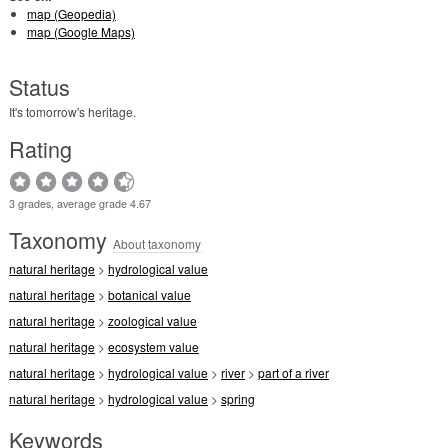
map (Geopedia)
map (Google Maps)
Status
It's tomorrow's heritage.
Rating
3 grades, average grade 4.67
Taxonomy
About taxonomy
natural heritage
>
hydrological value
natural heritage
>
botanical value
natural heritage
>
zoological value
natural heritage
>
ecosystem value
natural heritage
>
hydrological value
>
river
>
part of a river
natural heritage
>
hydrological value
>
spring
Keywords