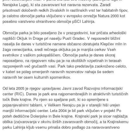
Nerajske Luge), ki sta zavarovani kot naravna rezervata. Zaradi
prisotnosti določenih redkih živalskih in rastlinskih vrst ter habitatnih tipov,
je celotno območje parka vključeno v evropsko omrežje Natura 2000 kot
posebno varstveno ohranitveno območje pSCI Lahinja.
Območje parka je bilo poseljeno že v prazgodovini, kar pričata arheološki
najdišči Okljuk in Drage pri naselju Pusti Gradec. V neposredni bližini
naselja še danes v turistične namene občasno obratujeta Klepčev mlin in
žaga venecijanka, sredi rečnega okljuka pa je manjša cerkev Vseh
svetnikov z vaškim pokopališčem. Območje parka je danes skoraj
neposeljeno, na njegovem robu pa je na okoliških vzpetinah in terasah
razporejenih več gručastih vasi. Park tako predstavlja zaokroženo celoto,
v kateri se poleg omenjenih naravnih rezervatov nahaja še sedem
naravnih ter osem kulturnih spomenikov.
Od leta 2005 je njegov upravljavec Javni zavod Razvojno informacijski
center (RIC). Danes je park ena najpomembnejših in atraktivnih turističnih
točk Bele krajine. Po njem so speljane poti, ki so opremljene s
pojasnjevalnimi tablami, v Velikem Nerajcu pa je v starejši hiši urejen
manjši informacijski center. Leta 2004 je bil park vključen v projekt Po
poteh dediščine Dolenjske in Bele krajine. Krajinski park je sicer najblažja
oblika (za)varovanja v okviru širših zavarovanih območij, a ta Krajinskemu
parku Lahinja kljub vsemu prinaša dobro podlago za naravovarstveno