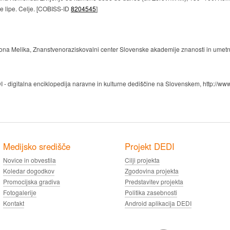
ke lipe. Celje. [COBISS-ID
8204545
]
ntona Melika, Znanstvenoraziskovalni center Slovenske akademije znanosti in umetn
I - digitalna enciklopedija naravne in kulturne dediščine na Slovenskem, http://www
Medijsko središče
Projekt DEDI
Novice in obvestila
Cilji projekta
Koledar dogodkov
Zgodovina projekta
Promocijska gradiva
Predstavitev projekta
Fotogalerije
Politika zasebnosti
Kontakt
Android aplikacija DEDI