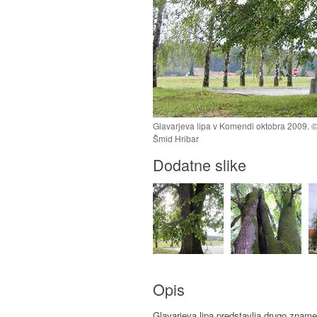
Glavarjeva lipa v Komendi oktobra 2009. © 
Šmid Hribar
Dodatne slike
Opis
Glavarjeva lipa predstavlja drugo zname