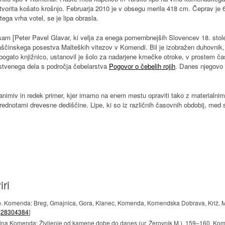
tvorita košato krošnjo. Februarja 2010 je v obsegu merila 418 cm. Čeprav je 6. 
ega vrha votel, se je lipa obrasla.
il sam [Peter Pavel Glavar, ki velja za enega pomembnejših Slovencev 18. stole
aščinskega posestva Malteških vitezov v Komendi. Bil je izobražen duhovnik,
tudi bogato knjižnico, ustanovil je šolo za nadarjene kmečke otroke, v prostem č
stvenega dela s področja čebelarstva
Pogovor o čebelih rojih
. Danes njegovo 
nimiv in redek primer, kjer imamo na enem mestu opraviti tako z materialnimi
notami drevesne dediščine. Lipe, ki so iz različnih časovnih obdobij, med s
iri
. Komenda: Breg, Gmajnica, Gora, Klanec, Komenda, Komendska Dobrava, Križ, Ml
D
28304384
]
bčina Komenda: Življenje od kamene dobe do danes (ur. Žerovnik M.), 159–160. K