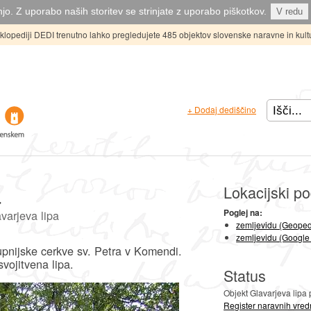
jo. Z uporabo naših storitev se strinjate z uporabo piškotkov.
V redu
ciklopediji DEDI trenutno lahko pregledujete 485 objektov slovenske naravne in kult
+ Dodaj dediščino
a
Lokacijski po
Poglej na:
arjeva lipa
zemljevidu (Geoped
zemljevidu (Google
župnijske cerkve sv. Petra v Komendi.
vojitvena lipa.
Status
Objekt Glavarjeva lipa
Register naravnih vred