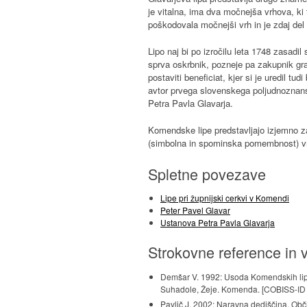
je vitalna, ima dva močnejša vrhova, ki 
poškodovala močnejši vrh in je zdaj del t
Lipo naj bi po izročilu leta 1748 zasad
sprva oskrbnik, pozneje pa zakupnik gr
postaviti beneficiat, kjer si je uredil 
avtor prvega slovenskega poljudnoznan
Petra Pavla Glavarja.
Komendske lipe predstavljajo izjemno za
(simbolna in spominska pomembnost) vred
Spletne povezave
Lipe pri župnijski cerkvi v Komendi
Peter Pavel Glavar
Ustanova Petra Pavla Glavarja
Strokovne reference in v
Demšar V. 1992: Usoda Komendskih lip
Suhadole, Žeje. Komenda. [COBISS-I
Pavlič J. 2002: Naravna dediščina. O