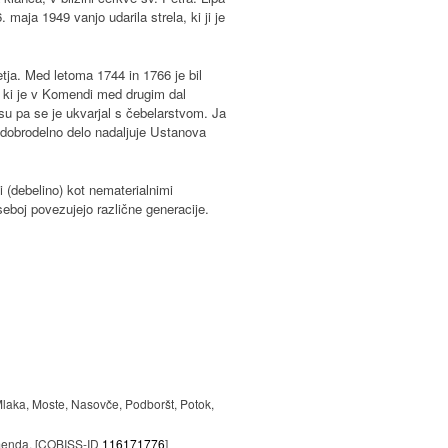
maja 1949 vanjo udarila strela, ki ji je
tja. Med letoma 1744 in 1766 je bil
 ki je v Komendi med drugim dal
asu pa se je ukvarjal s čebelarstvom. Ja
dobrodelno delo nadaljuje Ustanova
 (debelino) kot nematerialnimi
eboj povezujejo različne generacije.
aka, Moste, Nasovče, Podboršt, Potok,
omenda. [COBISS-ID
116171776
]