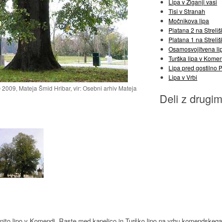
Lipa v Žiganji vasi
Tisi v Stranah
Močnikova lipa
Platana 2 na Strelišk
Platana 1 na Strelišk
Osamosvojitvena li
Turška lipa v Kome
Lipa pred gostilno 
Lipa v Vrbi
2009, Mateja Šmid Hribar, vir: Osebni arhiv Mateja
Deli z drugim
nito lipo v Komendi. Raste med kapelico in Turško lipo na vrhu komendskega k