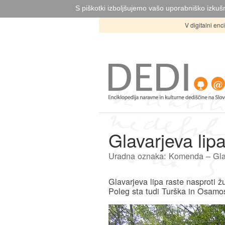
S piškotki izboljšujemo vašo uporabniško izkušn
V digitalni en
Glavarjeva lip
Uradna oznaka: Komenda – Glav
Glavarjeva lipa raste nasproti 
Poleg sta tudi Turška in Osamos