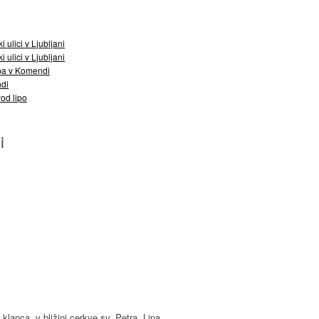
i ulici v Ljubljani
i ulici v Ljubljani
pa v Komendi
ndi
Pod lipo
i
lanca, v bližini cerkve sv. Petra. Lipa