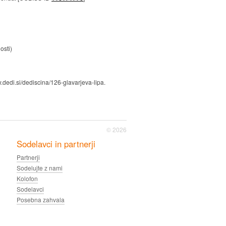
osti)
.dedi.si/dediscina/126-glavarjeva-lipa.
© 2026
Sodelavci in partnerji
Partnerji
Sodelujte z nami
Kolofon
Sodelavci
Posebna zahvala