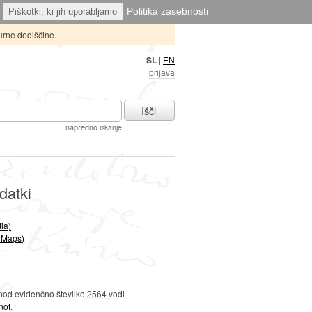
Politika zasebnosti
Piškotki, ki jih uporabljamo
urne dediščine.
SL
|
EN
prijava
Išči
napredno iskanje
datki
ia)
 Maps)
 pod evidenčno številko 2564 vodi
not
.