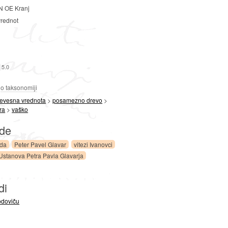
 OE Kranj
vrednot
 5.0
a
o taksonomiji
revesna vrednota
>
posamezno drevo
>
ra
>
vaško
ede
da
Peter Pavel Glavar
vitezi Ivanovci
Ustanova Petra Pavla Glavarja
di
odoviču