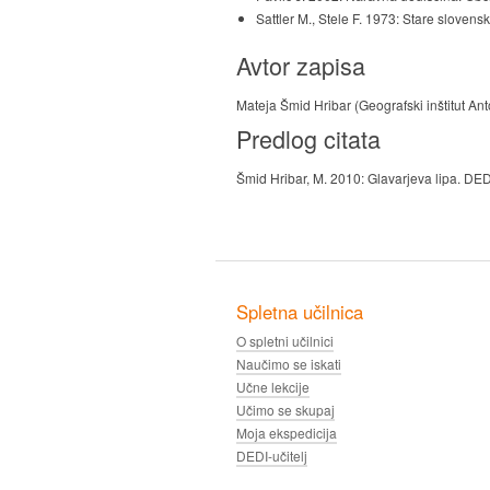
Sattler M., Stele F. 1973: Stare slovens
Avtor zapisa
Mateja Šmid Hribar (Geografski inštitut A
Predlog citata
Šmid Hribar, M. 2010: Glavarjeva lipa. DED
Spletna učilnica
O spletni učilnici
Naučimo se iskati
Učne lekcije
Učimo se skupaj
Moja ekspedicija
DEDI-učitelj