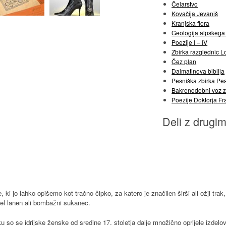
Čelarstvo
Kovačija Jevaniš
Kranjska flora
Geologija alpskega 
Poezije I – IV
Zbirka razglednic L
Čez plan
Dalmatinova biblija
Pesniška zbirka Pe
Bakrenodobni voz z
Poezije Doktorja F
Deli z drugim
e, ki jo lahko opišemo kot tračno čipko, za katero je značilen širši ali ožji trak
bel lanen ali bombažni sukanec.
 so se idrijske ženske od sredine 17. stoletja dalje množično oprijele izdelova