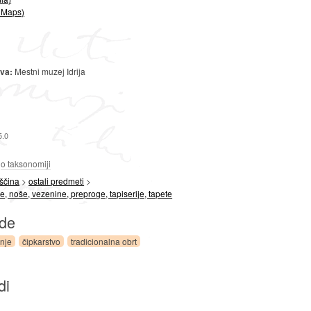
 Maps)
ova:
Mestni muzej Idrija
5.0
a
o taksonomiji
ščina
>
ostali predmeti
>
rme, noše, vezenine, preproge, tapiserije, tapete
ede
anje
čipkarstvo
tradicionalna obrt
di