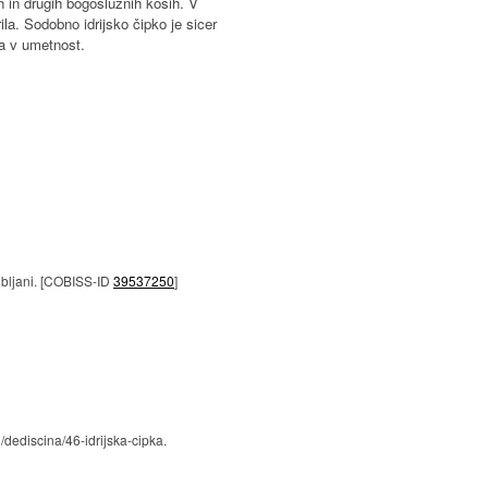
ih in drugih bogoslužnih kosih. V
la. Sodobno idrijsko čipko je sicer
ja v umetnost.
jubljani. [COBISS-ID
39537250
]
/dediscina/46-idrijska-cipka.