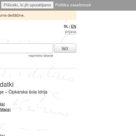
Politika zasebnosti
Piškotki, ki jih uporabljamo
urne dediščine.
SL
|
EN
prijava
Išči
napredno iskanje
datki
e – Čipkarska šola Idrija
ia)
 Maps)
ia)