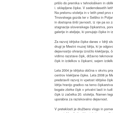
prišlo do premika v tehnološkem in oblik
i. sklepljene čipke. V sedemdesetih letih 
Na prelomu stoletja in v letih pred prvo
Trnovskega gozda ter v Selško in Poljan
in dostopna širši javnosti, iz nje pa so 
stagnacije slovenskega čipkarstva, ponov
galerije in ateljeje, ki ponujajo čipke in 
Za razvoj idrijske čipke danes v Idriji sk
drugi je Mestni muzej Idrija, ki je odgovo
dejavnostjo ohranja izročilo klekljanja, č
vidimo razstave čipk, državno tekmovanje
čipk in izdelkov s čipkami, sejem izdel
Leta 2004 je idrijska občina v okviru pro
centrov klekljane čipke. Leta 2008 je Me
predstavili razvoj in vpetost idrijske č
Idrija hranijo gradivo na temo čipkars
bogate zbirke čipk v privatni lasti in tud
čipk iz začetka 20. stoletja. Namen tega 
uporabna za raziskovalno dejavnost.
V preteklosti je družbeno vlogo in pomen 