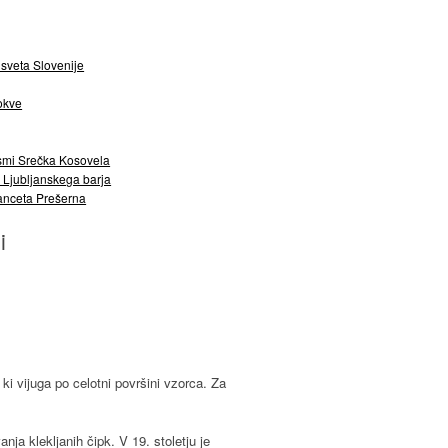
sveta Slovenije
okve
smi Srečka Kosovela
 Ljubljanskega barja
ranceta Prešerna
i
, ki vijuga po celotni površini vzorca. Za
nja klekljanih čipk. V 19. stoletju je