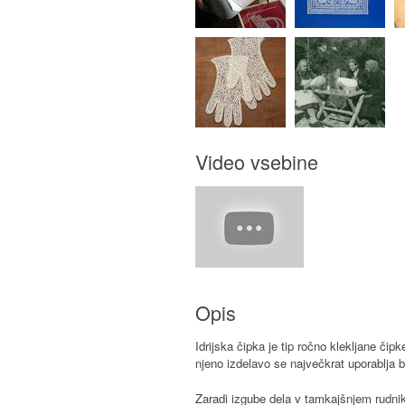
Video vsebine
Opis
Idrijska čipka je tip ročno klekljane čipk
njeno izdelavo se največkrat uporablja 
Zaradi izgube dela v tamkajšnjem rudniku