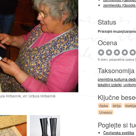
zemljevidu (Google
Status
Pristojni muzej/ustan
Ocena
9 ocen, povprečna ocena 
Taksonomij
premična kulturna dedi
tekstilni izdelki, unifo
Ključne bes
ula Hribernik, vir: Uršula Hribernik
čipka
Idrija
kleklj
Unesco
Poglejte si tu
Čevljarska svetilka