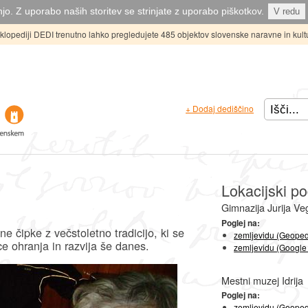
jo. Z uporabo naših storitev se strinjate z uporabo piškotkov.
V redu
ciklopediji DEDI trenutno lahko pregledujete 485 objektov slovenske naravne in kult
+ Dodaj dediščino
Lokacijski po
Gimnazija Jurija Veg
Poglej na:
ane čipke z večstoletno tradicijo, ki se
zemljevidu (Geoped
ce ohranja in razvija še danes.
zemljevidu (Google
Mestni muzej Idrija
Poglej na:
zemljevidu (Geoped