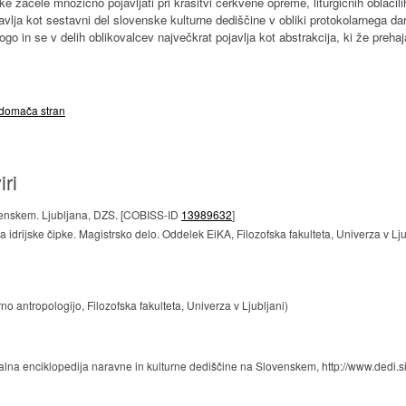
ke začele množično pojavljati pri krasitvi cerkvene opreme, liturgičnih oblačil
lja kot sestavni del slovenske kulturne dediščine v obliki protokolarnega dari
logo in se v delih oblikovalcev največkrat pojavlja kot abstrakcija, ki že preha
– domača stran
iri
venskem. Ljubljana, DZS. [COBISS-ID
13989632
]
idrijske čipke. Magistrsko delo. Oddelek EiKA, Filozofska fakulteta, Univerza v L
no antropologijo, Filozofska fakulteta, Univerza v Ljubljani)
gitalna enciklopedija naravne in kulturne dediščine na Slovenskem, http://www.dedi.si