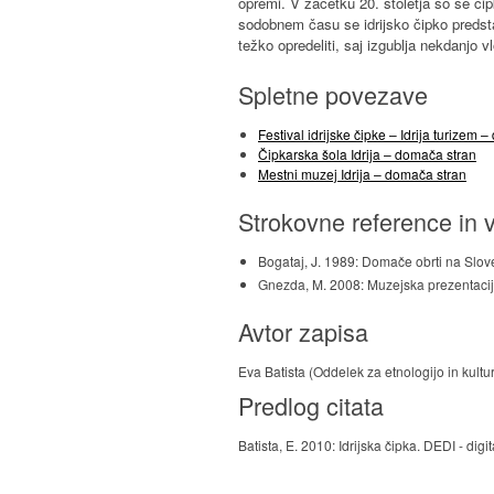
opremi. V začetku 20. stoletja so se čip
sodobnem času se idrijsko čipko predstav
težko opredeliti, saj izgublja nekdanjo v
Spletne povezave
Festival idrijske čipke – Idrija turizem 
Čipkarska šola Idrija – domača stran
Mestni muzej Idrija – domača stran
Strokovne reference in v
Bogataj, J. 1989: Domače obrti na Slo
Gnezda, M. 2008: Muzejska prezentacija 
Avtor zapisa
Eva Batista (Oddelek za etnologijo in kultur
Predlog citata
Batista, E. 2010: Idrijska čipka. DEDI - di