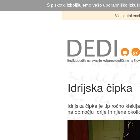
S piškotki izboljšujemo vašo uporabniško izkušn
V digitalni en
Idrijska čipka
Idrijska čipka je tip ročno kleklj
na območju Idrije in njene okoli