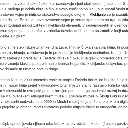
ovnem razvoju idrijske čipke, kar razodevajo njeni stari vzorci (»papirci«). S
19. stoletja je dobila idrijska čipka svojo značilno obliko, ko je postal široki r
 svetovno vojno je idrijsko čipkarstvo doseglo svoj vrh.
Klekljanje
se je razširi
sko dolino. Po koncu prve svetovne vojne je zaradi sprememb na trgu idrijsk
začeli izginjati mnogi zahtevni klekljarski elementi. V sedemdesetih in osemdese
en vzpon pa se je začel v začetku devetdesetih let, ko so začeli v Idriji usta
izdelke s čipkami.
rbijo štirje stebri tržne znamke Idria Lace. Prvi je Čipkarska šola Idrija, ki pos
ren za zbiranje, raziskovanje in prezentacijo klekljarske dediščine, tretji je Dru
etrti steber pa predstavlja Festival idrijske čipke, ki je glavni promotor ostali
 v znanju klekljanja za priznanje Ivanke Ferjančič, klekljarske delavnice, pr
kov domače in umetne obrti in drugo.
grama Kultura 2000 pripravila enoletni projekt Dežela čipke, da bi tako širila k
stni muzej Idrija prejel Valvasorjevo priznanje za stalno razstavo Idrijska čipk
ipke v slovenski in evropski prostor ter njen pomen za gospodarski razvoj in 
tva še v Slovenskem etnografskem muzeju, Loškem muzeju v Škofji Loki in v Mu
i v nekaterih cerkvah. Leta 2009 je Mestni muzej Idrija pričel s projektom digita
projekta je ohraniti reprezentativno podobo idrijske čipke in omogočiti, da bo 
čipk opredeljevala njihova raba kot okrasje v oblačilni kulturi (ženska pokrival