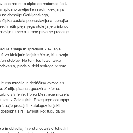
tavljene metrske čipke so nadomestile t.
is splošno uveljavljen način klekljanja.
lo na območje Cerkljanskega,
a čipka postala poenostavljena, cenejša
tih letih prejšnjega stoletja je prišlo do
navljati specializirane privatne prodajne
reduje znanje in spretnost klekljanja,
štvo klekljaric idrijske čipke, ki s svojo
h treh stebrov. Na tem festivalu lahko
edavanja, prodajo klekljarskega pribora,
ulturna izročila in dediščino evropskih
a: Z nitjo pisana zgodovina, kjer so
družabno življenje. Poleg Mestnega muzeja
zeju v Železnikih. Poleg tega obstajajo
lizacije prodajnih katalogov idrijskih
dostopna širši javnosti kot tudi, da bo
a in oblačila) in v stanovanjski tekstilni