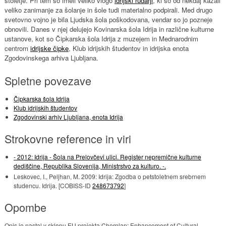
stoletje. Pri tem so imeli veliko vlogo
idrijski rudarji
, ki so od nekdaj kazali
veliko zanimanje za šolanje in šole tudi materialno podpirali. Med drugo
svetovno vojno je bila Ljudska šola poškodovana, vendar so jo pozneje
obnovili. Danes v njej delujejo Kovinarska šola Idrija in različne kulturne
ustanove, kot so Čipkarska šola Idrija z muzejem in Mednarodnim
centrom
idrijske čipke
, Klub idrijskih študentov in idrijska enota
Zgodovinskega arhiva Ljubljana.
Spletne povezave
Čipkarska šola Idrija
Klub idrijskih študentov
Zgodovinski arhiv Ljubljana, enota Idrija
Strokovne reference in viri
- 2012: Idrija - Šola na Prelovčevi ulici. Register nepremične kulturne
dediščine, Republika Slovenija, Ministrstvo za kulturo. -.
Leskovec, I., Peljhan, M. 2009: Idrija: Zgodba o petstoletnem srebrnem
studencu. Idrija. [COBISS-ID
248673792
]
Opombe
Opis je nastal v sklopu EU projekta Cherplan: Enhancement of Cultural