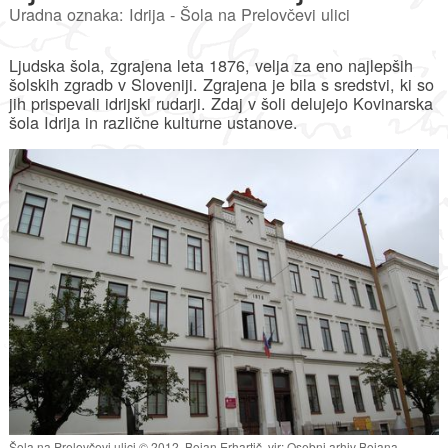
Uradna oznaka: Idrija - Šola na Prelovčevi ulici
Ljudska šola, zgrajena leta 1876, velja za eno najlepših
šolskih zgradb v Sloveniji. Zgrajena je bila s sredstvi, ki so
jih prispevali idrijski rudarji. Zdaj v šoli delujejo Kovinarska
šola Idrija in različne kulturne ustanove.
Šola na Prelovčevi ulici © 2012, Bojan Erhartič, vir: Osebni arhiv Bojana