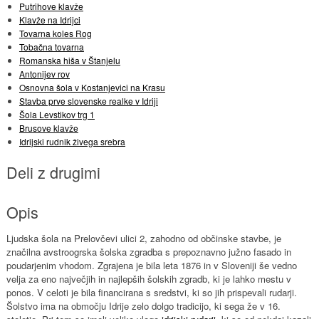
Putrihove klavže
Klavže na Idrijci
Tovarna koles Rog
Tobačna tovarna
Romanska hiša v Štanjelu
Antonijev rov
Osnovna šola v Kostanjevici na Krasu
Stavba prve slovenske realke v Idriji
Šola Levstikov trg 1
Brusove klavže
Idrijski rudnik živega srebra
Deli z drugimi
Opis
Ljudska šola na Prelovčevi ulici 2, zahodno od občinske stavbe, je
značilna avstroogrska šolska zgradba s prepoznavno južno fasado in
poudarjenim vhodom. Zgrajena je bila leta 1876 in v Sloveniji še vedno
velja za eno največjih in najlepših šolskih zgradb, ki je lahko mestu v
ponos. V celoti je bila financirana s sredstvi, ki so jih prispevali rudarji.
Šolstvo ima na območju Idrije zelo dolgo tradicijo, ki sega že v 16.