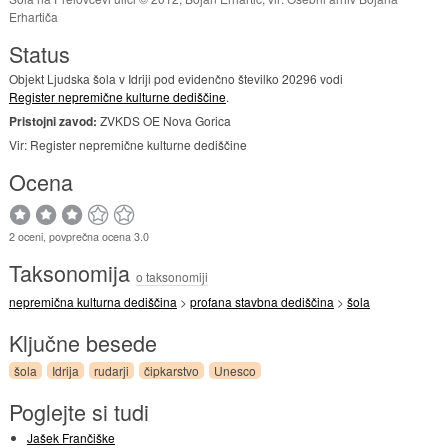
Erhartiča
Status
Objekt Ljudska šola v Idriji pod evidenčno številko 20296 vodi
Register nepremične kulturne dediščine
.
Pristojni zavod:
ZVKDS OE Nova Gorica
Vir: Register nepremične kulturne dediščine
Ocena
2 oceni, povprečna ocena 3.0
Taksonomija
o taksonomiji
nepremična kulturna dediščina
>
profana stavbna dediščina
>
šola
Ključne besede
šola
Idrija
rudarji
čipkarstvo
Unesco
Poglejte si tudi
Jašek Frančiške