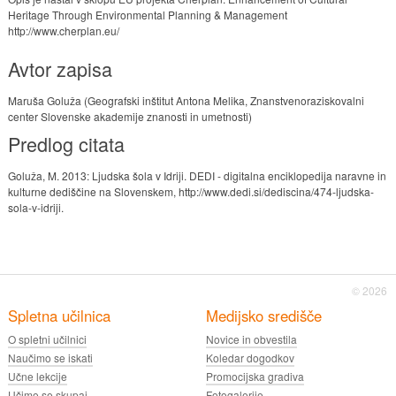
Heritage Through Environmental Planning & Management
http://www.cherplan.eu/
Avtor zapisa
Maruša Goluža (Geografski inštitut Antona Melika, Znanstvenoraziskovalni
center Slovenske akademije znanosti in umetnosti)
Predlog citata
Goluža, M. 2013: Ljudska šola v Idriji. DEDI - digitalna enciklopedija naravne in
kulturne dediščine na Slovenskem, http://www.dedi.si/dediscina/474-ljudska-
sola-v-idriji.
© 2026
Spletna učilnica
Medijsko središče
O spletni učilnici
Novice in obvestila
Naučimo se iskati
Koledar dogodkov
Učne lekcije
Promocijska gradiva
Učimo se skupaj
Fotogalerije