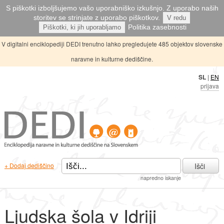
S piškotki izboljšujemo vašo uporabniško izkušnjo. Z uporabo naših
storitev se strinjate z uporabo piškotkov.
V redu
Politika zasebnosti
Piškotki, ki jih uporabljamo
V digitalni enciklopediji DEDI trenutno lahko pregledujete 485 objektov slovenske
naravne in kulturne dediščine.
SL
|
EN
prijava
Išči
+ Dodaj dediščino
napredno iskanje
Ljudska šola v Idriji