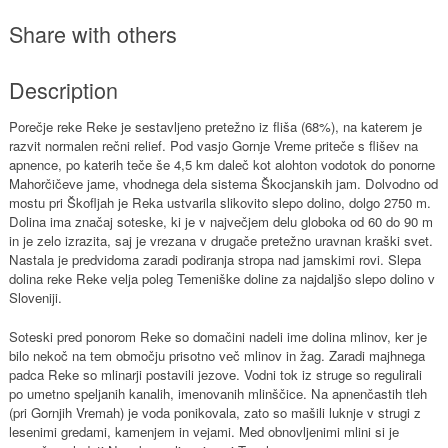
Share with others
Description
Porečje reke Reke je sestavljeno pretežno iz fliša (68%), na katerem je
razvit normalen rečni relief. Pod vasjo Gornje Vreme priteče s flišev na
apnence, po katerih teče še 4,5 km daleč kot alohton vodotok do ponorne
Mahorčičeve jame, vhodnega dela sistema Škocjanskih jam. Dolvodno od
mostu pri Škofljah je Reka ustvarila slikovito slepo dolino, dolgo 2750 m.
Dolina ima značaj soteske, ki je v največjem delu globoka od 60 do 90 m
in je zelo izrazita, saj je vrezana v drugače pretežno uravnan kraški svet.
Nastala je predvidoma zaradi podiranja stropa nad jamskimi rovi. Slepa
dolina reke Reke velja poleg Temeniške doline za najdaljšo slepo dolino v
Sloveniji.
Soteski pred ponorom Reke so domačini nadeli ime dolina mlinov, ker je
bilo nekoč na tem območju prisotno več mlinov in žag. Zaradi majhnega
padca Reke so mlinarji postavili jezove. Vodni tok iz struge so regulirali
po umetno speljanih kanalih, imenovanih mlinščice. Na apnenčastih tleh
(pri Gornjih Vremah) je voda ponikovala, zato so mašili luknje v strugi z
lesenimi gredami, kamenjem in vejami. Med obnovljenimi mlini si je