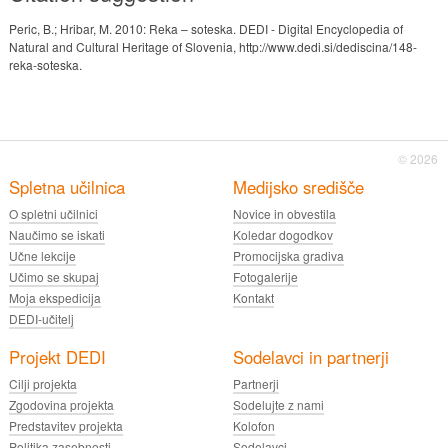
Peric, B.; Hribar, M. 2010: Reka – soteska. DEDI - Digital Encyclopedia of
Natural and Cultural Heritage of Slovenia, http://www.dedi.si/dediscina/148-
reka-soteska.
© 2026
Spletna učilnica
Medijsko središče
O spletni učilnici
Novice in obvestila
Naučimo se iskati
Koledar dogodkov
Učne lekcije
Promocijska gradiva
Učimo se skupaj
Fotogalerije
Moja ekspedicija
Kontakt
DEDI-učitelj
Projekt DEDI
Sodelavci in partnerji
Cilji projekta
Partnerji
Zgodovina projekta
Sodelujte z nami
Predstavitev projekta
Kolofon
Politika zasebnosti
Sodelavci