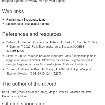
mogoče ogledati Novakov mlin pri vasi Topolc.
Web links
Regijski park Škocjanske jame
Soteska reke Reke (slepa dolina).
References and resources
Debevc, A., Klemen, Z., Kranjc, A., Mihevc, A., Peric, B., Slapnik, R., Turk,
P., Zorman, T. 2022: Park Škocjanske jame. Škocajn. [COBISS-
ID
120542720
]
Simić, M. 2000: Evidenca naravnih vrednot v Parku Škocjanske jame in
njegovi neposredni okolici - Strokovne osnove za Program varstva in
razvoja Regijskega parka Škocjanske jame. Elaborat. Ljubljana.
Zorman, T. Mihevc, A. Knez, M. Kranjc, A. 2003: Vodnik po učni poti
Škocjan. Škocjan. [COBISS-ID
124115200
]
The author of the record
Borut Peric (Park Škocjanske jame), Matjaž Hribar (Filozofska fakulteta,
Univerza v Ljubljani)
Citation suggestion