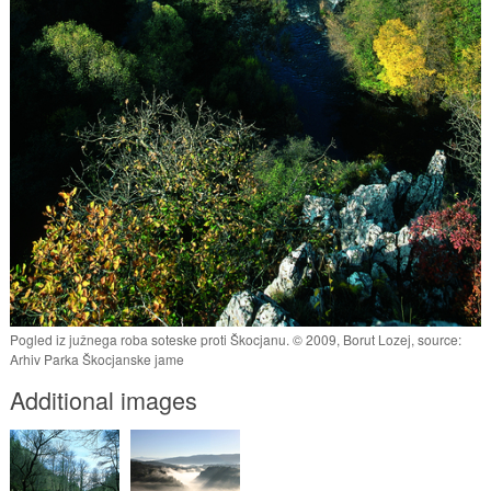
Pogled iz južnega roba soteske proti Škocjanu. © 2009, Borut Lozej, source:
Arhiv Parka Škocjanske jame
Additional images