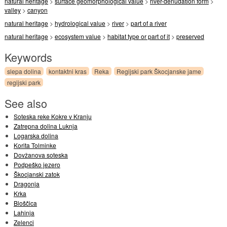
natural heritage
>
surface geomorphological value
>
river-denudation form
>
valley
>
canyon
natural heritage
>
hydrological value
>
river
>
part of a river
natural heritage
>
ecosystem value
>
habitat type or part of it
>
preserved
Keywords
slepa dolina
kontaktni kras
Reka
Regijski park Škocjanske jame
regijski park
See also
Soteska reke Kokre v Kranju
Zatrepna dolina Luknja
Logarska dolina
Korita Tolminke
Dovžanova soteska
Podpeško jezero
Škocjanski zatok
Dragonja
Krka
Bloščica
Lahinja
Zelenci