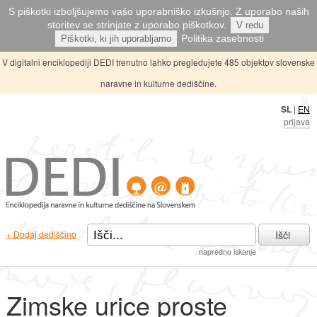
S piškotki izboljšujemo vašo uporabniško izkušnjo. Z uporabo naših
storitev se strinjate z uporabo piškotkov.
V redu
Politika zasebnosti
Piškotki, ki jih uporabljamo
V digitalni enciklopediji DEDI trenutno lahko pregledujete 485 objektov slovenske
naravne in kulturne dediščine.
SL
|
EN
prijava
Išči
+ Dodaj dediščino
napredno iskanje
Zimske urice proste