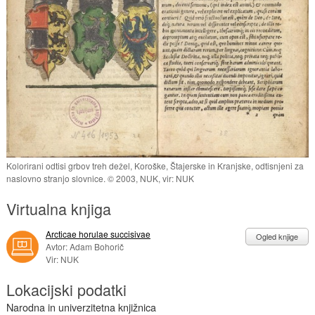
Kolorirani odtisi grbov treh dežel, Koroške, Štajerske in Kranjske, odtisnjeni za
naslovno stranjo slovnice. © 2003, NUK, vir: NUK
Virtualna knjiga
Arcticae horulae succisivae
Ogled knjige
Avtor: Adam Bohorič
Vir: NUK
Lokacijski podatki
Narodna in univerzitetna knjižnica