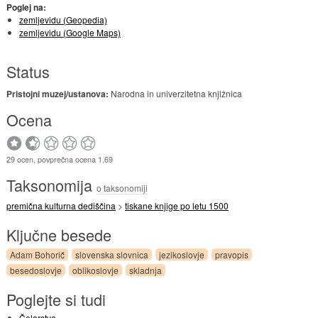
Poglej na:
zemljevidu (Geopedia)
zemljevidu (Google Maps)
Status
Pristojni muzej/ustanova:
Narodna in univerzitetna knjižnica
Ocena
29 ocen, povprečna ocena 1.69
Taksonomija
o taksonomiji
premična kulturna dediščina
>
tiskane knjige po letu 1500
Ključne besede
Adam Bohorič
slovenska slovnica
jezikoslovje
pravopis
besedoslovje
oblikoslovje
skladnja
Poglejte si tudi
Čelarstvo