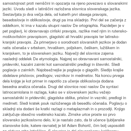
samostojnost proti nemščini in opozarja na njeno povezavo s slovanskimi
jeziki. Uvodu sledi v latinščini razložena slovnica slovenskega jezika.
Sestavljata jo dva večja dela, od katerih prvi obsega pravopis,
besedoslovje in oblikoslovje, drugi pa ima skladnjo. Prvi del se začenja z
oddelkom, ki ima v kazalu skupni naslov De ortographia. Razdeljen je v
pet poglavij, ki obravnavajo cirilski pravopis, razlike med njim in rutensko-
moškovitskim pravopisom, glagolski ali hrvaški pravopis ter latinsko-
kranjski pravopis. Za primerjavo o sorodnosti slovanskih jezikov je dodan
natis očenaša v srbskem, hrvaškem, poljskem, češkem, lužiškem in
kranjskem, to je slovenskem jeziku. Največji del slovnice zajema
naslednji oddelek De etymologia. Najprej so obravnavani samostalniki,
pridevniki, kazalni zaimki kot samostalniški predlogi in števniki. Sledi
poglavje o zaimkih. Najobsežnejše je poglavje o glagolih. Sledijo krajše
obdelave prislovov, predlogov, veznikov in medmetov. Na koncu prvega
dela knjige je kot primer in napotilo za učenje oblikoslovja dodana
besedna analiza očenaša. Drugi del slovnice nosi naslov De syntaxi
latinocarniolana in razlaga, kako se v slovenskem jeziku vežejo
samostalniki in pridevniki, glagolske oblike, prislovi in vezniki, predlogi in
medmeti. Sledi kratek pouk razloženega ob besedilu očenaša. Poglavju o
skladnji sta dodani še kratki razlagi o metaplazmah in o prozodiji. Knjigo
zaključuje obsežno vsebinsko kazalo. Zimske urice proste so prvo
slovensko jezikoslovno delo, ki je nastalo zato, da bi učence ljubljanske
stanovske šole, katere ravnatelj je bil Adam Bohorič, čim bolj usposobili
za aktivno rabo latinščine. S slovnico je dal slovenskemu knjižnemu