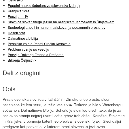
Popolni nauk o čebelarstvu (slovenska izdaja)
Kranjska flora
Poezije I – IV
Slovnica slovanskega jezika na Kranjskem, Koroškem in Štajerskem
Speleologija: poti in namen raziskovanja podzemnih prostorov
Deseti brat
Dalmatinova biblija
Pesniška zbirka Pesmi Srečka Kosovela
Problem vožnje po vesolju
Poezije Doktorja Franceta Prešerna
Brkonja Čeljustnik
Deli z drugimi
Opis
Prva slovenska slovnica v latinščini - Zimske urice proste, sicer
natisnjena že leta 1583, je izšla leta 1584. Tiskana je bila v Wittenbergu,
sočasno s Dalmatinovo Biblijo. Bohorič je slovnico uredil tako, da je za
naslovno stranjo najprej uvrstil odtis grbov treh dežel, Koroške, Štajerske
in Kranjske, v območju katerih so prebivali slovenski rojaki. Sledi daljši
predgovor kot posvetilo, v katerem brani slovensko jezikovno