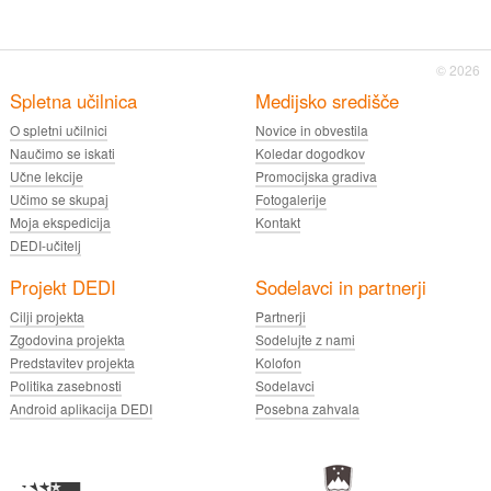
© 2026
Spletna učilnica
Medijsko središče
O spletni učilnici
Novice in obvestila
Naučimo se iskati
Koledar dogodkov
Učne lekcije
Promocijska gradiva
Učimo se skupaj
Fotogalerije
Moja ekspedicija
Kontakt
DEDI-učitelj
Projekt DEDI
Sodelavci in partnerji
Cilji projekta
Partnerji
Zgodovina projekta
Sodelujte z nami
Predstavitev projekta
Kolofon
Politika zasebnosti
Sodelavci
Android aplikacija DEDI
Posebna zahvala