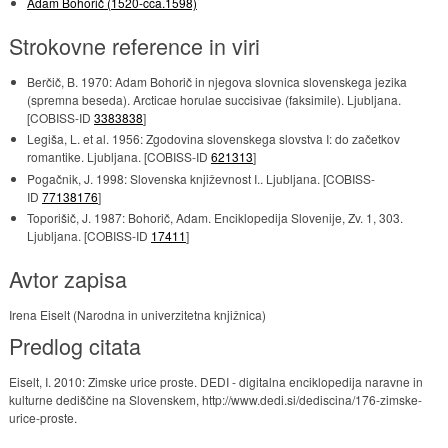
Adam Bohorič (1520-cca.1598)
Strokovne reference in viri
Berčič, B. 1970: Adam Bohorič in njegova slovnica slovenskega jezika
(spremna beseda). Arcticae horulae succisivae (faksimile). Ljubljana.
[COBISS-ID
3383838
]
Legiša, L. et al. 1956: Zgodovina slovenskega slovstva I: do začetkov
romantike. Ljubljana. [COBISS-ID
621313
]
Pogačnik, J. 1998: Slovenska književnost I.. Ljubljana. [COBISS-
ID
77138176
]
Toporišič, J. 1987: Bohorič, Adam. Enciklopedija Slovenije, Zv. 1, 303.
Ljubljana. [COBISS-ID
17411
]
Avtor zapisa
Irena Eiselt (Narodna in univerzitetna knjižnica)
Predlog citata
Eiselt, I. 2010: Zimske urice proste. DEDI - digitalna enciklopedija naravne in
kulturne dediščine na Slovenskem, http://www.dedi.si/dediscina/176-zimske-
urice-proste.