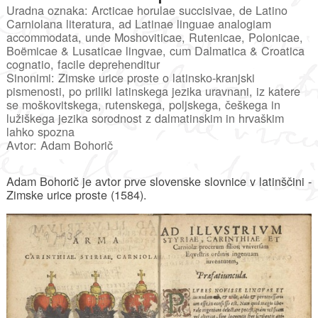
Uradna oznaka: Arcticae horulae succisivae, de Latino
Carniolana literatura, ad Latinae linguae analogiam
accommodata, unde Moshoviticae, Rutenicae, Polonicae,
Boëmicae & Lusaticae lingvae, cum Dalmatica & Croatica
cognatio, facile deprehenditur
Sinonimi: Zimske urice proste o latinsko-kranjski
pismenosti, po priliki latinskega jezika uravnani, iz katere
se moškovitskega, rutenskega, poljskega, češkega in
lužiškega jezika sorodnost z dalmatinskim in hrvaškim
lahko spozna
Avtor: Adam Bohorič
Adam Bohorič je avtor prve slovenske slovnice v latinščini -
Zimske urice proste (1584).