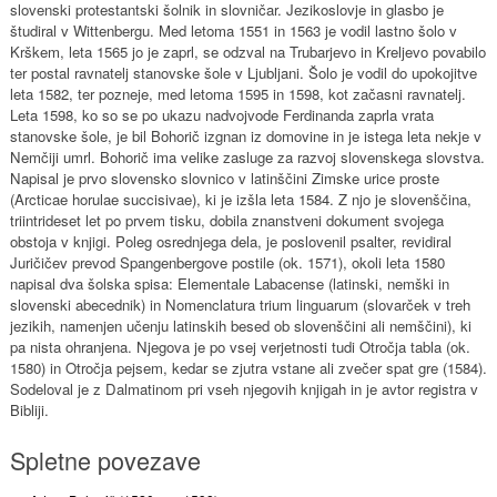
slovenski protestantski šolnik in slovničar. Jezikoslovje in glasbo je
študiral v Wittenbergu. Med letoma 1551 in 1563 je vodil lastno šolo v
Krškem, leta 1565 jo je zaprl, se odzval na Trubarjevo in Kreljevo povabilo
ter postal ravnatelj stanovske šole v Ljubljani. Šolo je vodil do upokojitve
leta 1582, ter pozneje, med letoma 1595 in 1598, kot začasni ravnatelj.
Leta 1598, ko so se po ukazu nadvojvode Ferdinanda zaprla vrata
stanovske šole, je bil Bohorič izgnan iz domovine in je istega leta nekje v
Nemčiji umrl. Bohorič ima velike zasluge za razvoj slovenskega slovstva.
Napisal je prvo slovensko slovnico v latinščini Zimske urice proste
(Arcticae horulae succisivae), ki je izšla leta 1584. Z njo je slovenščina,
triintrideset let po prvem tisku, dobila znanstveni dokument svojega
obstoja v knjigi. Poleg osrednjega dela, je poslovenil psalter, revidiral
Juričičev prevod Spangenbergove postile (ok. 1571), okoli leta 1580
napisal dva šolska spisa: Elementale Labacense (latinski, nemški in
slovenski abecednik) in Nomenclatura trium linguarum (slovarček v treh
jezikih, namenjen učenju latinskih besed ob slovenščini ali nemščini), ki
pa nista ohranjena. Njegova je po vsej verjetnosti tudi Otročja tabla (ok.
1580) in Otročja pejsem, kedar se zjutra vstane ali zvečer spat gre (1584).
Sodeloval je z Dalmatinom pri vseh njegovih knjigah in je avtor registra v
Bibliji.
Spletne povezave