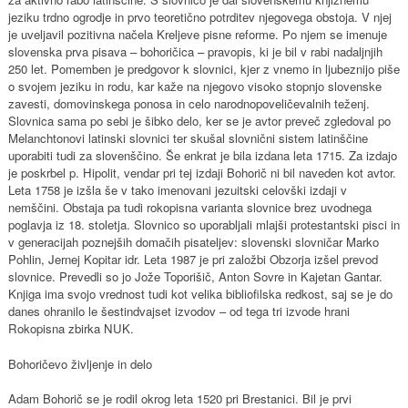
jeziku trdno ogrodje in prvo teoretično potrditev njegovega obstoja. V njej
je uveljavil pozitivna načela Kreljeve pisne reforme. Po njem se imenuje
slovenska prva pisava – bohoričica – pravopis, ki je bil v rabi nadaljnjih
250 let. Pomemben je predgovor k slovnici, kjer z vnemo in ljubeznijo piše
o svojem jeziku in rodu, kar kaže na njegovo visoko stopnjo slovenske
zavesti, domovinskega ponosa in celo narodnopoveličevalnih teženj.
Slovnica sama po sebi je šibko delo, ker se je avtor preveč zgledoval po
Melanchtonovi latinski slovnici ter skušal slovnični sistem latinščine
uporabiti tudi za slovenščino. Še enkrat je bila izdana leta 1715. Za izdajo
je poskrbel p. Hipolit, vendar pri tej izdaji Bohorič ni bil naveden kot avtor.
Leta 1758 je izšla še v tako imenovani jezuitski celovški izdaji v
nemščini. Obstaja pa tudi rokopisna varianta slovnice brez uvodnega
poglavja iz 18. stoletja. Slovnico so uporabljali mlajši protestantski pisci in
v generacijah poznejših domačih pisateljev: slovenski slovničar Marko
Pohlin, Jernej Kopitar idr. Leta 1987 je pri založbi Obzorja izšel prevod
slovnice. Prevedli so jo Jože Toporišič, Anton Sovre in Kajetan Gantar.
Knjiga ima svojo vrednost tudi kot velika bibliofilska redkost, saj se je do
danes ohranilo le šestindvajset izvodov – od tega tri izvode hrani
Rokopisna zbirka NUK.
Bohoričevo življenje in delo
Adam Bohorič se je rodil okrog leta 1520 pri Brestanici. Bil je prvi