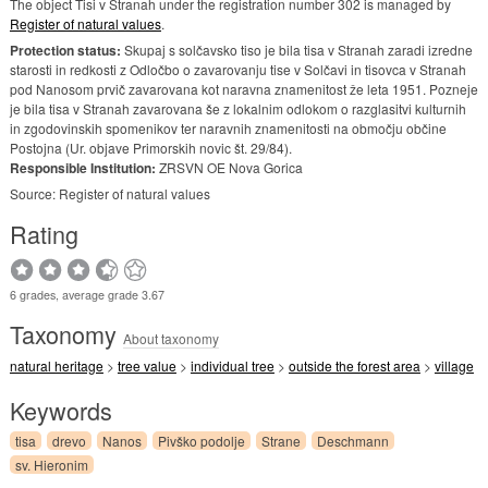
The object Tisi v Stranah under the registration number 302 is managed by
Register of natural values
.
Protection status:
Skupaj s solčavsko tiso je bila tisa v Stranah zaradi izredne
starosti in redkosti z Odločbo o zavarovanju tise v Solčavi in tisovca v Stranah
pod Nanosom prvič zavarovana kot naravna znamenitost že leta 1951. Pozneje
je bila tisa v Stranah zavarovana še z lokalnim odlokom o razglasitvi kulturnih
in zgodovinskih spomenikov ter naravnih znamenitosti na območju občine
Postojna (Ur. objave Primorskih novic št. 29/84).
Responsible Institution:
ZRSVN OE Nova Gorica
Source: Register of natural values
Rating
6 grades, average grade 3.67
Taxonomy
About taxonomy
natural heritage
>
tree value
>
individual tree
>
outside the forest area
>
village
Keywords
tisa
drevo
Nanos
Pivško podolje
Strane
Deschmann
sv. Hieronim