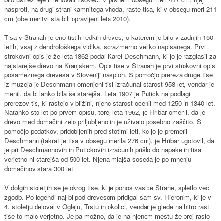
nasproti, na drugi strani kamnitega vhoda, raste tisa, ki v obsegu meri 211
cm (obe meritvi sta bili opravljeni leta 2010).
Tisa v Stranah je eno tistih redkih dreves, o katerem je bilo v zadnjih 150
letih, vsaj z dendrološkega vidika, sorazmerno veliko napisanega. Prvi
strokovni opis je že leta 1862 podal Karel Deschmann, ki jo je razglasil za
najstarejše drevo na Kranjskem. Opis tise v Stranah je prvi strokovni opis
posameznega drevesa v Sloveniji nasploh. S pomočjo prereza druge tise
iz muzeja je Deschmann omenjeni tisi izračunal starost 958 let, vendar je
menil, da bi lahko bila še starejša. Leta 1907 je Putick na podlagi
prerezov tis, ki rastejo v bližini, njeno starost ocenil med 1250 in 1340 let.
Natanko sto let po prvem opisu, torej leta 1962, je Hribar omenil, da je
drevo med domačini zelo priljubljeno in je uživalo posebno zaščito. S
pomočjo podatkov, pridobljenih pred stotimi leti, ko jo je premeril
Deschmann (takrat je tisa v obsegu merila 276 cm), je Hribar ugotovil, da
je pri Deschmannovih in Putickovih izračunih prišlo do napake in tisa
verjetno ni starejša od 500 let. Njena mlajša soseda je po mnenju
domačinov stara 300 let.
V dolgih stoletjih se je okrog tise, ki je ponos vasice Strane, spletlo več
zgodb. Po legendi naj bi pod drevesom pridigal sam sv. Hieronim, ki je v
4. stoletju deloval v Ogleju, Trstu in okolici, vendar je glede na hitro rast
tise to malo verjetno. Je pa možno, da je na njenem mestu že prej raslo