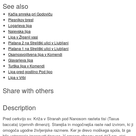
See also
Kačja smreka pri Godoviču
Plesnikov brest
Logarjeva lipa
Najevska lipa
Lipa v Žiganji vasi
Platana 2 na Streliški ulici v Ljubljani
Platana 1 na Streliški ulici v Ljubljani
Osamosvojitvena lipa v Komendi
Glavarjeva lipa
Turška lipa v Komendi
Lipa pred gostilno Pod lipo
Lipa v Vrbi
Share with others
Description
Pred cerkvijo sv. Križa v Stranah pod Nanosom rasteta tisi (Taxus
baccata) izjemnih dimenzij. Starejša in mogočnejša raste nad izvirom, ki ji
omogoča ugodne življenjske razmere. Ker je drevo moškega spola, bi ga
bilo ustrezneje imenovati tisovec. V prsnem obsegu meri 417 cm, njej