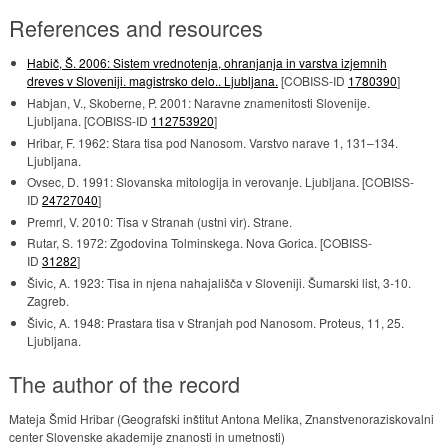
References and resources
Habič, Š. 2006: Sistem vrednotenja, ohranjanja in varstva izjemnih
dreves v Sloveniji. magistrsko delo.. Ljubljana.
[COBISS-ID
1780390
]
Habjan, V., Skoberne, P. 2001: Naravne znamenitosti Slovenije.
Ljubljana. [COBISS-ID
112753920
]
Hribar, F. 1962: Stara tisa pod Nanosom. Varstvo narave 1, 131–134.
Ljubljana.
Ovsec, D. 1991: Slovanska mitologija in verovanje. Ljubljana. [COBISS-
ID
24727040
]
Premrl, V. 2010: Tisa v Stranah (ustni vir). Strane.
Rutar, S. 1972: Zgodovina Tolminskega. Nova Gorica. [COBISS-
ID
31282
]
Šivic, A. 1923: Tisa in njena nahajališča v Sloveniji. Šumarski list, 3-10.
Zagreb.
Šivic, A. 1948: Prastara tisa v Stranjah pod Nanosom. Proteus, 11, 25.
Ljubljana.
The author of the record
Mateja Šmid Hribar (Geografski inštitut Antona Melika, Znanstvenoraziskovalni
center Slovenske akademije znanosti in umetnosti)