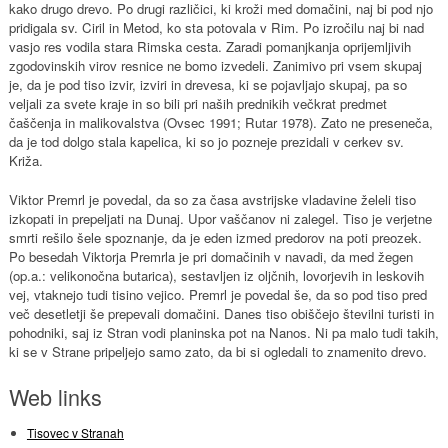
kako drugo drevo. Po drugi različici, ki kroži med domačini, naj bi pod njo
pridigala sv. Ciril in Metod, ko sta potovala v Rim. Po izročilu naj bi nad
vasjo res vodila stara Rimska cesta. Zaradi pomanjkanja oprijemljivih
zgodovinskih virov resnice ne bomo izvedeli. Zanimivo pri vsem skupaj
je, da je pod tiso izvir, izviri in drevesa, ki se pojavljajo skupaj, pa so
veljali za svete kraje in so bili pri naših prednikih večkrat predmet
čaščenja in malikovalstva (Ovsec 1991; Rutar 1978). Zato ne preseneča,
da je tod dolgo stala kapelica, ki so jo pozneje prezidali v cerkev sv.
Križa.
Viktor Premrl je povedal, da so za časa avstrijske vladavine želeli tiso
izkopati in prepeljati na Dunaj. Upor vaščanov ni zalegel. Tiso je verjetne
smrti rešilo šele spoznanje, da je eden izmed predorov na poti preozek.
Po besedah Viktorja Premrla je pri domačinih v navadi, da med žegen
(op.a.: velikonočna butarica), sestavljen iz oljčnih, lovorjevih in leskovih
vej, vtaknejo tudi tisino vejico. Premrl je povedal še, da so pod tiso pred
več desetletji še prepevali domačini. Danes tiso obiščejo številni turisti in
pohodniki, saj iz Stran vodi planinska pot na Nanos. Ni pa malo tudi takih,
ki se v Strane pripeljejo samo zato, da bi si ogledali to znamenito drevo.
Web links
Tisovec v Stranah