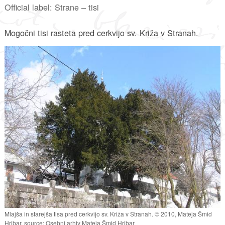
Official label: Strane – tisi
Mogočni tisi rasteta pred cerkvijo sv. Križa v Stranah.
Mlajša in starejša tisa pred cerkvijo sv. Križa v Stranah. © 2010, Mateja Šmid
Hribar, source: Osebni arhiv Mateja Šmid Hribar