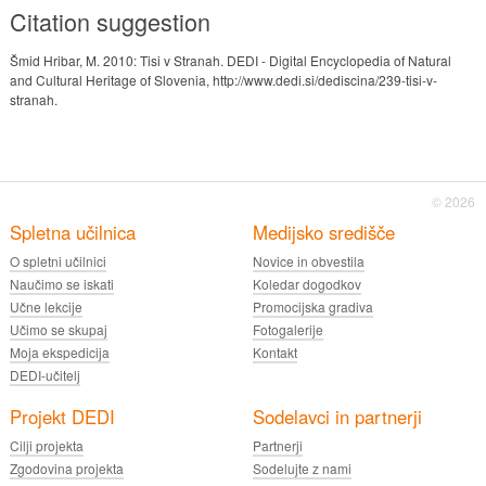
Citation suggestion
Šmid Hribar, M. 2010: Tisi v Stranah. DEDI - Digital Encyclopedia of Natural
and Cultural Heritage of Slovenia, http://www.dedi.si/dediscina/239-tisi-v-
stranah.
© 2026
Spletna učilnica
Medijsko središče
O spletni učilnici
Novice in obvestila
Naučimo se iskati
Koledar dogodkov
Učne lekcije
Promocijska gradiva
Učimo se skupaj
Fotogalerije
Moja ekspedicija
Kontakt
DEDI-učitelj
Projekt DEDI
Sodelavci in partnerji
Cilji projekta
Partnerji
Zgodovina projekta
Sodelujte z nami