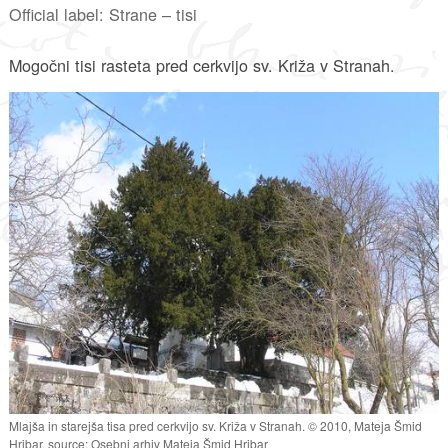
Official label: Strane – tisi
Mogočni tisi rasteta pred cerkvijo sv. Križa v Stranah.
Mlajša in starejša tisa pred cerkvijo sv. Križa v Stranah. © 2010, Mateja Šmid
Hribar, source: Osebni arhiv Mateja Šmid Hribar