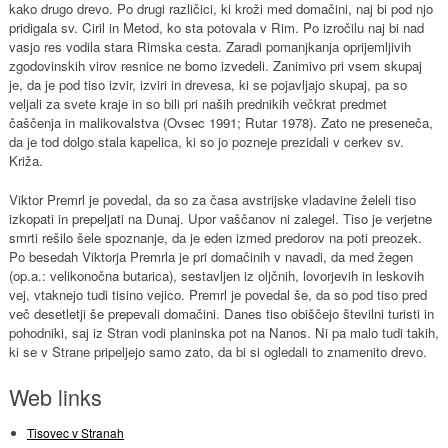
kako drugo drevo. Po drugi različici, ki kroži med domačini, naj bi pod njo
pridigala sv. Ciril in Metod, ko sta potovala v Rim. Po izročilu naj bi nad
vasjo res vodila stara Rimska cesta. Zaradi pomanjkanja oprijemljivih
zgodovinskih virov resnice ne bomo izvedeli. Zanimivo pri vsem skupaj
je, da je pod tiso izvir, izviri in drevesa, ki se pojavljajo skupaj, pa so
veljali za svete kraje in so bili pri naših prednikih večkrat predmet
čaščenja in malikovalstva (Ovsec 1991; Rutar 1978). Zato ne preseneča,
da je tod dolgo stala kapelica, ki so jo pozneje prezidali v cerkev sv.
Križa.
Viktor Premrl je povedal, da so za časa avstrijske vladavine želeli tiso
izkopati in prepeljati na Dunaj. Upor vaščanov ni zalegel. Tiso je verjetne
smrti rešilo šele spoznanje, da je eden izmed predorov na poti preozek.
Po besedah Viktorja Premrla je pri domačinih v navadi, da med žegen
(op.a.: velikonočna butarica), sestavljen iz oljčnih, lovorjevih in leskovih
vej, vtaknejo tudi tisino vejico. Premrl je povedal še, da so pod tiso pred
več desetletji še prepevali domačini. Danes tiso obiščejo številni turisti in
pohodniki, saj iz Stran vodi planinska pot na Nanos. Ni pa malo tudi takih,
ki se v Strane pripeljejo samo zato, da bi si ogledali to znamenito drevo.
Web links
Tisovec v Stranah