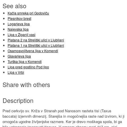
See also
Kačja smreka pri Godoviču
Plesnikov brest
Logarjeva lipa
Najevska lipa
Lipa v Žiganji vasi
Platana 2 na Streliški ulici v Ljubljani
Platana 1 na Streliški ulici v Ljubljani
Osamosvojitvena lipa v Komendi
Glavarjeva lipa
Turška lipa v Komendi
Lipa pred gostilno Pod lipo
Lipa v Vrbi
Share with others
Description
Pred cerkvijo sv. Križa v Stranah pod Nanosom rasteta tisi (Taxus
baccata) izjemnih dimenzij. Starejša in mogočnejša raste nad izvirom, ki ji
omogoča ugodne življenjske razmere. Ker je drevo moškega spola, bi ga
bilo ustrezneje imenovati tisovec. V prsnem obsegu meri 417 cm, njej