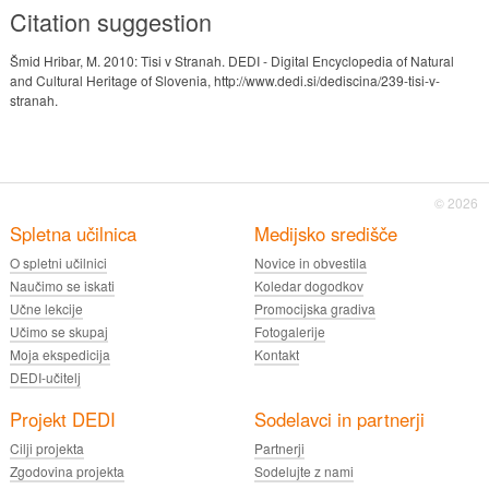
Citation suggestion
Šmid Hribar, M. 2010: Tisi v Stranah. DEDI - Digital Encyclopedia of Natural
and Cultural Heritage of Slovenia, http://www.dedi.si/dediscina/239-tisi-v-
stranah.
© 2026
Spletna učilnica
Medijsko središče
O spletni učilnici
Novice in obvestila
Naučimo se iskati
Koledar dogodkov
Učne lekcije
Promocijska gradiva
Učimo se skupaj
Fotogalerije
Moja ekspedicija
Kontakt
DEDI-učitelj
Projekt DEDI
Sodelavci in partnerji
Cilji projekta
Partnerji
Zgodovina projekta
Sodelujte z nami