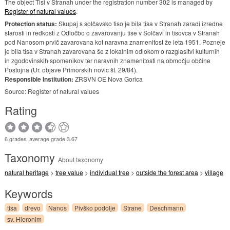
The object Tisi v Stranah under the registration number 302 is managed by
Register of natural values
.
Protection status:
Skupaj s solčavsko tiso je bila tisa v Stranah zaradi izredne
starosti in redkosti z Odločbo o zavarovanju tise v Solčavi in tisovca v Stranah
pod Nanosom prvič zavarovana kot naravna znamenitost že leta 1951. Pozneje
je bila tisa v Stranah zavarovana še z lokalnim odlokom o razglasitvi kulturnih
in zgodovinskih spomenikov ter naravnih znamenitosti na območju občine
Postojna (Ur. objave Primorskih novic št. 29/84).
Responsible Institution:
ZRSVN OE Nova Gorica
Source: Register of natural values
Rating
6 grades, average grade 3.67
Taxonomy
About taxonomy
natural heritage
>
tree value
>
individual tree
>
outside the forest area
>
village
Keywords
tisa
drevo
Nanos
Pivško podolje
Strane
Deschmann
sv. Hieronim