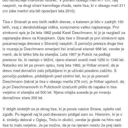
nasproti, na drugi strani kamnitega vhoda, raste tisa, ki v obsegu meri 211
cm (obe meritvi sta bili opravljeni leta 2010).
Tisa v Stranah je eno tistih redkih dreves, o katerem je bilo v zadnjih 150
letih, vsaj z dendrološkega vidika, sorazmerno veliko napisanega. Prvi
strokovni opis je že leta 1862 podal Karel Deschmann, ki jo je razglasil za
najstarejše drevo na Kranjskem. Opis tise v Stranah je prvi strokovni opis
posameznega drevesa v Sloveniji nasploh. S pomočjo prereza druge tise
iz muzeja je Deschmann omenjeni tisi izračunal starost 958 let, vendar je
menil, da bi lahko bila še starejša. Leta 1907 je Putick na podlagi
prerezov tis, ki rastejo v bližini, njeno starost ocenil med 1250 in 1340 let.
Natanko sto let po prvem opisu, torej leta 1962, je Hribar omenil, da je
drevo med domačini zelo priljubljeno in je uživalo posebno zaščito. S
pomočjo podatkov, pridobljenih pred stotimi leti, ko jo je premeril
Deschmann (takrat je tisa v obsegu merila 276 cm), je Hribar ugotovil, da
je pri Deschmannovih in Putickovih izračunih prišlo do napake in tisa
verjetno ni starejša od 500 let. Njena mlajša soseda je po mnenju
domačinov stara 300 let.
V dolgih stoletjih se je okrog tise, ki je ponos vasice Strane, spletlo več
zgodb. Po legendi naj bi pod drevesom pridigal sam sv. Hieronim, ki je v
4. stoletju deloval v Ogleju, Trstu in okolici, vendar je glede na hitro rast
tise to malo verjetno. Je pa možno, da je na njenem mestu že prej raslo