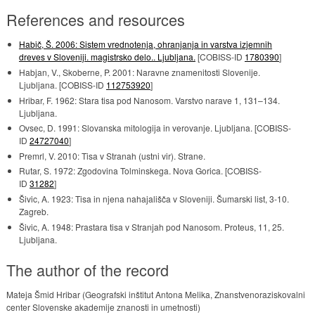
References and resources
Habič, Š. 2006: Sistem vrednotenja, ohranjanja in varstva izjemnih
dreves v Sloveniji. magistrsko delo.. Ljubljana.
[COBISS-ID
1780390
]
Habjan, V., Skoberne, P. 2001: Naravne znamenitosti Slovenije.
Ljubljana. [COBISS-ID
112753920
]
Hribar, F. 1962: Stara tisa pod Nanosom. Varstvo narave 1, 131–134.
Ljubljana.
Ovsec, D. 1991: Slovanska mitologija in verovanje. Ljubljana. [COBISS-
ID
24727040
]
Premrl, V. 2010: Tisa v Stranah (ustni vir). Strane.
Rutar, S. 1972: Zgodovina Tolminskega. Nova Gorica. [COBISS-
ID
31282
]
Šivic, A. 1923: Tisa in njena nahajališča v Sloveniji. Šumarski list, 3-10.
Zagreb.
Šivic, A. 1948: Prastara tisa v Stranjah pod Nanosom. Proteus, 11, 25.
Ljubljana.
The author of the record
Mateja Šmid Hribar (Geografski inštitut Antona Melika, Znanstvenoraziskovalni
center Slovenske akademije znanosti in umetnosti)