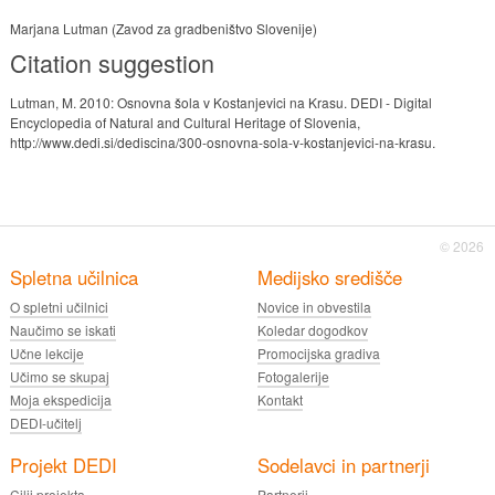
Marjana Lutman (Zavod za gradbeništvo Slovenije)
Citation suggestion
Lutman, M. 2010: Osnovna šola v Kostanjevici na Krasu. DEDI - Digital
Encyclopedia of Natural and Cultural Heritage of Slovenia,
http://www.dedi.si/dediscina/300-osnovna-sola-v-kostanjevici-na-krasu.
© 2026
Spletna učilnica
Medijsko središče
O spletni učilnici
Novice in obvestila
Naučimo se iskati
Koledar dogodkov
Učne lekcije
Promocijska gradiva
Učimo se skupaj
Fotogalerije
Moja ekspedicija
Kontakt
DEDI-učitelj
Projekt DEDI
Sodelavci in partnerji
Cilji projekta
Partnerji