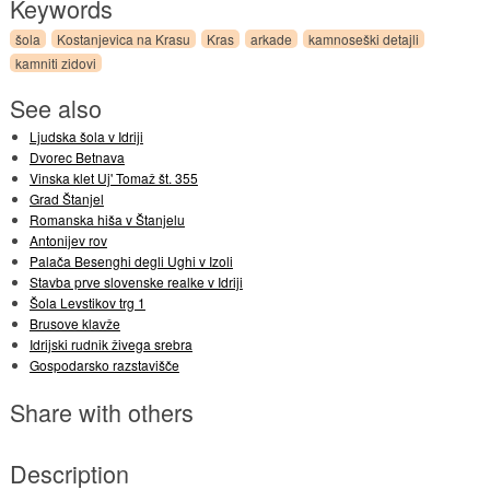
Keywords
šola
Kostanjevica na Krasu
Kras
arkade
kamnoseški detajli
kamniti zidovi
See also
Ljudska šola v Idriji
Dvorec Betnava
Vinska klet Uj' Tomaž št. 355
Grad Štanjel
Romanska hiša v Štanjelu
Antonijev rov
Palača Besenghi degli Ughi v Izoli
Stavba prve slovenske realke v Idriji
Šola Levstikov trg 1
Brusove klavže
Idrijski rudnik živega srebra
Gospodarsko razstavišče
Share with others
Description