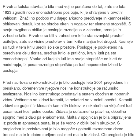
Prvotna šolska stavba je bila med vojno porušena do tal, zato so leta
1923 zgradili novo enonadstropno poslopje, ki je ohranjeno v prvotni
velikosti. Značilno podobo mu dajejo arkadno preddverje in kamnoseško
oblikovani detajli, kot so obrobe oken in vogalov ter elementi stopnišč. S
svojo razgibano obliko je poslopje razdeljeno v zahodno, srednje in
vzhodno krilo. Prvotno so bili v zahodnem krilu stanovanjski prostori
učiteljev, zato so višine prostorov v tem krilu manjše kot drugod. Kasneje
so tudi v tem krilu uredili šolske prostore. Poslopje je podkleteno na
osrednjem delu tlorisa, srednje krilo je pritlično, krajni krili pa sta
enonadstropni. Vsako od krajnih kril ima svoje stopnišče od kleti do
nadstropja, iz posameznetga stopnišča pa tudi neposreden izhod iz
poslopja.
Pred načrtovano rekonstrukcijo je bilo poslopje leta 2001 pregledano in
preiskano, obremenitve njegove nosilne konstrukcije pa računsko
analizirane. Nosilno konstrukcijo predstavlja sistem obodnih in notranjih
zidov. Večinoma so zidovi kamniti, le nekateri so v celoti opečni. Kamniti
zidovi so grajeni iz klesanih kamnitih blokov, v nekaterih so vključeni tudi
posamezni kosi polne opeke. Zidava je sorazmerno pravilna, debelina
spojnic med zidaki pa enakomerna. Malta v spojnicah je bila pripravljena
iz proda in apnenega testa, ki je še vidno v obliki belih skupkov. S
pregledom in preiskavami je bilo mogoče ugotoviti razmeroma dobro
trdnost malte in dobro sprijemnost med malto in zidaki. Ob pregledu je bilo