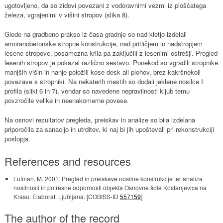
ugotovljeno, da so zidovi povezani z vodoravnimi vezmi iz ploščatega
železa, vgrajenimi v višini stropov (slika 8).
Glede na gradbeno prakso iz časa gradnje so nad kletjo izdelali
armiranobetonske stropne konstrukcije, nad pritličjem in nadstropjem
lesene stropove, posamezna krila pa zaključili z lesenimi ostrešji. Pregled
lesenih stropov je pokazal različno sestavo. Ponekod so vgradili stropnike
manjših višin in nanje položili kose desk ali plohov, brez kakršnekoli
povezave s stropniki. Na nekaterih mestih so dodali jeklene nosilce I
profila (sliki 6 in 7), vendar so navedene nepravilnosti kljub temu
povzročile velike in neenakomerne povese.
Na osnovi rezultatov pregleda, preiskav in analize so bila izdelana
priporočila za sanacijo in utrditev, ki naj bi jih upoštevali pri rekonstrukciji
poslopja.
References and resources
Lutman, M. 2001: Pregled in preiskave nosilne konstrukcije ter analiza
nosilnosti in potresne odpornosti objekta Osnovne šole Kostanjevica na
Krasu. Elaborat. Ljubljana. [COBISS-ID
557159
]
The author of the record