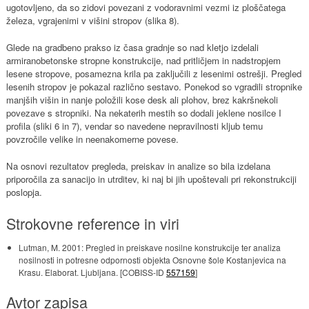
ugotovljeno, da so zidovi povezani z vodoravnimi vezmi iz ploščatega
železa, vgrajenimi v višini stropov (slika 8).
Glede na gradbeno prakso iz časa gradnje so nad kletjo izdelali
armiranobetonske stropne konstrukcije, nad pritličjem in nadstropjem
lesene stropove, posamezna krila pa zaključili z lesenimi ostrešji. Pregled
lesenih stropov je pokazal različno sestavo. Ponekod so vgradili stropnike
manjših višin in nanje položili kose desk ali plohov, brez kakršnekoli
povezave s stropniki. Na nekaterih mestih so dodali jeklene nosilce I
profila (sliki 6 in 7), vendar so navedene nepravilnosti kljub temu
povzročile velike in neenakomerne povese.
Na osnovi rezultatov pregleda, preiskav in analize so bila izdelana
priporočila za sanacijo in utrditev, ki naj bi jih upoštevali pri rekonstrukciji
poslopja.
Strokovne reference in viri
Lutman, M. 2001: Pregled in preiskave nosilne konstrukcije ter analiza
nosilnosti in potresne odpornosti objekta Osnovne šole Kostanjevica na
Krasu. Elaborat. Ljubljana. [COBISS-ID
557159
]
Avtor zapisa