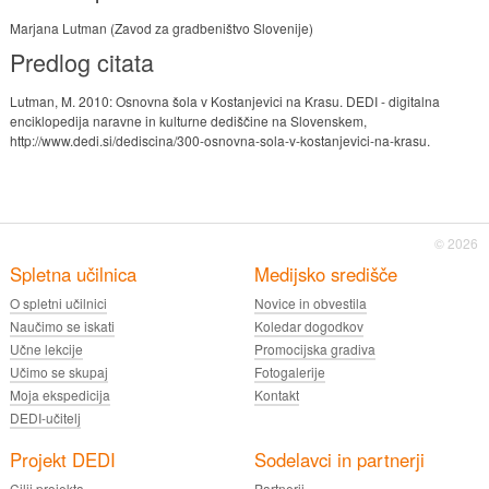
Marjana Lutman (Zavod za gradbeništvo Slovenije)
Predlog citata
Lutman, M. 2010: Osnovna šola v Kostanjevici na Krasu. DEDI - digitalna
enciklopedija naravne in kulturne dediščine na Slovenskem,
http://www.dedi.si/dediscina/300-osnovna-sola-v-kostanjevici-na-krasu.
© 2026
Spletna učilnica
Medijsko središče
O spletni učilnici
Novice in obvestila
Naučimo se iskati
Koledar dogodkov
Učne lekcije
Promocijska gradiva
Učimo se skupaj
Fotogalerije
Moja ekspedicija
Kontakt
DEDI-učitelj
Projekt DEDI
Sodelavci in partnerji
Cilji projekta
Partnerji