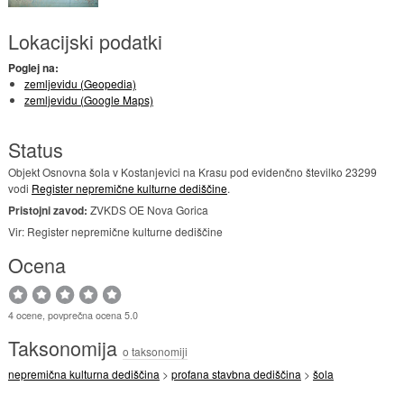
Lokacijski podatki
Poglej na:
zemljevidu (Geopedia)
zemljevidu (Google Maps)
Status
Objekt Osnovna šola v Kostanjevici na Krasu pod evidenčno številko 23299
vodi
Register nepremične kulturne dediščine
.
Pristojni zavod:
ZVKDS OE Nova Gorica
Vir: Register nepremične kulturne dediščine
Ocena
4 ocene, povprečna ocena 5.0
Taksonomija
o taksonomiji
nepremična kulturna dediščina
>
profana stavbna dediščina
>
šola