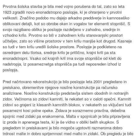
Prvotna šolska stavba je bila med vojno porušena do tal, zato so leta
1923 zgradili novo enonadstropno poslopje, ki je ohranjeno v prvotni
velikosti. Značilno podobo mu dajejo arkadno preddverje in kamnoseško
oblikovani detajli, kot so obrobe oken in vogalov ter elementi stopnišč. S
svojo razgibano obliko je poslopje razdeljeno v zahodno, srednje in
vzhodno krilo. Prvotno so bili v zahodnem krilu stanovanjski prostori
učiteljev, zato so višine prostorov v tem krilu manjše kot drugod. Kasneje
so tudi v tem krilu uredili šolske prostore. Poslopje je podkleteno na
osrednjem delu tlorisa, srednje krilo je pritlično, krajni krili pa sta
enonadstropni. Vsako od krajnih kril ima svoje stopnišče od kleti do
nadstropja, iz posameznetga stopnišča pa tudi neposreden izhod iz
poslopja.
Pred načrtovano rekonstrukcijo je bilo poslopje leta 2001 pregledano in
preiskano, obremenitve njegove nosilne konstrukcije pa računsko
analizirane. Nosilno konstrukcijo predstavlja sistem obodnih in notranjih
zidov. Večinoma so zidovi kamniti, le nekateri so v celoti opečni. Kamniti
zidovi so grajeni iz klesanih kamnitih blokov, v nekaterih so vključeni tudi
posamezni kosi polne opeke. Zidava je sorazmerno pravilna, debelina
spojnic med zidaki pa enakomerna. Malta v spojnicah je bila pripravljena
iz proda in apnenega testa, ki je še vidno v obliki belih skupkov. S
pregledom in preiskavami je bilo mogoče ugotoviti razmeroma dobro
trdnost malte in dobro sprijemnost med malto in zidaki. Ob pregledu je bilo