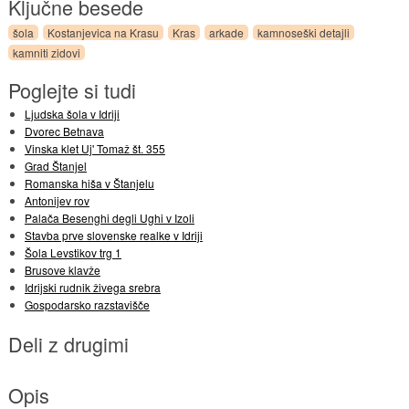
Ključne besede
šola
Kostanjevica na Krasu
Kras
arkade
kamnoseški detajli
kamniti zidovi
Poglejte si tudi
Ljudska šola v Idriji
Dvorec Betnava
Vinska klet Uj' Tomaž št. 355
Grad Štanjel
Romanska hiša v Štanjelu
Antonijev rov
Palača Besenghi degli Ughi v Izoli
Stavba prve slovenske realke v Idriji
Šola Levstikov trg 1
Brusove klavže
Idrijski rudnik živega srebra
Gospodarsko razstavišče
Deli z drugimi
Opis