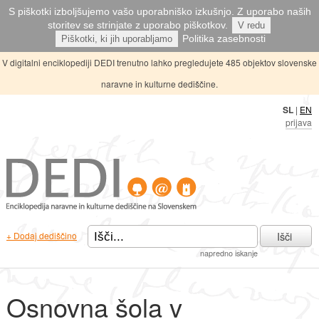
S piškotki izboljšujemo vašo uporabniško izkušnjo. Z uporabo naših
storitev se strinjate z uporabo piškotkov.
V redu
Politika zasebnosti
Piškotki, ki jih uporabljamo
V digitalni enciklopediji DEDI trenutno lahko pregledujete 485 objektov slovenske
naravne in kulturne dediščine.
SL
|
EN
prijava
Išči
+ Dodaj dediščino
napredno iskanje
Osnovna šola v