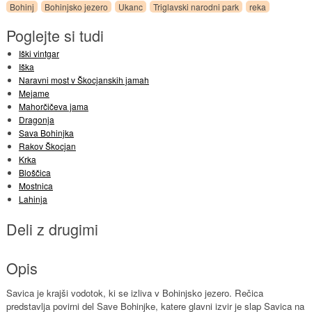
Bohinj
Bohinjsko jezero
Ukanc
Triglavski narodni park
reka
Poglejte si tudi
Iški vintgar
Iška
Naravni most v Škocjanskih jamah
Mejame
Mahorčičeva jama
Dragonja
Sava Bohinjka
Rakov Škocjan
Krka
Bloščica
Mostnica
Lahinja
Deli z drugimi
Opis
Savica je krajši vodotok, ki se izliva v Bohinjsko jezero. Rečica
predstavlja povirni del Save Bohinjke, katere glavni izvir je slap Savica na