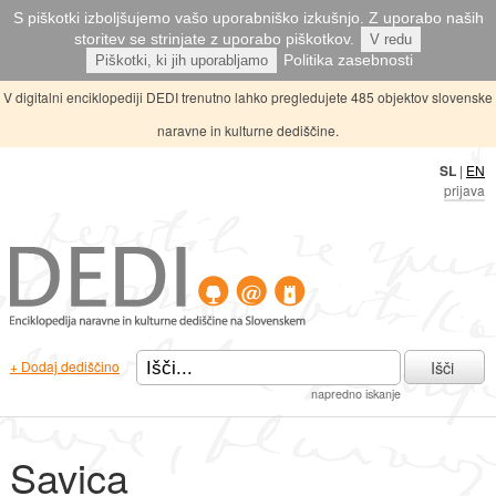
S piškotki izboljšujemo vašo uporabniško izkušnjo. Z uporabo naših
storitev se strinjate z uporabo piškotkov.
V redu
Politika zasebnosti
Piškotki, ki jih uporabljamo
V digitalni enciklopediji DEDI trenutno lahko pregledujete 485 objektov slovenske
naravne in kulturne dediščine.
SL
|
EN
prijava
Išči
+ Dodaj dediščino
napredno iskanje
Savica