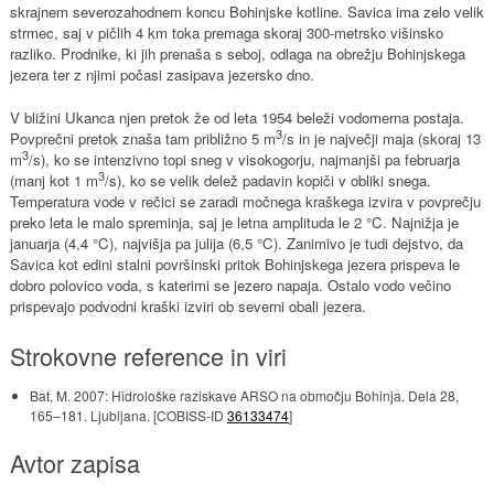
skrajnem severozahodnem koncu Bohinjske kotline. Savica ima zelo velik
strmec, saj v pičlih 4 km toka premaga skoraj 300-metrsko višinsko
razliko. Prodnike, ki jih prenaša s seboj, odlaga na obrežju Bohinjskega
jezera ter z njimi počasi zasipava jezersko dno.
V bližini Ukanca njen pretok že od leta 1954 beleži vodomerna postaja.
3
Povprečni pretok znaša tam približno 5 m
/s in je največji maja (skoraj 13
3
m
/s), ko se intenzivno topi sneg v visokogorju, najmanjši pa februarja
3
(manj kot 1 m
/s), ko se velik delež padavin kopiči v obliki snega.
Temperatura vode v rečici se zaradi močnega kraškega izvira v povprečju
preko leta le malo spreminja, saj je letna amplituda le 2 °C. Najnižja je
januarja (4,4 °C), najvišja pa julija (6,5 °C). Zanimivo je tudi dejstvo, da
Savica kot edini stalni površinski pritok Bohinjskega jezera prispeva le
dobro polovico voda, s katerimi se jezero napaja. Ostalo vodo večino
prispevajo podvodni kraški izviri ob severni obali jezera.
Strokovne reference in viri
Bat, M. 2007: Hidrološke raziskave ARSO na območju Bohinja. Dela 28,
165–181. Ljubljana. [COBISS-ID
36133474
]
Avtor zapisa