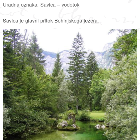
Uradna oznaka: Savica – vodotok
Savica je glavni pritok Bohinjskega jezera.