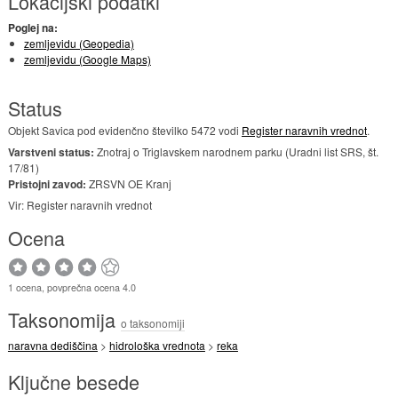
Lokacijski podatki
Poglej na:
zemljevidu (Geopedia)
zemljevidu (Google Maps)
Status
Objekt Savica pod evidenčno številko 5472 vodi
Register naravnih vrednot
.
Varstveni status:
Znotraj o Triglavskem narodnem parku (Uradni list SRS, št.
17/81)
Pristojni zavod:
ZRSVN OE Kranj
Vir: Register naravnih vrednot
Ocena
1 ocena, povprečna ocena 4.0
Taksonomija
o taksonomiji
naravna dediščina
>
hidrološka vrednota
>
reka
Ključne besede