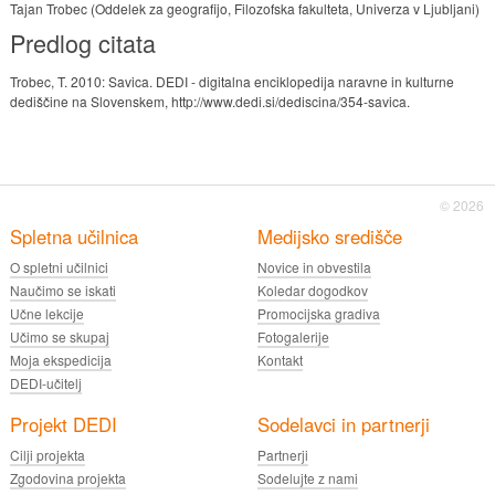
Tajan Trobec (Oddelek za geografijo, Filozofska fakulteta, Univerza v Ljubljani)
Predlog citata
Trobec, T. 2010: Savica. DEDI - digitalna enciklopedija naravne in kulturne
dediščine na Slovenskem, http://www.dedi.si/dediscina/354-savica.
© 2026
Spletna učilnica
Medijsko središče
O spletni učilnici
Novice in obvestila
Naučimo se iskati
Koledar dogodkov
Učne lekcije
Promocijska gradiva
Učimo se skupaj
Fotogalerije
Moja ekspedicija
Kontakt
DEDI-učitelj
Projekt DEDI
Sodelavci in partnerji
Cilji projekta
Partnerji
Zgodovina projekta
Sodelujte z nami