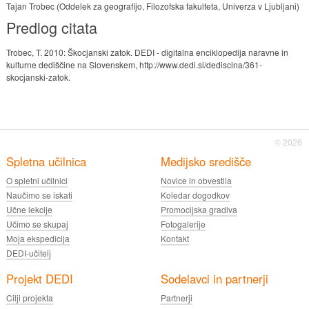
Tajan Trobec (Oddelek za geografijo, Filozofska fakulteta, Univerza v Ljubljani)
Predlog citata
Trobec, T. 2010: Škocjanski zatok. DEDI - digitalna enciklopedija naravne in
kulturne dediščine na Slovenskem, http://www.dedi.si/dediscina/361-
skocjanski-zatok.
© 2026
Spletna učilnica
Medijsko središče
O spletni učilnici
Novice in obvestila
Naučimo se iskati
Koledar dogodkov
Učne lekcije
Promocijska gradiva
Učimo se skupaj
Fotogalerije
Moja ekspedicija
Kontakt
DEDI-učitelj
Projekt DEDI
Sodelavci in partnerji
Cilji projekta
Partnerji