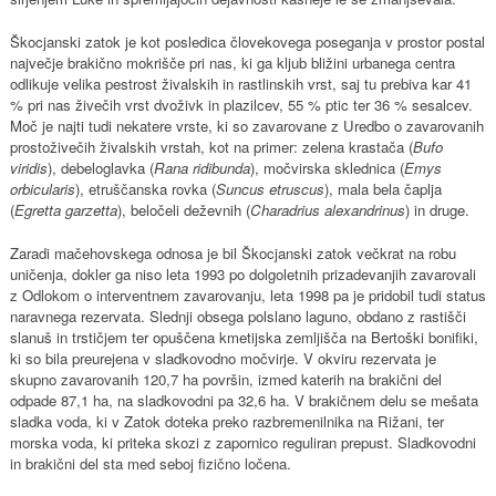
Škocjanski zatok je kot posledica človekovega poseganja v prostor postal
največje brakično mokrišče pri nas, ki ga kljub bližini urbanega centra
odlikuje velika pestrost živalskih in rastlinskih vrst, saj tu prebiva kar 41
% pri nas živečih vrst dvoživk in plazilcev, 55 % ptic ter 36 % sesalcev.
Moč je najti tudi nekatere vrste, ki so zavarovane z Uredbo o zavarovanih
prostoživečih živalskih vrstah, kot na primer: zelena krastača (
Bufo
viridis
), debeloglavka (
Rana ridibunda
), močvirska sklednica (
Emys
orbicularis
), etruščanska rovka (
Suncus etruscus
), mala bela čaplja
(
Egretta garzetta
), beločeli deževnih (
Charadrius alexandrinus
) in druge.
Zaradi mačehovskega odnosa je bil Škocjanski zatok večkrat na robu
uničenja, dokler ga niso leta 1993 po dolgoletnih prizadevanjih zavarovali
z Odlokom o interventnem zavarovanju, leta 1998 pa je pridobil tudi status
naravnega rezervata. Slednji obsega polslano laguno, obdano z rastišči
slanuš in trstičjem ter opuščena kmetijska zemljišča na Bertoški bonifiki,
ki so bila preurejena v sladkovodno močvirje. V okviru rezervata je
skupno zavarovanih 120,7 ha površin, izmed katerih na brakični del
odpade 87,1 ha, na sladkovodni pa 32,6 ha. V brakičnem delu se mešata
sladka voda, ki v Zatok doteka preko razbremenilnika na Rižani, ter
morska voda, ki priteka skozi z zapornico reguliran prepust. Sladkovodni
in brakični del sta med seboj fizično ločena.