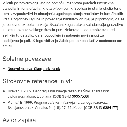
V letih po zavarovanju sta na območju rezervata potekali intenzivna
sanacija in renaturacija, ki sta pripomogli k izboljšanju stanja okolja ter s
tem k vzpostavitvi in ohranjanju ugodnega stanja habitatov in tam živečih
vrst. Poglobitev lagune in povečanje habitatov ob njej je pripomoglo, da se
je ponovno okrepila funkcija Škocjanskega zatoka kot območja gnezditve
in prezimovanja velikega števila ptic. Nekatere ptice selivke se med
selitvijo tu ustavijo, da si odpočijejo in naberejo novih moči za
nadaljevanje poti. S tega vidika je Zatok pomemben tudi v mednarodnem
smislu.
Spletne povezave
Naravni rezervat Škocjanski zatok
Strokovne reference in viri
Učakar, T. 2009: Geografija naravnega rezervata Škocjanski zatok.
diplomska naloga. Ljubljana. [COBISS-ID
39357538
]
Vidmar, B. 1999: Program varstva in razvoja naravnega rezervata
Škocjanski zatok. Annales 9-1(15), 27–35. Koper. [COBISS-ID
6384177
]
Avtor zapisa