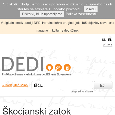
S piškotki izboljšujemo vašo uporabniško izkušnjo. Z uporabo naših
storitev se strinjate z uporabo piškotkov.
V redu
Politika zasebnosti
Piškotki, ki jih uporabljamo
V digitalni enciklopediji DEDI trenutno lahko pregledujete 485 objektov slovenske
naravne in kulturne dediščine.
SL
|
EN
prijava
Išči
+ Dodaj dediščino
napredno iskanje
Škocjanski zatok