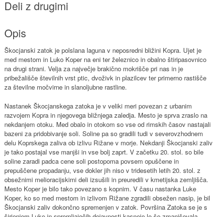
Deli z drugimi
Opis
Škocjanski zatok je polslana laguna v neposredni bližini Kopra. Ujet je
med mestom in Luko Koper na eni ter železnico in obalno štiripasovnico
na drugi strani. Velja za največje brakično mokrišče pri nas in je
pribežališče številnih vrst ptic, dvoživk in plazilcev ter primerno rastišče
za številne močvirne in slanoljubne rastline.
Nastanek Škocjanskega zatoka je v veliki meri povezan z urbanim
razvojem Kopra in njegovega bližnjega zaledja. Mesto je sprva zraslo na
nekdanjem otoku. Med obalo in otokom so vse od rimskih časov nastajali
bazeni za pridobivanje soli. Soline pa so gradili tudi v severovzhodnem
delu Koprskega zaliva ob izlivu Rižane v morje. Nekdanji Škocjanski zaliv
je tako postajal vse manjši in vse bolj zaprt. V začetku 20. stol. so bile
soline zaradi padca cene soli postopoma povsem opuščene in
prepuščene propadanju, vse dokler jih niso v tridesetih letih 20. stol. z
obsežnimi melioracijskimi deli izsušili in preuredili v kmetijska zemljišča.
Mesto Koper je bilo tako povezano s kopnim. V času nastanka Luke
Koper, ko so med mestom in izlivom Rižane zgradili obsežen nasip, je bil
Škocjanski zaliv dokončno spremenjen v zatok. Površina Zatoka se je s
širjenjem Luke in spremljajočih dejavnosti kasneje le še zmanjševala.