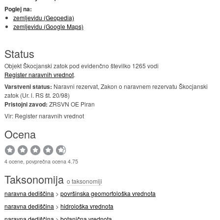
Poglej na:
zemljevidu (Geopedia)
zemljevidu (Google Maps)
Status
Objekt Škocjanski zatok pod evidenčno številko 1265 vodi
Register naravnih vrednot
.
Varstveni status:
Naravni rezervat, Zakon o naravnem rezervatu Škocjanski
zatok (Ur. l. RS št. 20/98)
Pristojni zavod:
ZRSVN OE Piran
Vir: Register naravnih vrednot
Ocena
4 ocene, povprečna ocena 4.75
Taksonomija
o taksonomiji
naravna dediščina
>
površinska geomorfološka vrednota
naravna dediščina
>
hidrološka vrednota
naravna dediščina
>
botanična vrednota