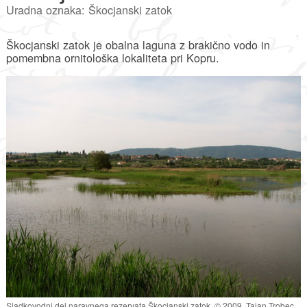
Uradna oznaka: Škocjanski zatok
Škocjanski zatok je obalna laguna z brakično vodo in
pomembna ornitološka lokaliteta pri Kopru.
Sladkovodni del naravnega rezervata Škocjanski zatok. © 2009, Tajan Trobec,