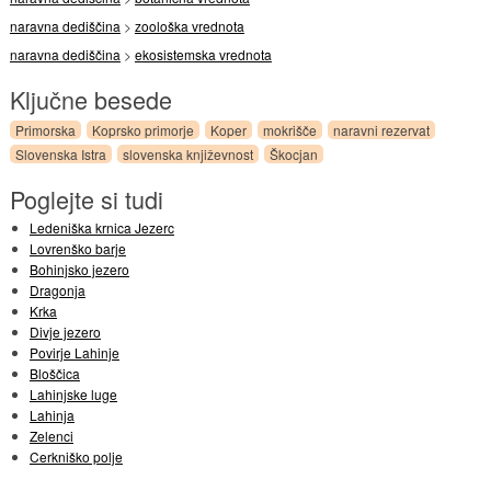
naravna dediščina
>
zoološka vrednota
naravna dediščina
>
ekosistemska vrednota
Ključne besede
Primorska
Koprsko primorje
Koper
mokrišče
naravni rezervat
Slovenska Istra
slovenska književnost
Škocjan
Poglejte si tudi
Ledeniška krnica Jezerc
Lovrenško barje
Bohinjsko jezero
Dragonja
Krka
Divje jezero
Povirje Lahinje
Bloščica
Lahinjske luge
Lahinja
Zelenci
Cerkniško polje