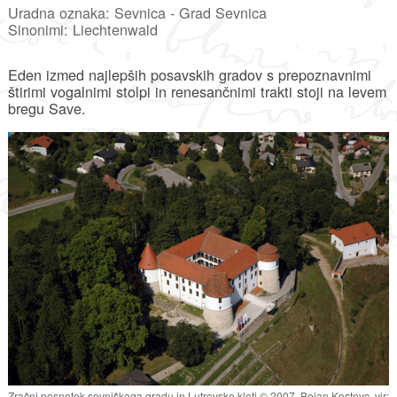
Uradna oznaka: Sevnica - Grad Sevnica
Sinonimi: Liechtenwald
Eden izmed najlepših posavskih gradov s prepoznavnimi
štirimi vogalnimi stolpi in renesančnimi trakti stoji na levem
bregu Save.
Zračni posnetek sevniškega gradu in Lutrovske kleti © 2007, Bojan Kostevc, vir: