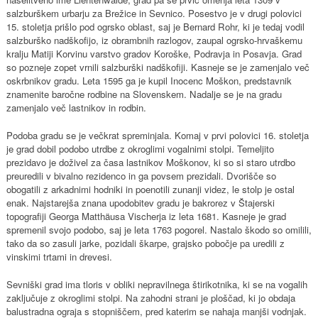
salzburškem urbarju za Brežice in Sevnico. Posestvo je v drugi polovici
15. stoletja prišlo pod ogrsko oblast, saj je Bernard Rohr, ki je tedaj vodil
salzburško nadškofijo, iz obrambnih razlogov, zaupal ogrsko-hrvaškemu
kralju Matiji Korvinu varstvo gradov Koroške, Podravja in Posavja. Grad
so pozneje zopet vrnili salzburški nadškofiji. Kasneje se je zamenjalo več
oskrbnikov gradu. Leta 1595 ga je kupil Inocenc Moškon, predstavnik
znamenite baročne rodbine na Slovenskem. Nadalje se je na gradu
zamenjalo več lastnikov in rodbin.
Podoba gradu se je večkrat spreminjala. Komaj v prvi polovici 16. stoletja
je grad dobil podobo utrdbe z okroglimi vogalnimi stolpi. Temeljito
prezidavo je doživel za časa lastnikov Moškonov, ki so si staro utrdbo
preuredili v bivalno rezidenco in ga povsem prezidali. Dvorišče so
obogatili z arkadnimi hodniki in poenotili zunanji videz, le stolp je ostal
enak. Najstarejša znana upodobitev gradu je bakrorez v Štajerski
topografiji Georga Matthäusa Vischerja iz leta 1681. Kasneje je grad
spremenil svojo podobo, saj je leta 1763 pogorel. Nastalo škodo so omilili,
tako da so zasuli jarke, pozidali škarpe, grajsko pobočje pa uredili z
vinskimi trtami in drevesi.
Sevniški grad ima tloris v obliki nepravilnega štirikotnika, ki se na vogalih
zaključuje z okroglimi stolpi. Na zahodni strani je ploščad, ki jo obdaja
balustradna ograja s stopniščem, pred katerim se nahaja manjši vodnjak.