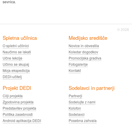
sevnica.
© 2026
Spletna učilnica
Medijsko središče
O spletni učilnici
Novice in obvestila
Naučimo se iskati
Koledar dogodkov
Učne lekcije
Promocijska gradiva
Učimo se skupaj
Fotogalerije
Moja ekspedicija
Kontakt
DEDI-učitelj
Projekt DEDI
Sodelavci in partnerji
Cilji projekta
Partnerji
Zgodovina projekta
Sodelujte z nami
Predstavitev projekta
Kolofon
Politika zasebnosti
Sodelavci
Android aplikacija DEDI
Posebna zahvala