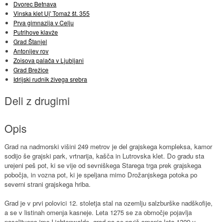
Dvorec Betnava
Vinska klet Uj' Tomaž št. 355
Prva gimnazija v Celju
Putrihove klavže
Grad Štanjel
Antonijev rov
Zoisova palača v Ljubljani
Grad Brežice
Idrijski rudnik živega srebra
Deli z drugimi
Opis
Grad na nadmorski višini 249 metrov je del grajskega kompleksa, kamor
sodijo še grajski park, vrtnarija, kašča in Lutrovska klet. Do gradu sta
urejeni peš pot, ki se vije od sevniškega Starega trga prek grajskega
pobočja, in vozna pot, ki je speljana mimo Drožanjskega potoka po
severni strani grajskega hriba.
Grad je v prvi polovici 12. stoletja stal na ozemlju salzburške nadškofije,
a se v listinah omenja kasneje. Leta 1275 se za območje pojavlja
naselitveno ime Liehtenwalde, grad pa se prvič omenja leta 1309 v