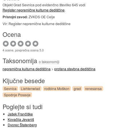
Objekt Grad Sevnica pod evidenčno številko 645 vodi
Register nepremične kulturne dediščine
.
Pristojni zavod:
ZVKDS OE Celje
Vir: Register nepremične kulturne dediščine
Ocena
4 ocene, povprečna ocena 5.0
Taksonomija
o taksonomiji
nepremična kulturna dediščina
>
profana stavbna dediščina
Ključne besede
Sevnica
Liehtenwlad
rodbina Moškon
grad
renesansa
Spodnje Posavje
Poglejte si tudi
Jašek Frančiške
Kovačija Jevaniš
Dvorec Štatenberg