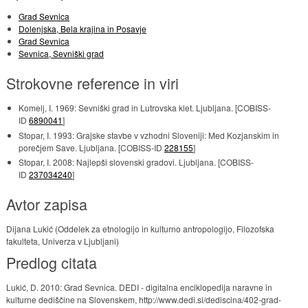
Grad Sevnica
Dolenjska, Bela krajina in Posavje
Grad Sevnica
Sevnica, Sevniški grad
Strokovne reference in viri
Komelj, I. 1969: Sevniški grad in Lutrovska klet. Ljubljana. [COBISS-
ID
6890041
]
Stopar, I. 1993: Grajske stavbe v vzhodni Sloveniji: Med Kozjanskim in
porečjem Save. Ljubljana. [COBISS-ID
228155
]
Stopar, I. 2008: Najlepši slovenski gradovi. Ljubljana. [COBISS-
ID
237034240
]
Avtor zapisa
Dijana Lukić (Oddelek za etnologijo in kulturno antropologijo, Filozofska
fakulteta, Univerza v Ljubljani)
Predlog citata
Lukić, D. 2010: Grad Sevnica. DEDI - digitalna enciklopedija naravne in
kulturne dediščine na Slovenskem, http://www.dedi.si/dediscina/402-grad-