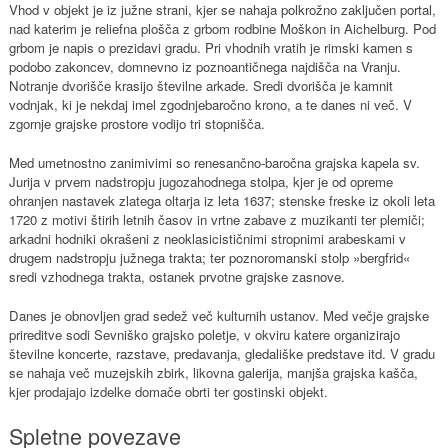
Vhod v objekt je iz južne strani, kjer se nahaja polkrožno zaključen portal,
nad katerim je reliefna plošča z grbom rodbine Moškon in Aichelburg. Pod
grbom je napis o prezidavi gradu. Pri vhodnih vratih je rimski kamen s
podobo zakoncev, domnevno iz poznoantičnega najdišča na Vranju.
Notranje dvorišče krasijo številne arkade. Sredi dvorišča je kamnit
vodnjak, ki je nekdaj imel zgodnjebaročno krono, a te danes ni več. V
zgornje grajske prostore vodijo tri stopnišča.
Med umetnostno zanimivimi so renesančno-baročna grajska kapela sv.
Jurija v prvem nadstropju jugozahodnega stolpa, kjer je od opreme
ohranjen nastavek zlatega oltarja iz leta 1637; stenske freske iz okoli leta
1720 z motivi štirih letnih časov in vrtne zabave z muzikanti ter plemiči;
arkadni hodniki okrašeni z neoklasicističnimi stropnimi arabeskami v
drugem nadstropju južnega trakta; ter poznoromanski stolp »bergfrid«
sredi vzhodnega trakta, ostanek prvotne grajske zasnove.
Danes je obnovljen grad sedež več kulturnih ustanov. Med večje grajske
prireditve sodi Sevniško grajsko poletje, v okviru katere organizirajo
številne koncerte, razstave, predavanja, gledališke predstave itd. V gradu
se nahaja več muzejskih zbirk, likovna galerija, manjša grajska kašča,
kjer prodajajo izdelke domače obrti ter gostinski objekt.
Spletne povezave