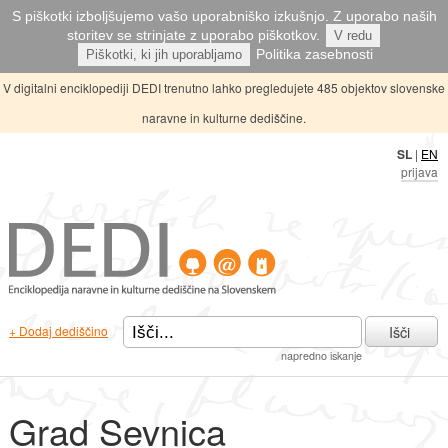
S piškotki izboljšujemo vašo uporabniško izkušnjo. Z uporabo naših
storitev se strinjate z uporabo piškotkov.
V redu
Politika zasebnosti
Piškotki, ki jih uporabljamo
V digitalni enciklopediji DEDI trenutno lahko pregledujete 485 objektov slovenske
naravne in kulturne dediščine.
SL
|
EN
prijava
Išči
+ Dodaj dediščino
napredno iskanje
Grad Sevnica