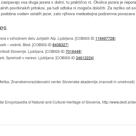
zasipavajo vsa druga jezera v dolini, tu praktično ni. Okolica jezera je nepora
talnih površinskih pritokov, pa tudi odtoka ni mogoče določiti. Za razliko od 
o podobna vodam ostalih jezer, zato njihova medsebojna podzemna povezava n
ces
ezera v vzhodnem delu Julijskih Alp. Ljubljana. [COBISS-ID
119497728
]
i park – vodnik. Bled. [COBISS-ID
8408327
]
itosti Slovenije. Ljubljana. [COBISS-ID
7016448
]
park. Sprehodi v naravo. Ljubljana. [COBISS-ID
34612224
]
 Melika, Znanstvenoraziskovalni center Slovenske akademije znanosti in umetnosti)
ital Encyclopedia of Natural and Cultural Heritage of Slovenia, http://www.dedi.si/de