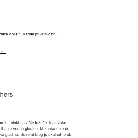
ica v bližini Marofa pri Jurkloštru
ezer
thers
imi bloki najvišje ležeče Triglavsko
nihanje vodne gladine, ki znaša celo do
e gladine. Severni breg je skalnat le ob