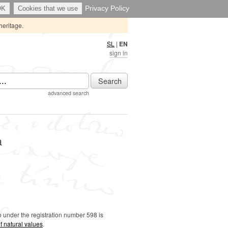
Privacy Policy
OK
Cookies that we use
heritage.
SL
|
EN
sign in
Search
advanced search
a
)
o under the registration number 598 is
f natural values
.