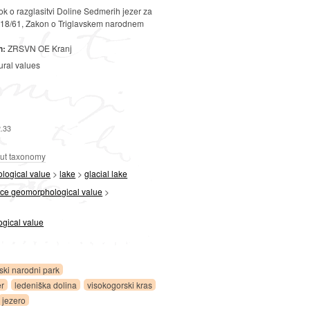
k o razglasitvi Doline Sedmerih jezer za
S 18/61, Zakon o Triglavskem narodnem
n:
ZRSVN OE Kranj
ural values
2.33
ut taxonomy
ological value
>
lake
>
glacial lake
ace geomorphological value
>
ogical value
vski narodni park
er
ledeniška dolina
visokogorski kras
jezero