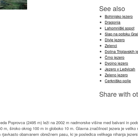
See also
Bohinjsko jezero
Dragonja
Lahomniški sopot
Slap na potoku Gračn
Divje jezero
Zelenci
Dolina Triglavskih j
Črno jezero
Dvojno jezero
Jezero v Ledvicah
Zeleno jezero
Cerkniško polje
Share with o
da Poprovca (2495 m) leži na 2002 m nadmorske višine med balvani in podorn
50 m, široko okrog 100 m in globoko 10 m. Glavna značilnost jezera je veliko 
 rjavkasto obarvanem obrežnem pasu, ki je posledica velikega nihanja jezersk