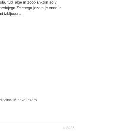
sla, tudi alge in zooplankton so v
sosednjega Zelenega jezera je voda iz
i izključena.
discina/16-rjavo-jezero.
© 2026