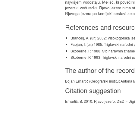
najvišjem vodostaju. Melišč, ki povečini 
jezerski vodi redki. Rjavo jezero nima s
Rjavega jezera po kemijski sestavi zel
References and resour
Brancelj, A. (ur.) 2002: Visokogorska j
Fabjan, I. (ur.) 1985: Triglavski narodn
Skoberne, P. 1988: Sto naravnih znamen
Skoberne, P. 1993: Triglavski narodni 
The author of the record
Bojan Erhartič (Geografski inštitut Antona
Citation suggestion
Erhartič, B. 2010: Rjavo jezero. DEDI - Dig