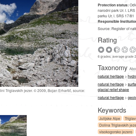
Protection status:
Odlo
narodni park Ur. l. LR
parku Ur. l. SRS 17/81
Responsible Institutio
Source: Register of nat
Rating
6 grades, average grade 
Taxonomy
Abo
natural heritage
>
hydr
natural heritage
>
surf
glacial relief shape
ini Triglavskih jezer. © 2009, Bojan Erhartič, source:
natural heritage
>
geol
Keywords
Julijske Alpe
Trigla
Dolina Triglavskih jez
visokogorsko jezero