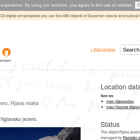
experience. By using our services, you agree to the use of cookies.
EDI digital encyclopedia you can find 485 objects of Slovenian natural and cultural 
+ Add heritage
Location dat
See on:
map (Geopedia)
zero, Rjava mlaka
map (Google Maps
Triglavsko jezero.
Status
The object Rjavo jezer
managed by
Register o