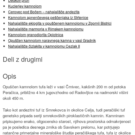
Dedkov pruh
Kuclerjev kamnolom
Cerovec pod Bočem – nahajališče andezita
Kamnolom apnenčevega peščenjaka iz Strtenice
Nahajališče eklogita v opuščenem kamnolomu v Zgornji Bistrici
Nahajališče marmorja v Rimskem kamnolomu
Kamnolom granodiorita Oplotnica
Opuščen kamnolom naravnega kamna v vasi Gradnik
Nahajališče čizlakita v kamnolomu Cezlak II
Deli z drugimi
Opis
Opuščen kamnolom tufa leži v vasi Črnivec, kakšnih 200 m od potoka
Peračica, približno 4 km jugovzhodno od Radovljice na nadmorski višini
okoli 450 m.
Tako kot andezitni tuf iz Smrekovca in okolice Celja, tudi peračiški tuf
genetsko pripada seriji smrekovških piroklastičnih kamnin. Kamninam
pripisujemo enako, oligocensko starost, njihova prostorska odmaknjenost
pa je posledica desnega zmika ob Savskem prelomu, kar potrjujejo
natančne primerjalne mineraloške študije peračiškega tufa, tufa iz okolice