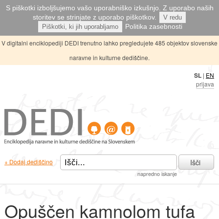
S piškotki izboljšujemo vašo uporabniško izkušnjo. Z uporabo naših
storitev se strinjate z uporabo piškotkov.
V redu
Politika zasebnosti
Piškotki, ki jih uporabljamo
V digitalni enciklopediji DEDI trenutno lahko pregledujete 485 objektov slovenske
naravne in kulturne dediščine.
SL
|
EN
prijava
Išči
+ Dodaj dediščino
napredno iskanje
Opuščen kamnolom tufa