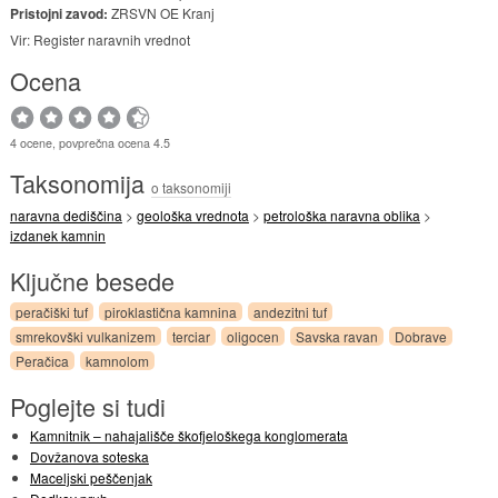
Pristojni zavod:
ZRSVN OE Kranj
Vir: Register naravnih vrednot
Ocena
4 ocene, povprečna ocena 4.5
Taksonomija
o taksonomiji
naravna dediščina
>
geološka vrednota
>
petrološka naravna oblika
>
izdanek kamnin
Ključne besede
peračiški tuf
piroklastična kamnina
andezitni tuf
smrekovški vulkanizem
terciar
oligocen
Savska ravan
Dobrave
Peračica
kamnolom
Poglejte si tudi
Kamnitnik – nahajališče škofjeloškega konglomerata
Dovžanova soteska
Maceljski peščenjak