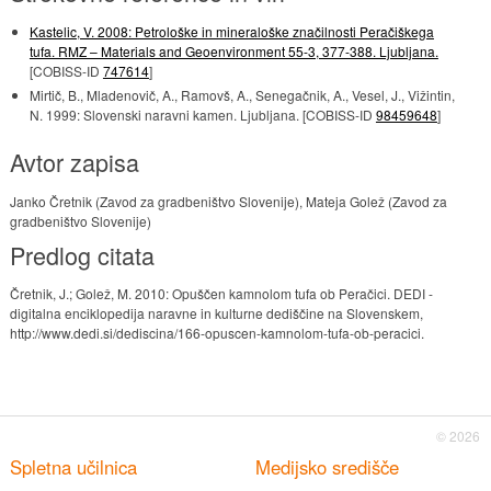
Kastelic, V. 2008: Petrološke in mineraloške značilnosti Peračiškega
tufa. RMZ – Materials and Geoenvironment 55-3, 377-388. Ljubljana.
[COBISS-ID
747614
]
Mirtič, B., Mladenovič, A., Ramovš, A., Senegačnik, A., Vesel, J., Vižintin,
N. 1999: Slovenski naravni kamen. Ljubljana. [COBISS-ID
98459648
]
Avtor zapisa
Janko Čretnik (Zavod za gradbeništvo Slovenije), Mateja Golež (Zavod za
gradbeništvo Slovenije)
Predlog citata
Čretnik, J.; Golež, M. 2010: Opuščen kamnolom tufa ob Peračici. DEDI -
digitalna enciklopedija naravne in kulturne dediščine na Slovenskem,
http://www.dedi.si/dediscina/166-opuscen-kamnolom-tufa-ob-peracici.
© 2026
Spletna učilnica
Medijsko središče