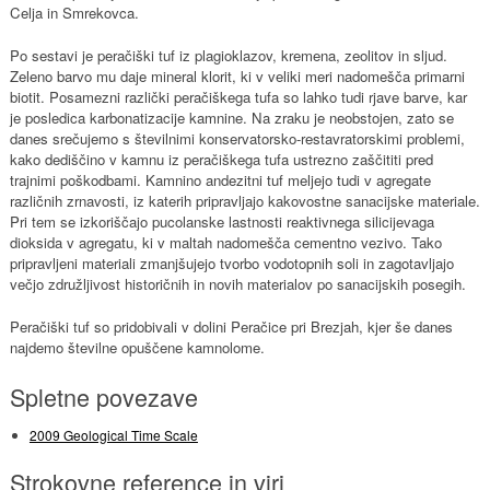
Celja in Smrekovca.
Po sestavi je peračiški tuf iz plagioklazov, kremena, zeolitov in sljud.
Zeleno barvo mu daje mineral klorit, ki v veliki meri nadomešča primarni
biotit. Posamezni različki peračiškega tufa so lahko tudi rjave barve, kar
je posledica karbonatizacije kamnine. Na zraku je neobstojen, zato se
danes srečujemo s številnimi konservatorsko-restavratorskimi problemi,
kako dediščino v kamnu iz peračiškega tufa ustrezno zaščititi pred
trajnimi poškodbami. Kamnino andezitni tuf meljejo tudi v agregate
različnih zrnavosti, iz katerih pripravljajo kakovostne sanacijske materiale.
Pri tem se izkoriščajo pucolanske lastnosti reaktivnega silicijevaga
dioksida v agregatu, ki v maltah nadomešča cementno vezivo. Tako
pripravljeni materiali zmanjšujejo tvorbo vodotopnih soli in zagotavljajo
večjo združljivost historičnih in novih materialov po sanacijskih posegih.
Peračiški tuf so pridobivali v dolini Peračice pri Brezjah, kjer še danes
najdemo številne opuščene kamnolome.
Spletne povezave
2009 Geological Time Scale
Strokovne reference in viri