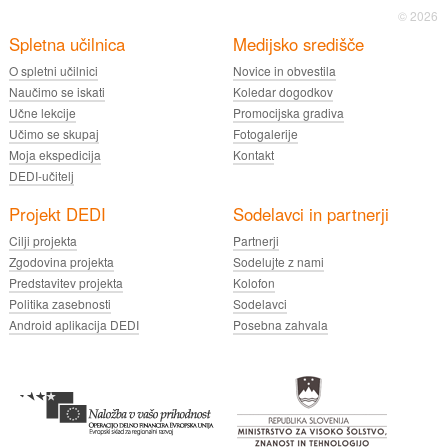
© 2026
Spletna učilnica
Medijsko središče
O spletni učilnici
Novice in obvestila
Naučimo se iskati
Koledar dogodkov
Učne lekcije
Promocijska gradiva
Učimo se skupaj
Fotogalerije
Moja ekspedicija
Kontakt
DEDI-učitelj
Projekt DEDI
Sodelavci in partnerji
Cilji projekta
Partnerji
Zgodovina projekta
Sodelujte z nami
Predstavitev projekta
Kolofon
Politika zasebnosti
Sodelavci
Android aplikacija DEDI
Posebna zahvala