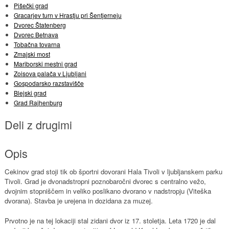
Pišečki grad
Gracarjev turn v Hrastju pri Šentjerneju
Dvorec Štatenberg
Dvorec Betnava
Tobačna tovarna
Zmajski most
Mariborski mestni grad
Zoisova palača v Ljubljani
Gospodarsko razstavišče
Blejski grad
Grad Rajhenburg
Deli z drugimi
Opis
Cekinov grad stoji tik ob športni dovorani Hala Tivoli v ljubljanskem parku
Tivoli. Grad je dvonadstropni poznobaročni dvorec s centralno vežo,
dvojnim stopniščem in veliko poslikano dvorano v nadstropju (Viteška
dvorana). Stavba je urejena in dozidana za muzej.
Prvotno je na tej lokaciji stal zidani dvor iz 17. stoletja. Leta 1720 je dal