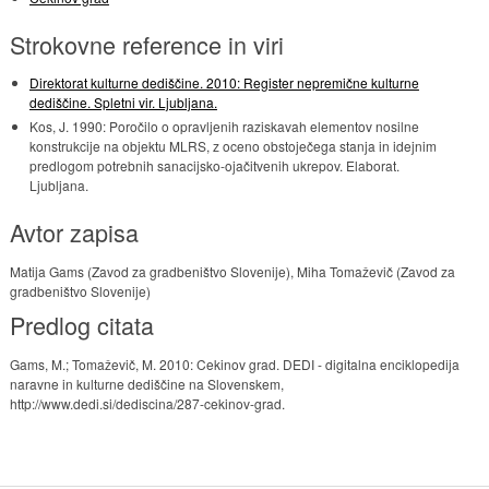
Strokovne reference in viri
Direktorat kulturne dediščine. 2010: Register nepremične kulturne
dediščine. Spletni vir. Ljubljana.
Kos, J. 1990: Poročilo o opravljenih raziskavah elementov nosilne
konstrukcije na objektu MLRS, z oceno obstoječega stanja in idejnim
predlogom potrebnih sanacijsko-ojačitvenih ukrepov. Elaborat.
Ljubljana.
Avtor zapisa
Matija Gams (Zavod za gradbeništvo Slovenije), Miha Tomaževič (Zavod za
gradbeništvo Slovenije)
Predlog citata
Gams, M.; Tomaževič, M. 2010: Cekinov grad. DEDI - digitalna enciklopedija
naravne in kulturne dediščine na Slovenskem,
http://www.dedi.si/dediscina/287-cekinov-grad.