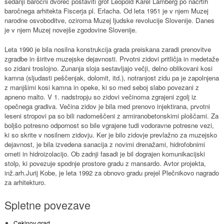
sedanji baročni dvorec postaviti grof Leopold Karel Lamberg po načrtih
baročnega arhitekta Fiscerja pl. Erlacha. Od leta 1951 je v njem Muzej
narodne osvoboditve, oziroma Muzej ljudske revolucije Slovenije. Danes
je v njem Muzej novejše zgodovine Slovenije.
Leta 1990 je bila nosilna konstrukcija grada preiskana zaradi prenovitve
zgradbe in širitve muzejske dejavnosti. Prvotni zidovi pritličja in medetaže
so zidani troslojno. Zunanja sloja sestavljajo večji, delno oblikovani kosi
kamna (sljudasti peščenjak, dolomit, itd.), notranjost zidu pa je zapolnjena
z manjšimi kosi kamna in opeke, ki so med seboj slabo povezani z
apneno malto. V 1. nadstropju so zidovi večinoma zgrajeni zgolj iz
opečnega gradiva. Večina zidov je bila med prenovo injektirana, prvotni
leseni stropovi pa so bili nadomeščeni z armiranobetonskimi ploščami. Za
boljšo potresno odpornost so bile vgrajene tudi vodoravne potresne vezi,
ki so skrite v nosilnem zidovju. Ker je bilo zidovje prevlažno za muzejsko
dejavnost, je bila izvedena sanacija z novimi drenažami, hidrofobnimi
ometi in hidroizolacijo. Ob zadnji fasadi je bil dograjen komunikacijski
stolp, ki povezuje spodnje prostore gradu z mansardo. Avtor projekta,
inž.arh.Jurij Kobe, je leta 1992 za obnovo gradu prejel Plečnikovo nagrado
za arhitekturo.
Spletne povezave
Cekinov grad