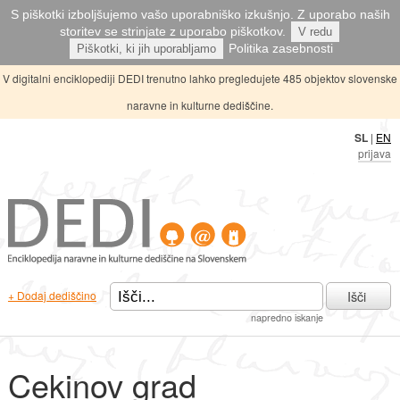
S piškotki izboljšujemo vašo uporabniško izkušnjo. Z uporabo naših
storitev se strinjate z uporabo piškotkov.
V redu
Politika zasebnosti
Piškotki, ki jih uporabljamo
V digitalni enciklopediji DEDI trenutno lahko pregledujete 485 objektov slovenske
naravne in kulturne dediščine.
SL
|
EN
prijava
Išči
+ Dodaj dediščino
napredno iskanje
Cekinov grad