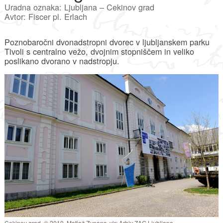
Uradna oznaka: Ljubljana – Cekinov grad
Avtor: Fiscer pl. Erlach
Poznobaročni dvonadstropni dvorec v ljubljanskem parku
Tivoli s centralno vežo, dvojnim stopniščem in veliko
poslikano dvorano v nadstropju.
Cekinov grad. © 2010, Matjaž Zupanc, vir: Arhiv ZAG Ljubljana