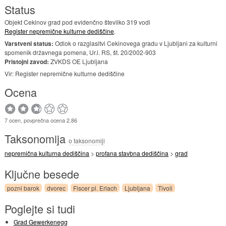
Status
Objekt Cekinov grad pod evidenčno številko 319 vodi
Register nepremične kulturne dediščine
.
Varstveni status:
Odlok o razglasitvi Cekinovega gradu v Ljubljani za kulturni
spomenik državnega pomena, Ur.l. RS, št. 20/2002-903
Pristojni zavod:
ZVKDS OE Ljubljana
Vir: Register nepremične kulturne dediščine
Ocena
7 ocen, povprečna ocena 2.86
Taksonomija
o taksonomiji
nepremična kulturna dediščina
>
profana stavbna dediščina
>
grad
Ključne besede
pozni barok
dvorec
Fiscer pl. Erlach
Ljubljana
Tivoli
Poglejte si tudi
Grad Gewerkenegg