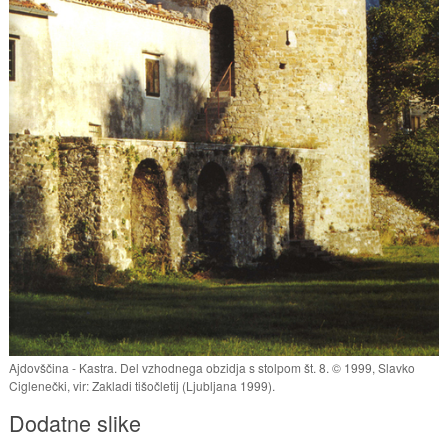
Ajdovščina - Kastra. Del vzhodnega obzidja s stolpom št. 8. © 1999, Slavko
Ciglenečki, vir: Zakladi tišočletij (Ljubljana 1999).
Dodatne slike