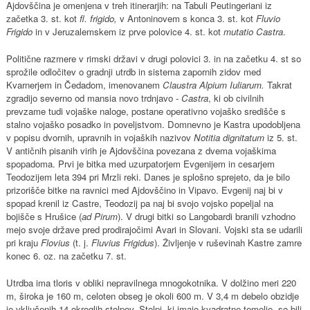
Ajdovščina je omenjena v treh itinerarjih: na Tabuli Peutingeriani iz
začetka 3. st. kot
fl. frigido,
v Antoninovem s konca 3. st. kot
Fluvio
Frigido
in v Jeruzalemskem iz prve polovice 4. st. kot
mutatio Castra
.
Politične razmere v rimski državi v drugi polovici 3. in na začetku 4. st so
sprožile odločitev o gradnji utrdb in sistema zapornih zidov med
Kvarnerjem in Čedadom, imenovanem
Claustra Alpium Iuliarum.
Takrat
zgradijo severno od mansia novo trdnjavo -
Castra
, ki ob civilnih
prevzame tudi vojaške naloge, postane operativno vojaško središče s
stalno vojaško posadko in poveljstvom. Domnevno je Kastra upodobljena
v popisu dvornih, upravnih in vojaških nazivov
Notitia dignitatum
iz 5. st.
V antičnih pisanih virih je Ajdovščina povezana z dvema vojaškima
spopadoma. Prvi je bitka med uzurpatorjem Evgenijem in cesarjem
Teodozijem leta 394 pri Mrzli reki. Danes je splošno sprejeto, da je bilo
prizorišče bitke na ravnici med Ajdovščino in Vipavo. Evgenij naj bi v
spopad krenil iz Castre, Teodozij pa naj bi svojo vojsko popeljal na
bojišče s Hrušice (
ad Pirum
). V drugi bitki so Langobardi branili vzhodno
mejo svoje države pred prodirajočimi Avari in Slovani. Vojski sta se udarili
pri kraju
Flovius
(t. j.
Fluvius Frigidus
). Življenje v ruševinah Kastre zamre
konec 6. oz. na začetku 7. st.
Utrdba ima tloris v obliki nepravilnega mnogokotnika. V dolžino meri 220
m, široka je 160 m, celoten obseg je okoli 600 m. V 3,4 m debelo obzidje
je vključenih 14 okroglih stolpov. Stolpi, ki imajo kvadratne temelje, so bili