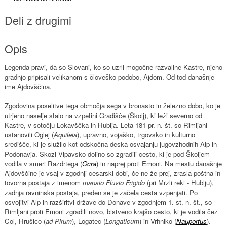
Deli z drugimi
Opis
Legenda pravi, da so Slovani, ko so uzrli mogočne razvaline Kastre, njeno
gradnjo pripisali velikanom s človeško podobo, Ajdom. Od tod današnje
ime Ajdovščina.
Zgodovina poselitve tega območja sega v bronasto in železno dobo, ko je
utrjeno naselje stalo na vzpetini Gradišče (Školj), ki leži severno od
Kastre, v sotočju Lokavščka in Hublja. Leta 181 pr. n. št. so Rimljani
ustanovili Oglej (
Aquileia
), upravno, vojaško, trgovsko in kulturno
središče, ki je služilo kot odskočna deska osvajanju jugovzhodnih Alp in
Podonavja. Skozi Vipavsko dolino so zgradili cesto, ki je pod Školjem
vodila v smeri Razdrtega (
Ocra
) in naprej proti Emoni. Na mestu današnje
Ajdovščine je vsaj v zgodnji cesarski dobi, če ne že prej, zrasla poštna in
tovorna postaja z imenom
mansio Fluvio Frigido
(pri Mrzli reki - Hublju),
zadnja ravninska postaja, preden se je začela cesta vzpenjati. Po
osvojitvi Alp in razširitvi države do Donave v zgodnjem 1. st. n. št., so
Rimljani proti Emoni zgradili novo, bistveno krajšo cesto, ki je vodila čez
Col, Hrušico (
ad Pirum
), Logatec (
Longaticum
) in Vrhniko (
Nauportus
).