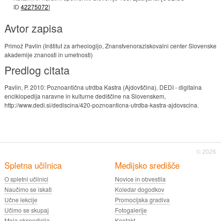
ID
42275072
]
Avtor zapisa
Primož Pavlin (Inštitut za arheologijo, Znanstvenoraziskovalni center Slovenske
akademije znanosti in umetnosti)
Predlog citata
Pavlin, P. 2010: Poznoantična utrdba Kastra (Ajdovščina). DEDI - digitalna
enciklopedija naravne in kulturne dediščine na Slovenskem,
http://www.dedi.si/dediscina/420-poznoanticna-utrdba-kastra-ajdovscina.
© 2026
Spletna učilnica
Medijsko središče
O spletni učilnici
Novice in obvestila
Naučimo se iskati
Koledar dogodkov
Učne lekcije
Promocijska gradiva
Učimo se skupaj
Fotogalerije
Moja ekspedicija
Kontakt