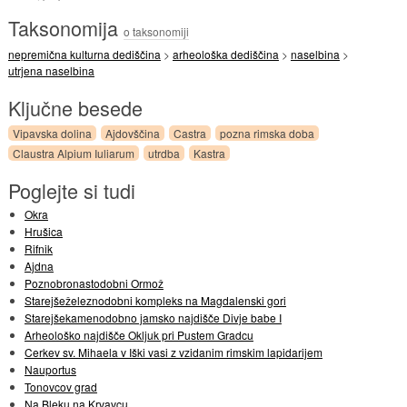
Taksonomija
o taksonomiji
nepremična kulturna dediščina
>
arheološka dediščina
>
naselbina
>
utrjena naselbina
Ključne besede
Vipavska dolina
Ajdovščina
Castra
pozna rimska doba
Claustra Alpium Iuliarum
utrdba
Kastra
Poglejte si tudi
Okra
Hrušica
Rifnik
Ajdna
Poznobronastodobni Ormož
Starejšeželeznodobni kompleks na Magdalenski gori
Starejšekamenodobno jamsko najdišče Divje babe I
Arheološko najdišče Okljuk pri Pustem Gradcu
Cerkev sv. Mihaela v Iški vasi z vzidanim rimskim lapidarijem
Nauportus
Tonovcov grad
Na Bleku na Krvavcu