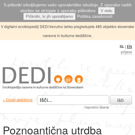
S piškotki izboljšujemo vašo uporabniško izkušnjo. Z uporabo naših
storitev se strinjate z uporabo piškotkov.
V redu
Politika zasebnosti
Piškotki, ki jih uporabljamo
V digitalni enciklopediji DEDI trenutno lahko pregledujete 485 objektov slovenske
naravne in kulturne dediščine.
SL
|
EN
prijava
Išči
+ Dodaj dediščino
napredno iskanje
Poznoantična utrdba