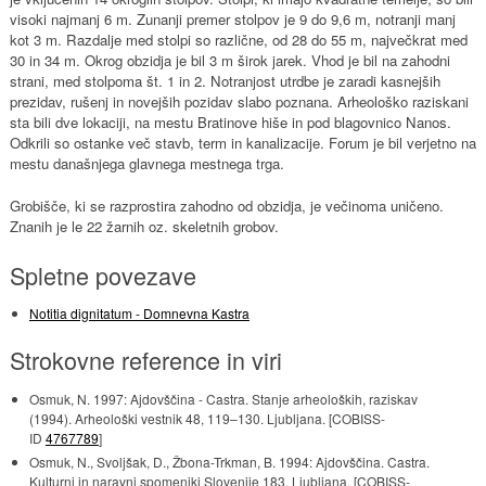
visoki najmanj 6 m. Zunanji premer stolpov je 9 do 9,6 m, notranji manj
kot 3 m. Razdalje med stolpi so različne, od 28 do 55 m, največkrat med
30 in 34 m. Okrog obzidja je bil 3 m širok jarek. Vhod je bil na zahodni
strani, med stolpoma št. 1 in 2. Notranjost utrdbe je zaradi kasnejših
prezidav, rušenj in novejših pozidav slabo poznana. Arheološko raziskani
sta bili dve lokaciji, na mestu Bratinove hiše in pod blagovnico Nanos.
Odkrili so ostanke več stavb, term in kanalizacije. Forum je bil verjetno na
mestu današnjega glavnega mestnega trga.
Grobišče, ki se razprostira zahodno od obzidja, je večinoma uničeno.
Znanih je le 22 žarnih oz. skeletnih grobov.
Spletne povezave
Notitia dignitatum - Domnevna Kastra
Strokovne reference in viri
Osmuk, N. 1997: Ajdovščina - Castra. Stanje arheoloških, raziskav
(1994). Arheološki vestnik 48, 119–130. Ljubljana. [COBISS-
ID
4767789
]
Osmuk, N., Svoljšak, D., Žbona-Trkman, B. 1994: Ajdovščina. Castra.
Kulturni in naravni spomeniki Slovenije 183. Ljubljana. [COBISS-