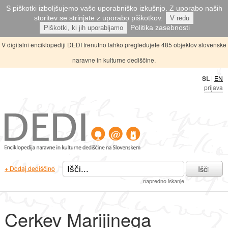
S piškotki izboljšujemo vašo uporabniško izkušnjo. Z uporabo naših
storitev se strinjate z uporabo piškotkov.
V redu
Politika zasebnosti
Piškotki, ki jih uporabljamo
V digitalni enciklopediji DEDI trenutno lahko pregledujete 485 objektov slovenske
naravne in kulturne dediščine.
SL
|
EN
prijava
Išči
+ Dodaj dediščino
napredno iskanje
Cerkev Marijinega