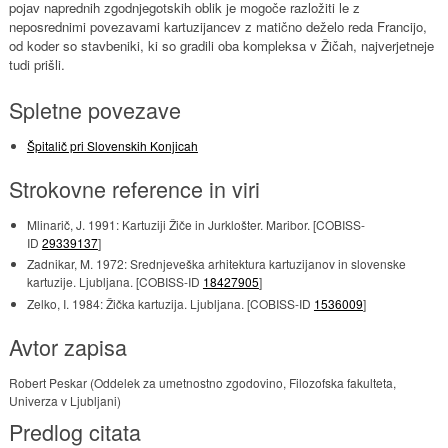
pojav naprednih zgodnjegotskih oblik je mogoče razložiti le z
neposrednimi povezavami kartuzijancev z matično deželo reda Francijo,
od koder so stavbeniki, ki so gradili oba kompleksa v Žičah, najverjetneje
tudi prišli.
Spletne povezave
Špitalič pri Slovenskih Konjicah
Strokovne reference in viri
Mlinarič, J. 1991: Kartuziji Žiče in Jurklošter. Maribor. [COBISS-
ID
29339137
]
Zadnikar, M. 1972: Srednjeveška arhitektura kartuzijanov in slovenske
kartuzije. Ljubljana. [COBISS-ID
18427905
]
Zelko, I. 1984: Žička kartuzija. Ljubljana. [COBISS-ID
1536009
]
Avtor zapisa
Robert Peskar (Oddelek za umetnostno zgodovino, Filozofska fakulteta,
Univerza v Ljubljani)
Predlog citata