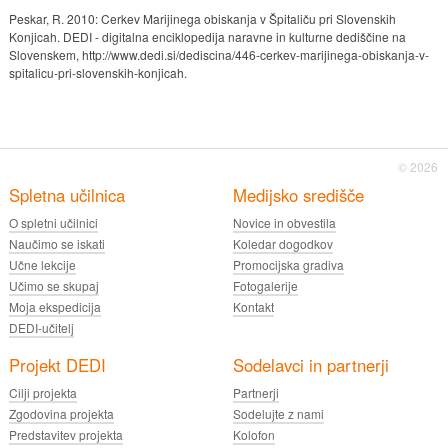
Peskar, R. 2010: Cerkev Marijinega obiskanja v Špitaliču pri Slovenskih
Konjicah. DEDI - digitalna enciklopedija naravne in kulturne dediščine na
Slovenskem, http://www.dedi.si/dediscina/446-cerkev-marijinega-obiskanja-v-
spitalicu-pri-slovenskih-konjicah.
© 2026
Spletna učilnica
Medijsko središče
O spletni učilnici
Novice in obvestila
Naučimo se iskati
Koledar dogodkov
Učne lekcije
Promocijska gradiva
Učimo se skupaj
Fotogalerije
Moja ekspedicija
Kontakt
DEDI-učitelj
Projekt DEDI
Sodelavci in partnerji
Cilji projekta
Partnerji
Zgodovina projekta
Sodelujte z nami
Predstavitev projekta
Kolofon