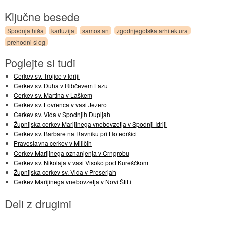
Ključne besede
Spodnja hiša
kartuzija
samostan
zgodnjegotska arhitektura
prehodni slog
Poglejte si tudi
Cerkev sv. Trojice v Idriji
Cerkev sv. Duha v Ribčevem Lazu
Cerkev sv. Martina v Laškem
Cerkev sv. Lovrenca v vasi Jezero
Cerkev sv. Vida v Spodnjih Dupljah
Župnijska cerkev Marijinega vnebovzetja v Spodnji Idriji
Cerkev sv. Barbare na Ravniku pri Hotedršici
Pravoslavna cerkev v Miličih
Cerkev Marijinega oznanjenja v Crngrobu
Cerkev sv. Nikolaja v vasi Visoko pod Kureščkom
Župnijska cerkev sv. Vida v Preserjah
Cerkev Marijinega vnebovzetja v Novi Štifti
Deli z drugimi