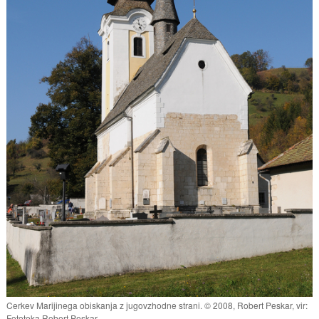
Cerkev Marijinega obiskanja z jugovzhodne strani. © 2008, Robert Peskar, vir:
Fototeka Robert Peskar