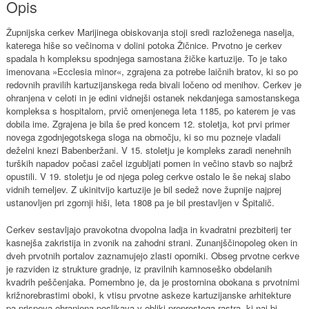
Opis
Župnijska cerkev Marijinega obiskovanja stoji sredi razloženega naselja,
katerega hiše so večinoma v dolini potoka Žičnice. Prvotno je cerkev
spadala h kompleksu spodnjega samostana žičke kartuzije. To je tako
imenovana »Ecclesia minor«, zgrajena za potrebe laičnih bratov, ki so po
redovnih pravilih kartuzijanskega reda bivali ločeno od menihov. Cerkev je
ohranjena v celoti in je edini vidnejši ostanek nekdanjega samostanskega
kompleksa s hospitalom, prvič omenjenega leta 1185, po katerem je vas
dobila ime. Zgrajena je bila še pred koncem 12. stoletja, kot prvi primer
novega zgodnjegotskega sloga na območju, ki so mu pozneje vladali
deželni knezi Babenberžani. V 15. stoletju je kompleks zaradi nenehnih
turških napadov počasi začel izgubljati pomen in večino stavb so najbrž
opustili. V 19. stoletju je od njega poleg cerkve ostalo le še nekaj slabo
vidnih temeljev. Z ukinitvijo kartuzije je bil sedež nove župnije najprej
ustanovljen pri zgornji hiši, leta 1808 pa je bil prestavljen v Špitalič.
Cerkev sestavljajo pravokotna dvopolna ladja in kvadratni prezbiterij ter
kasnejša zakristija in zvonik na zahodni strani. Zunanjščinopoleg oken in
dveh prvotnih portalov zaznamujejo zlasti oporniki. Obseg prvotne cerkve
je razviden iz strukture gradnje, iz pravilnih kamnoseško obdelanih
kvadrih peščenjaka. Pomembno je, da je prostornina obokana s prvotnimi
križnorebrastimi oboki, k vtisu prvotne askeze kartuzijanske arhitekture
pa prispeva ohranjena poslikava v obliki preprostega rastra, ki naj bi