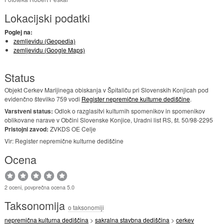
Lokacijski podatki
Poglej na:
zemljevidu (Geopedia)
zemljevidu (Google Maps)
Status
Objekt Cerkev Marijinega obiskanja v Špitaliču pri Slovenskih Konjicah pod
evidenčno številko 759 vodi
Register nepremične kulturne dediščine
.
Varstveni status:
Odlok o razglasitvi kulturnih spomenikov in spomenikov
oblikovane narave v Občini Slovenske Konjice, Uradni list RS, št. 50/98-2295
Pristojni zavod:
ZVKDS OE Celje
Vir: Register nepremične kulturne dediščine
Ocena
2 oceni, povprečna ocena 5.0
Taksonomija
o taksonomiji
nepremična kulturna dediščina
>
sakralna stavbna dediščina
>
cerkev