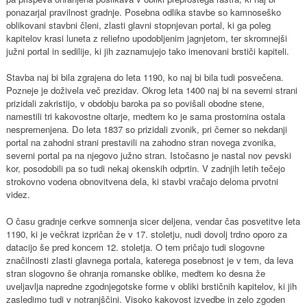
ponazarjal pravilnost gradnje. Posebna odlika stavbe so kamnoseško
oblikovani stavbni členi, zlasti glavni stopnjevan portal, ki ga poleg
kapitelov krasi luneta z reliefno upodobljenim jagnjetom, ter skromnejši
južni portal in sedilije, ki jih zaznamujejo tako imenovani brstiči kapiteli.
Stavba naj bi bila zgrajena do leta 1190, ko naj bi bila tudi posvečena.
Pozneje je doživela več prezidav. Okrog leta 1400 naj bi na severni strani
prizidali zakristijo, v obdobju baroka pa so povišali obodne stene,
namestili tri kakovostne oltarje, medtem ko je sama prostornina ostala
nespremenjena. Do leta 1837 so prizidali zvonik, pri čemer so nekdanji
portal na zahodni strani prestavili na zahodno stran novega zvonika,
severni portal pa na njegovo južno stran. Istočasno je nastal nov pevski
kor, posodobili pa so tudi nekaj okenskih odprtin. V zadnjih letih tečejo
strokovno vodena obnovitvena dela, ki stavbi vračajo deloma prvotni
videz.
O času gradnje cerkve somnenja sicer deljena, vendar čas posvetitve leta
1190, ki je večkrat izpričan že v 17. stoletju, nudi dovolj trdno oporo za
datacijo še pred koncem 12. stoletja. O tem pričajo tudi slogovne
značilnosti zlasti glavnega portala, katerega posebnost je v tem, da leva
stran slogovno še ohranja romanske oblike, medtem ko desna že
uveljavlja napredne zgodnjegotske forme v obliki brstičnih kapitelov, ki jih
zasledimo tudi v notranjščini. Visoko kakovost izvedbe in zelo zgoden