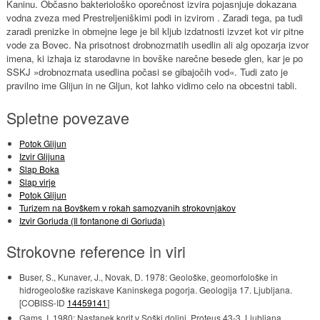
Kaninu. Občasno bakteriološko oporečnost izvira pojasnjuje dokazana
vodna zveza med Prestreljeniškimi podi in izvirom . Zaradi tega, pa tudi
zaradi prenizke in obmejne lege je bil kljub izdatnosti izvzet kot vir pitne
vode za Bovec. Na prisotnost drobnozrnatih usedlin ali alg opozarja izvor
imena, ki izhaja iz starodavne in bovške narečne besede glen, kar je po
SSKJ »drobnozrnata usedlina počasi se gibajočih vod«. Tudi zato je
pravilno ime Glijun in ne Gljun, kot lahko vidimo celo na obcestni tabli.
Spletne povezave
Potok Glijun
Izvir Glijuna
Slap Boka
Slap virje
Potok Glijun
Turizem na Bovškem v rokah samozvanih strokovnjakov
Izvir Goriuda (Il fontanone di Goriuda)
Strokovne reference in viri
Buser, S., Kunaver, J., Novak, D. 1978: Geološke, geomorfološke in
hidrogeološke raziskave Kaninskega pogorja. Geologija 17. Ljubljana.
[COBISS-ID
14459141
]
Gams, I. 1980: Nastanek korit v Soški dolini. Proteus 43-3. Ljubljana.