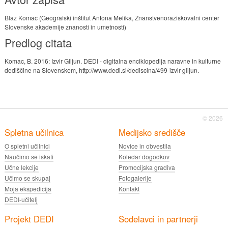
Blaž Komac (Geografski inštitut Antona Melika, Znanstvenoraziskovalni center
Slovenske akademije znanosti in umetnosti)
Predlog citata
Komac, B. 2016: Izvir Glijun. DEDI - digitalna enciklopedija naravne in kulturne
dediščine na Slovenskem, http://www.dedi.si/dediscina/499-izvir-glijun.
© 2026
Spletna učilnica
Medijsko središče
O spletni učilnici
Novice in obvestila
Naučimo se iskati
Koledar dogodkov
Učne lekcije
Promocijska gradiva
Učimo se skupaj
Fotogalerije
Moja ekspedicija
Kontakt
DEDI-učitelj
Projekt DEDI
Sodelavci in partnerji