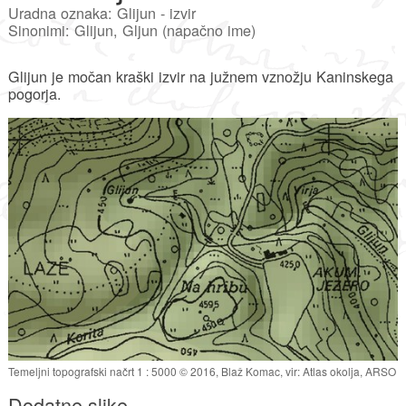
Uradna oznaka: Glijun - izvir
Sinonimi: Glijun, Gljun (napačno ime)
Glijun je močan kraški izvir na južnem vznožju Kaninskega
pogorja.
Temeljni topografski načrt 1 : 5000 © 2016, Blaž Komac, vir: Atlas okolja, ARSO
Dodatne slike