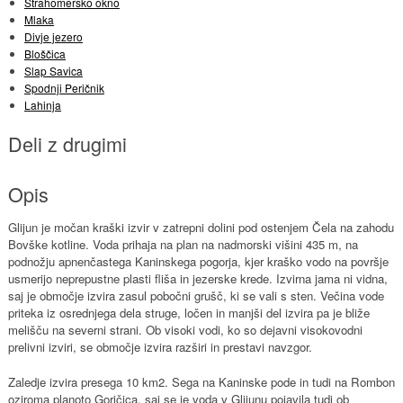
Strahomersko okno
Mlaka
Divje jezero
Bloščica
Slap Savica
Spodnji Peričnik
Lahinja
Deli z drugimi
Opis
Glijun je močan kraški izvir v zatrepni dolini pod ostenjem Čela na zahodu
Bovške kotline. Voda prihaja na plan na nadmorski višini 435 m, na
podnožju apnenčastega Kaninskega pogorja, kjer kraško vodo na površje
usmerijo neprepustne plasti fliša in jezerske krede. Izvirna jama ni vidna,
saj je območje izvira zasul pobočni grušč, ki se vali s sten. Večina vode
priteka iz osrednjega dela struge, ločen in manjši del izvira pa je bliže
melišču na severni strani. Ob visoki vodi, ko so dejavni visokovodni
prelivni izviri, se območje izvira razširi in prestavi navzgor.
Zaledje izvira presega 10 km2. Sega na Kaninske pode in tudi na Rombon
oziroma planoto Goričica, saj se je voda v Glijunu pojavila tudi ob