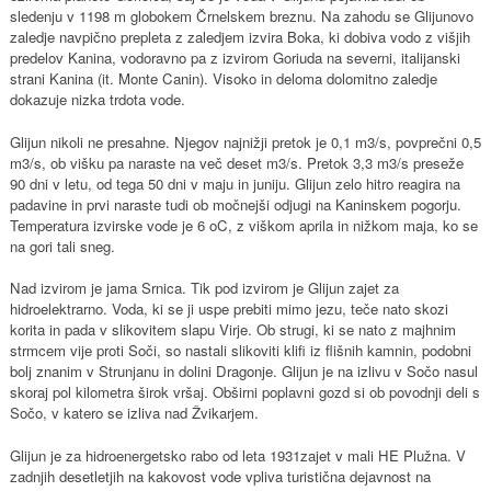
sledenju v 1198 m globokem Črnelskem breznu. Na zahodu se Glijunovo
zaledje navpično prepleta z zaledjem izvira Boka, ki dobiva vodo z višjih
predelov Kanina, vodoravno pa z izvirom Goriuda na severni, italijanski
strani Kanina (it. Monte Canin). Visoko in deloma dolomitno zaledje
dokazuje nizka trdota vode.
Glijun nikoli ne presahne. Njegov najnižji pretok je 0,1 m3/s, povprečni 0,5
m3/s, ob višku pa naraste na več deset m3/s. Pretok 3,3 m3/s preseže
90 dni v letu, od tega 50 dni v maju in juniju. Glijun zelo hitro reagira na
padavine in prvi naraste tudi ob močnejši odjugi na Kaninskem pogorju.
Temperatura izvirske vode je 6 oC, z viškom aprila in nižkom maja, ko se
na gori tali sneg.
Nad izvirom je jama Srnica. Tik pod izvirom je Glijun zajet za
hidroelektrarno. Voda, ki se ji uspe prebiti mimo jezu, teče nato skozi
korita in pada v slikovitem slapu Virje. Ob strugi, ki se nato z majhnim
strmcem vije proti Soči, so nastali slikoviti klifi iz flišnih kamnin, podobni
bolj znanim v Strunjanu in dolini Dragonje. Glijun je na izlivu v Sočo nasul
skoraj pol kilometra širok vršaj. Obširni poplavni gozd si ob povodnji deli s
Sočo, v katero se izliva nad Žvikarjem.
Glijun je za hidroenergetsko rabo od leta 1931zajet v mali HE Plužna. V
zadnjih desetletjih na kakovost vode vpliva turistična dejavnost na