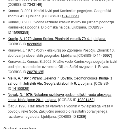
[COBISS-ID
7343149
]
Komac, B. 2001: Kraški izviri pod Kaninskim pogorjem. Geografski
zbornik 41. Ljubljana. [COBISS-ID
19490861
]
Komac, B. 2000: Vodne razmere kraških izvirov na južnem podnožju
Kaninskega pogorja. Diplomska naloga. Ljubljana. [COBISS-
ID
15068258
]
Kranjc, A. 1979: Jama Srnica. Planinski vestnik 79-4. Ljubljana.
[COBISS-ID
8228653
]
Kunaver, J. 1971: Vodnik ekskurzij po Zgornjem Posočju. Zbornik 10.
zborovanja slovenskih geografov. Ljubljana. [COBISS-ID
1146697
]
Kunaver, J., Komac, B. 2002: Kraške vode Kaninskega pogorja in izviri
pod njim, s posebnim ozirom na Glijun. Soški razgovori 1. Bovec.
[COBISS-ID
20270125
]
Melik, A. 1961: Vitranc, Zelenci in Bovško. Geomorfološke študije iz
zahodnih Julijskih Alp. Geografski zbornik 6. Ljubljana.
[COBISS-
ID
14100525
]
Novak, D. 1979: Nekatere raziskave podzemeljskih voda alpskega
krasa. Naše jame 20. Ljubljana.
[COBISS-ID
10801453
]
Čar, J. 1996: Raziskave za varovanje vodnih virov alpskega krasa v
povodju reke Soče. Zaključno poročilo o rezultatih opravljenega
raziskovalnega dela. Ljubljana. [COBISS-ID
8286
]
Avtor zapisa