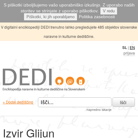
S piškotki izboljšujemo vašo uporabniško izkušnjo. Z uporabo naših
storitev se strinjate z uporabo piškotkov.
V redu
Politika zasebnosti
Piškotki, ki jih uporabljamo
V digitalni enciklopediji DEDI trenutno lahko pregledujete 485 objektov slovenske
naravne in kulturne dediščine.
SL
|
EN
prijava
Išči
+ Dodaj dediščino
napredno iskanje
Izvir Glijun