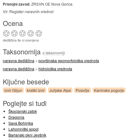
Pristojni zavod:
ZRSVN OE Nova Gorica
Vir: Register naravnih vrednot
Ocena
dediščina še ni ocenjena
Taksonomija
o taksonomiji
naravna dediščina
>
površinska geomorfološka vrednota
naravna dediščina
>
hidrološka vrednota
Ključne besede
izvir Glijun
kraški izvir
Julijske Alpe
Posočje
Kaninsko pogorje
Poglejte si tudi
Škocjanski zatok
Dragonja
Sava Bohinjka
Lahomniški sopot
Barjanski okni Jevšnik