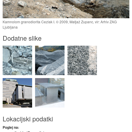
Kamnolom granodiorita Cezlak I. © 2009, Matjaž Zupanc, vir: Arhiv ZAG
Ljubljana
Dodatne slike
Lokacijski podatki
Poglej na: