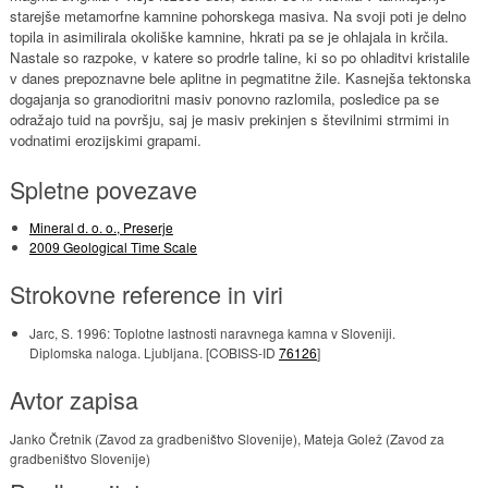
starejše metamorfne kamnine pohorskega masiva. Na svoji poti je delno
topila in asimilirala okoliške kamnine, hkrati pa se je ohlajala in krčila.
Nastale so razpoke, v katere so prodrle taline, ki so po ohladitvi kristalile
v danes prepoznavne bele aplitne in pegmatitne žile. Kasnejša tektonska
dogajanja so granodioritni masiv ponovno razlomila, posledice pa se
odražajo tuid na površju, saj je masiv prekinjen s številnimi strmimi in
vodnatimi erozijskimi grapami.
Spletne povezave
Mineral d. o. o., Preserje
2009 Geological Time Scale
Strokovne reference in viri
Jarc, S. 1996: Toplotne lastnosti naravnega kamna v Sloveniji.
Diplomska naloga. Ljubljana. [COBISS-ID
76126
]
Avtor zapisa
Janko Čretnik (Zavod za gradbeništvo Slovenije), Mateja Golež (Zavod za
gradbeništvo Slovenije)