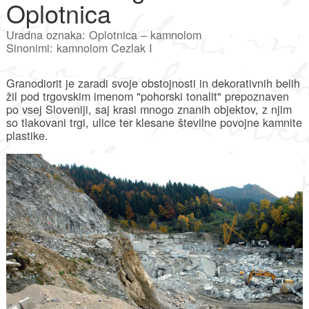
Oplotnica
Uradna oznaka: Oplotnica – kamnolom
Sinonimi: kamnolom Cezlak I
Granodiorit je zaradi svoje obstojnosti in dekorativnih belih
žil pod trgovskim imenom "pohorski tonalit" prepoznaven
po vsej Sloveniji, saj krasi mnogo znanih objektov, z njim
so tlakovani trgi, ulice ter klesane številne povojne kamnite
plastike.