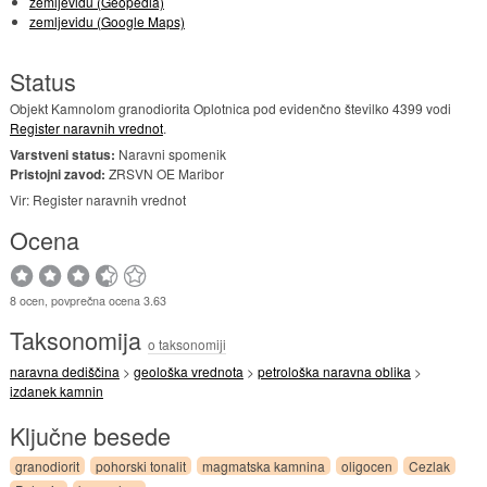
zemljevidu (Geopedia)
zemljevidu (Google Maps)
Status
Objekt Kamnolom granodiorita Oplotnica pod evidenčno številko 4399 vodi
Register naravnih vrednot
.
Varstveni status:
Naravni spomenik
Pristojni zavod:
ZRSVN OE Maribor
Vir: Register naravnih vrednot
Ocena
8 ocen, povprečna ocena 3.63
Taksonomija
o taksonomiji
naravna dediščina
>
geološka vrednota
>
petrološka naravna oblika
>
izdanek kamnin
Ključne besede
granodiorit
pohorski tonalit
magmatska kamnina
oligocen
Cezlak