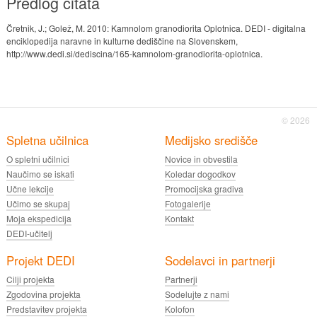
Predlog citata
Čretnik, J.; Golež, M. 2010: Kamnolom granodiorita Oplotnica. DEDI - digitalna
enciklopedija naravne in kulturne dediščine na Slovenskem,
http://www.dedi.si/dediscina/165-kamnolom-granodiorita-oplotnica.
© 2026
Spletna učilnica
Medijsko središče
O spletni učilnici
Novice in obvestila
Naučimo se iskati
Koledar dogodkov
Učne lekcije
Promocijska gradiva
Učimo se skupaj
Fotogalerije
Moja ekspedicija
Kontakt
DEDI-učitelj
Projekt DEDI
Sodelavci in partnerji
Cilji projekta
Partnerji
Zgodovina projekta
Sodelujte z nami
Predstavitev projekta
Kolofon