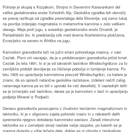
Pohorje je skupaj s Kozjakom, Strojno in Severnimi Karavankami del
velike geotektonske enote Vzhodnih Alp. Geološka zgradba teh območij
se precej razlikuje od zgradbe preostalega dela Slovenije, saj samo tukaj
na površje izdanjajo magmatske in metamorfne kamnine v zelo velikem
obsegu. Meja proti jugu, s sosednjo geotektonsko enoto Dinaridi, je
Periadriatski šiv, ki predstavlja stik med dvema litosferskima ploščama,
Evrazijsko na severu in Afriško na jugu.
Kamnolom granodiorita leži na južni strani pohorskega masiva, v vasi
Cezlak. Pisni viri navajajo, da je s pridobivanjem granodiorita pričel kmet
Cezlak že leta 1891, ki si je od takratnih lastnikov Windischgrätzov za to
zemljišče pridobil dovoljenje za čiščenje pobočja in lomljenje kamna. Po
letu 1905 so upravljanje kamnoloma prevzeli Windischgrätzi, za katere je
znano, da so opravili natančne geološke raziskave, izdelani načrti zalog
naravnega kamna pa so bili v uporabi še več desetletij. V naslednjih letih
se je izmenjalo več lastnikov, danes pa je kamnolom v lasti in upravljanju
podjetja Mineral iz Podpeči.
Genezo granodiorita povezujemo z živahnim terciarnim magmatizmom in
tektoniko, ki je v oligocenu zajela pohorski masiv in v nekaterih delih
spremenila njegovo dotedanjo kamninsko sestavo. Zaradi intenzivne
tektonike so v zemeljski skorji nastale večje razpoke, po katerih se je
magma dvignila v višje ležeče dele, dokler se ni vtisnila v tamkajšnje