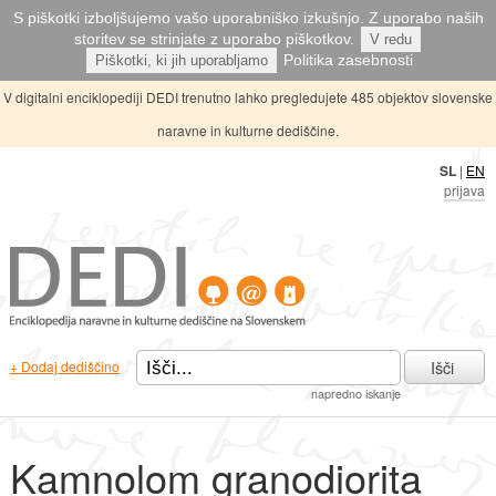
S piškotki izboljšujemo vašo uporabniško izkušnjo. Z uporabo naših
storitev se strinjate z uporabo piškotkov.
V redu
Politika zasebnosti
Piškotki, ki jih uporabljamo
V digitalni enciklopediji DEDI trenutno lahko pregledujete 485 objektov slovenske
naravne in kulturne dediščine.
SL
|
EN
prijava
Išči
+ Dodaj dediščino
napredno iskanje
Kamnolom granodiorita