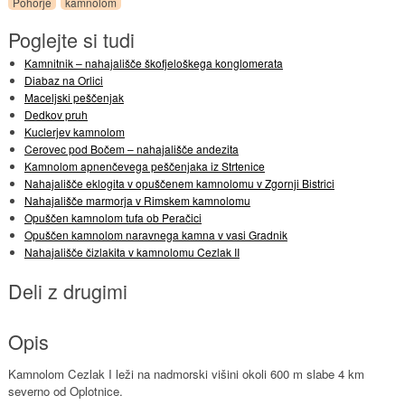
Pohorje
kamnolom
Poglejte si tudi
Kamnitnik – nahajališče škofjeloškega konglomerata
Diabaz na Orlici
Maceljski peščenjak
Dedkov pruh
Kuclerjev kamnolom
Cerovec pod Bočem – nahajališče andezita
Kamnolom apnenčevega peščenjaka iz Strtenice
Nahajališče eklogita v opuščenem kamnolomu v Zgornji Bistrici
Nahajališče marmorja v Rimskem kamnolomu
Opuščen kamnolom tufa ob Peračici
Opuščen kamnolom naravnega kamna v vasi Gradnik
Nahajališče čizlakita v kamnolomu Cezlak II
Deli z drugimi
Opis
Kamnolom Cezlak I leži na nadmorski višini okoli 600 m slabe 4 km
severno od Oplotnice.