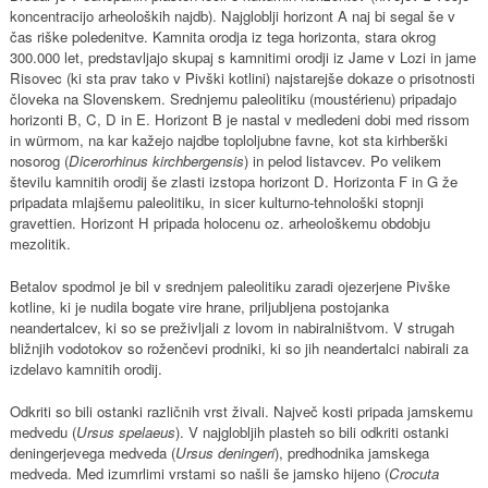
koncentracijo arheoloških najdb). Najgloblji horizont A naj bi segal še v
čas riške poledenitve. Kamnita orodja iz tega horizonta, stara okrog
300.000 let, predstavljajo skupaj s kamnitimi orodji iz Jame v Lozi in jame
Risovec (ki sta prav tako v Pivški kotlini) najstarejše dokaze o prisotnosti
človeka na Slovenskem. Srednjemu paleolitiku (moustérienu) pripadajo
horizonti B, C, D in E. Horizont B je nastal v medledeni dobi med rissom
in würmom, na kar kažejo najdbe toploljubne favne, kot sta kirhberški
nosorog (
Dicerorhinus kirchbergensis
) in pelod listavcev. Po velikem
številu kamnitih orodij še zlasti izstopa horizont D. Horizonta F in G že
pripadata mlajšemu paleolitiku, in sicer kulturno-tehnološki stopnji
gravettien. Horizont H pripada holocenu oz. arheološkemu obdobju
mezolitik.
Betalov spodmol je bil v srednjem paleolitiku zaradi ojezerjene Pivške
kotline, ki je nudila bogate vire hrane, priljubljena postojanka
neandertalcev, ki so se preživljali z lovom in nabiralništvom. V strugah
bližnjih vodotokov so roženčevi prodniki, ki so jih neandertalci nabirali za
izdelavo kamnitih orodij.
Odkriti so bili ostanki različnih vrst živali. Največ kosti pripada jamskemu
medvedu (
Ursus spelaeus
). V najglobljih plasteh so bili odkriti ostanki
deningerjevega medveda (
Ursus deningeri
), predhodnika jamskega
medveda. Med izumrlimi vrstami so našli še jamsko hijeno (
Crocuta