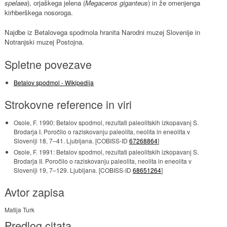
spelaea
), orjaškega jelena (
Megaceros giganteus
) in že omenjenga
kirhberškega nosoroga.
Najdbe iz Betalovega spodmola hranita Narodni muzej Slovenije in
Notranjski muzej Postojna.
Spletne povezave
Betalov spodmol - Wikipedija
Strokovne reference in viri
Osole, F. 1990: Betalov spodmol, rezultati paleolitskih izkopavanj S.
Brodarja I. Poročilo o raziskovanju paleolita, neolita in eneolita v
Sloveniji 18, 7–41. Ljubljana. [COBISS-ID
67268864
]
Osole, F. 1991: Betalov spodmol, rezultati paleolitskih izkopavanj S.
Brodarja II. Poročilo o raziskovanju paleolita, neolita in eneolita v
Sloveniji 19, 7–129. Ljubljana. [COBISS-ID
68651264
]
Avtor zapisa
Matija Turk
Predlog citata