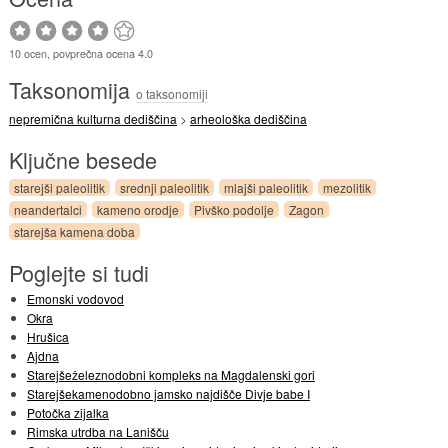
10 ocen, povprečna ocena 4.0
Taksonomija
o taksonomiji
nepremična kulturna dediščina
>
arheološka dediščina
Ključne besede
starejši paleolitik
srednji paleolitik
mlajši paleolitik
mezolitik
neandertalci
kameno orodje
Pivško podolje
Zagon
starejša kamena doba
Poglejte si tudi
Emonski vodovod
Okra
Hrušica
Ajdna
Starejšeželeznodobni kompleks na Magdalenski gori
Starejšekamenodobno jamsko najdišče Divje babe I
Potočka zijalka
Rimska utrdba na Lanišču