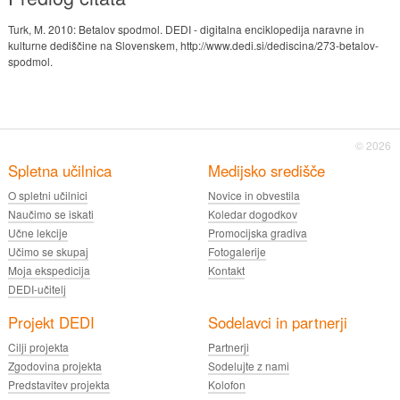
Turk, M. 2010: Betalov spodmol. DEDI - digitalna enciklopedija naravne in
kulturne dediščine na Slovenskem, http://www.dedi.si/dediscina/273-betalov-
spodmol.
© 2026
Spletna učilnica
Medijsko središče
O spletni učilnici
Novice in obvestila
Naučimo se iskati
Koledar dogodkov
Učne lekcije
Promocijska gradiva
Učimo se skupaj
Fotogalerije
Moja ekspedicija
Kontakt
DEDI-učitelj
Projekt DEDI
Sodelavci in partnerji
Cilji projekta
Partnerji
Zgodovina projekta
Sodelujte z nami
Predstavitev projekta
Kolofon