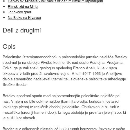
Cerkev sv. Mihaela v Iški vasi z vzidanim rimskim lapidarijem
Rimski zid na Mirju
Tonovcov grad
Na Bleku na Krvavcu
Deli z drugimi
Opis
Paleolitsko (starokamenodobno) in paleontološko jamsko najdišče Betalov
spodmol je na obrobju Pivške kotline, tik nad cesto Postojna–Predjama.
Odkril ga je italijanski geolog in speleolog Franco Anelli, ki je v njem
izkopaval v letih pred 2. svetovno vojno. V letih1947–1953 je Anellijevo
delo sistematično nadaljeval utemeljitelj slovenske paleolitske arheologije
Srečko Brodar.
Betalov spodmol spada med najpomembnejša paleolitska najdišča pri
nas. V njem so bile odkrite najdbe (kamnita orodja, kurišča in ostanki
lovskega plena) iz različnih obdobij paleolitika. Obiskovan je bil tudi v
mezolitiku (srednji kameni dobi). Iz tega obdobja je prevrtan jelenji zob, ki
je služil kot obesek.
Brodar je v odkopanih plasteh ločil 8 kulturnih horizontov (nivojev z večjo