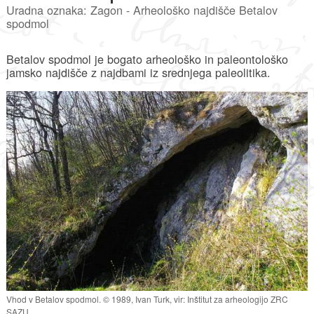
Uradna oznaka: Zagon - Arheološko najdišče Betalov
spodmol
Betalov spodmol je bogato arheološko in paleontološko
jamsko najdišče z najdbami iz srednjega paleolitika.
Vhod v Betalov spodmol. © 1989, Ivan Turk, vir: Inštitut za arheologijo ZRC
SAZU.