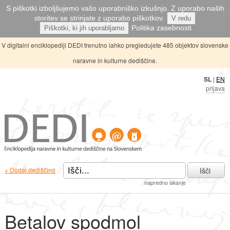
S piškotki izboljšujemo vašo uporabniško izkušnjo. Z uporabo naših
storitev se strinjate z uporabo piškotkov.
V redu
Politika zasebnosti
Piškotki, ki jih uporabljamo
V digitalni enciklopediji DEDI trenutno lahko pregledujete 485 objektov slovenske
naravne in kulturne dediščine.
SL
|
EN
prijava
Išči
+ Dodaj dediščino
napredno iskanje
Betalov spodmol