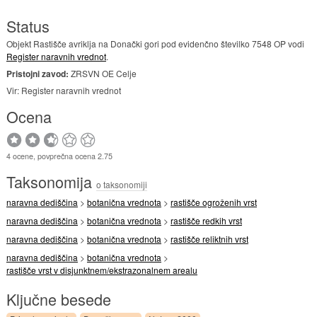
Status
Objekt Rastišče avriklja na Donački gori pod evidenčno številko 7548 OP vodi
Register naravnih vrednot
.
Pristojni zavod:
ZRSVN OE Celje
Vir: Register naravnih vrednot
Ocena
4 ocene, povprečna ocena 2.75
Taksonomija
o taksonomiji
naravna dediščina
>
botanična vrednota
>
rastišče ogroženih vrst
naravna dediščina
>
botanična vrednota
>
rastišče redkih vrst
naravna dediščina
>
botanična vrednota
>
rastišče reliktnih vrst
naravna dediščina
>
botanična vrednota
>
rastišče vrst v disjunktnem/ekstrazonalnem arealu
Ključne besede