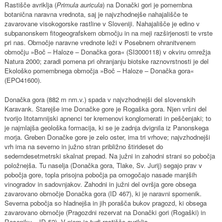
Rastišče avriklja (
Primula auricula
) na Donački gori je pomembna
botanična naravna vrednota, saj je najvzhodnejše nahajališče te
zavarovane visokogorske rastline v Sloveniji. Nahajališče je edino v
subpanonskem fitogeografskem območju in na meji razširjenosti te vrste
pri nas. Območje naravne vrednote leži v Posebnem ohranitvenem
območju »Boč – Haloze – Donačka gora« (SI3000118) v okviru omrežja
Natura 2000; zaradi pomena pri ohranjanju biotske raznovrstnosti je del
Ekološko pomembnega območja »Boč – Haloze – Donačka gora«
(EPO41600).
Donačka gora (882 m nm.v.) spada v najvzhodnejši del slovenskih
Karavank. Starejše ime Donačke gore je Rogaška gora. Njen vršni del
tvorijo litotamnijski apnenci ter kremenovi konglomerati in peščenjaki; to
je najmlajša geološka formacija, ki se je zadnja dvignila iz Panonskega
morja. Greben Donačke gore je zelo oster, ima tri vrhove; najvzhodnejši
vrh ima na severno in južno stran približno štirideset do
sedemdesetmetrski skalnat prepad. Na južni in zahodni strani so pobočja
položnejša. Tu naselja (Donačka gora, Tlake, Sv. Jurij) segajo prav v
pobočja gore, topla prisojna pobočja pa omogočajo nasade manjših
vinogradov in sadovnjakov. Zahodni in južni del ovršja gore obsega
zavarovano območje Donačka gora (ID 467), ki je naravni spomenik.
Severna pobočja so hladnejša in jih porašča bukov pragozd, ki obsega
zavarovano območje (Pragozdni rezervat na Donački gori (Rogaški) in
Reseniku – ID 52). V njem je tudi rastišče avriklja.