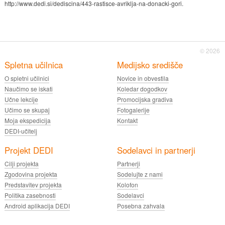
http://www.dedi.si/dediscina/443-rastisce-avriklja-na-donacki-gori.
© 2026
Spletna učilnica
Medijsko središče
O spletni učilnici
Novice in obvestila
Naučimo se iskati
Koledar dogodkov
Učne lekcije
Promocijska gradiva
Učimo se skupaj
Fotogalerije
Moja ekspedicija
Kontakt
DEDI-učitelj
Projekt DEDI
Sodelavci in partnerji
Cilji projekta
Partnerji
Zgodovina projekta
Sodelujte z nami
Predstavitev projekta
Kolofon
Politika zasebnosti
Sodelavci
Android aplikacija DEDI
Posebna zahvala