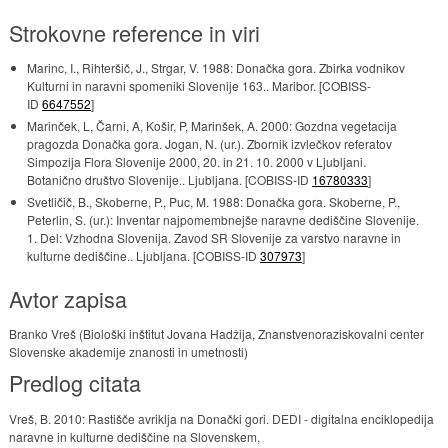
Strokovne reference in viri
Marinc, I., Rihteršič, J., Strgar, V. 1988: Donačka gora. Zbirka vodnikov
Kulturni in naravni spomeniki Slovenije 163.. Maribor. [COBISS-
ID
6647552
]
Marinček, L, Čarni, A, Košir, P, Marinšek, A. 2000: Gozdna vegetacija
pragozda Donačka gora. Jogan, N. (ur.). Zbornik izvlečkov referatov
Simpozija Flora Slovenije 2000, 20. in 21. 10. 2000 v Ljubljani.
Botanično društvo Slovenije.. Ljubljana. [COBISS-ID
16780333
]
Svetličič, B., Skoberne, P., Puc, M. 1988: Donačka gora. Skoberne, P.,
Peterlin, S. (ur.): Inventar najpomembnejše naravne dediščine Slovenije.
1. Del: Vzhodna Slovenija. Zavod SR Slovenije za varstvo naravne in
kulturne dediščine.. Ljubljana. [COBISS-ID
307973
]
Avtor zapisa
Branko Vreš (Biološki inštitut Jovana Hadžija, Znanstvenoraziskovalni center
Slovenske akademije znanosti in umetnosti)
Predlog citata
Vreš, B. 2010: Rastišče avriklja na Donački gori. DEDI - digitalna enciklopedija
naravne in kulturne dediščine na Slovenskem,