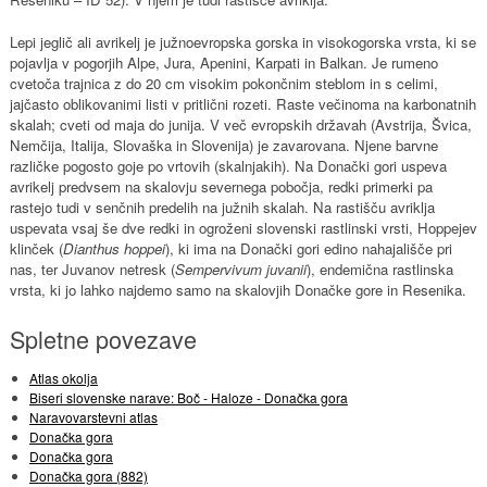
Lepi jeglič ali avrikelj je južnoevropska gorska in visokogorska vrsta, ki se
pojavlja v pogorjih Alpe, Jura, Apenini, Karpati in Balkan. Je rumeno
cvetoča trajnica z do 20 cm visokim pokončnim steblom in s celimi,
jajčasto oblikovanimi listi v pritlični rozeti. Raste večinoma na karbonatnih
skalah; cveti od maja do junija. V več evropskih državah (Avstrija, Švica,
Nemčija, Italija, Slovaška in Slovenija) je zavarovana. Njene barvne
različke pogosto goje po vrtovih (skalnjakih). Na Donački gori uspeva
avrikelj predvsem na skalovju severnega pobočja, redki primerki pa
rastejo tudi v senčnih predelih na južnih skalah. Na rastišču avriklja
uspevata vsaj še dve redki in ogroženi slovenski rastlinski vrsti, Hoppejev
klinček (
Dianthus hoppei
), ki ima na Donački gori edino nahajališče pri
nas, ter Juvanov netresk (
Sempervivum juvanii
), endemična rastlinska
vrsta, ki jo lahko najdemo samo na skalovjih Donačke gore in Resenika.
Spletne povezave
Atlas okolja
Biseri slovenske narave: Boč - Haloze - Donačka gora
Naravovarstevni atlas
Donačka gora
Donačka gora
Donačka gora (882)