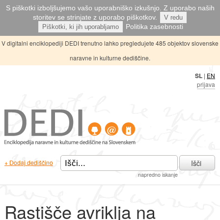
S piškotki izboljšujemo vašo uporabniško izkušnjo. Z uporabo naših
storitev se strinjate z uporabo piškotkov.
V redu
Politika zasebnosti
Piškotki, ki jih uporabljamo
V digitalni enciklopediji DEDI trenutno lahko pregledujete 485 objektov slovenske
naravne in kulturne dediščine.
SL
|
EN
prijava
Išči
+ Dodaj dediščino
napredno iskanje
Rastišče avriklja na