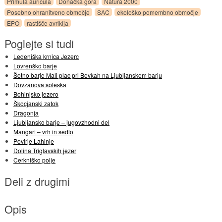
Primula auricula
Donačka gora
Natura 2000
Posebno ohranitveno območje
SAC
ekološko pomembno območje
EPO
rastišče avriklja
Poglejte si tudi
Ledeniška krnica Jezerc
Lovrenško barje
Šotno barje Mali plac pri Bevkah na Ljubljanskem barju
Dovžanova soteska
Bohinjsko jezero
Škocjanski zatok
Dragonja
Ljubljansko barje – jugovzhodni del
Mangart – vrh in sedlo
Povirje Lahinje
Dolina Triglavskih jezer
Cerkniško polje
Deli z drugimi
Opis