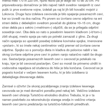
merita med 170 in 220 cm, njuno rezilo pa je dolgo od 10 do 30 cm. Po
pripovedovanju domačinov je bilo največ takih svedrov narejenih iz cevi
pušk iz prve svetovne vojne, izdelali pa naj bi jih bili kovaški mojstri z
Lokovca. Druga faza izdelava cevovoda je bilo spajanje posameznih cevi,
kar so izvedli na dva načina. Po prvem so izvrtano cevno odprtino na eni
strani debla z debelejšim svedrom povečali do globine 10–15 cm, drugo
stran debla pa s sekiro (»melrinom«) ošpičili, da se je prilegala odprtini
sosednje cevi. Oba dela so nato s posebnim lesenim kladivom (»b'tom«)
zbili skupaj, mesto spoja pa nato po potrebi zamazali z glino. Za drugi
način spajanja so uporabili posebej izdelane kovinske spojke, imenovane
»prstani«, ki so imele nekaj centimetrov večji premer od izvrtane cevne
odprtine. Spojko so s pomočjo dleta in kladiva do polovice nabili v les
okrog izvrtane odprtine prve cevi in potem nanjo natančno nabili še drugo
cev. Sestavljanje posameznih lesenih cevi v cevovod je potekalo na
kraju, kjer je bil cevovod postavljen. Cevi so morali še primerno utrditi in
vodovodna napeljava od studenca do hiše je bila končana. Cevovod se je
pogosto končal v večjem lesenem koritu, ki je bilo izdolbeno iz
debelejšega drevesnega debla.
Zamisel o oživitvi že skoraj pozabljenega znanja izdelave lesenega
cevovoda se je med domačini porodila pred nekaj leti. Veščino izdelave
lesenih cevi ohranja Turistično etnološko društvo Trebuša, ki je v ta
namen poskrbelo za rekonstrukcijo starega orodja in veščino vrtanja
lesenih cevi javno predstavlja na turistično-folklornih prireditvah.