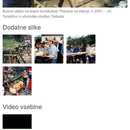
Borovo deblo na leseni konstrukciji. Priprava na vrtanje. © 2001, -, vir:
Turistično in etnološko društvo Trebuša
Dodatne slike
Video vsebine