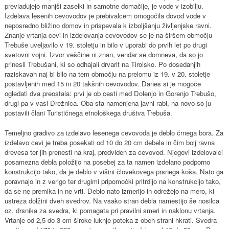
prevladujejo manjši zaselki in samotne domačije, je vode v izobilju.
Izdelava lesenih cevovodov je prebivalcem omogočila dovod vode v
neposredno bližino domov in prispevala k izboljšanju življenjske ravni.
Znanje vrtanja cevi in izdelovanja cevovodov se je na širšem območju
Trebuše uveljavilo v 19. stoletju in bilo v uporabi do prvih let po drugi
svetovni vojni. Izvor veščine ni znan, vendar se domneva, da so jo
prinesli Trebušani, ki so odhajali drvarit na Tirolsko. Po dosedanjih
raziskavah naj bi bilo na tem območju na prelomu iz 19. v 20. stoletje
postavljenih med 15 in 20 takšnih cevovodov. Danes si je mogoče
ogledati dva preostala: prvi je ob cesti med Dolenjo in Gorenjo Trebušo,
drugi pa v vasi Drežnica. Oba sta namenjena javni rabi, na novo so ju
postavili člani Turističnega etnološkega društva Trebuša.
Temeljno gradivo za izdelavo lesenega cevovoda je deblo črnega bora. Za
izdelavo cevi je treba posekati od 10 do 20 cm debela in čim bolj ravna
drevesa ter jih prenesti na kraj, predviden za cevovod. Njegovi izdelovalci
posamezna debla položijo na posebej za ta namen izdelano podporno
konstrukcijo tako, da je deblo v višini človekovega prsnega koša. Nato ga
poravnajo in z verigo ter drugimi pripomočki pritrdijo na konstrukcijo tako,
da se ne premika in ne vrti. Deblo nato izmerijo in odrežejo na mero, ki
ustreza dolžini dveh svedrov. Na vsako stran debla namestijo še nosilca
oz. drsnika za svedra, ki pomagata pri pravilni smeri in naklonu vrtanja.
Vrtanje od 2,5 do 3 cm široke luknje poteka z obeh strani hkrati. Svedra