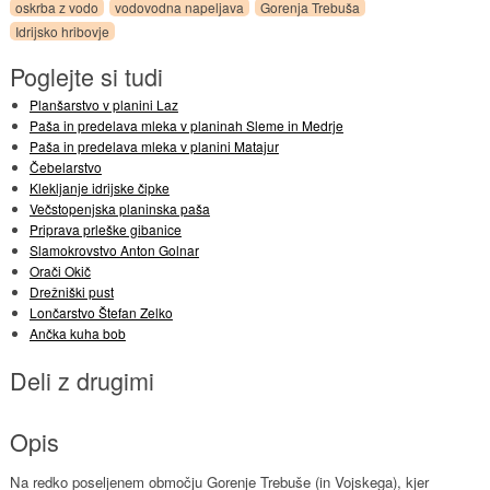
oskrba z vodo
vodovodna napeljava
Gorenja Trebuša
Idrijsko hribovje
Poglejte si tudi
Planšarstvo v planini Laz
Paša in predelava mleka v planinah Sleme in Medrje
Paša in predelava mleka v planini Matajur
Čebelarstvo
Klekljanje idrijske čipke
Večstopenjska planinska paša
Priprava prleške gibanice
Slamokrovstvo Anton Golnar
Orači Okič
Drežniški pust
Lončarstvo Štefan Zelko
Ančka kuha bob
Deli z drugimi
Opis
Na redko poseljenem območju Gorenje Trebuše (in Vojskega), kjer