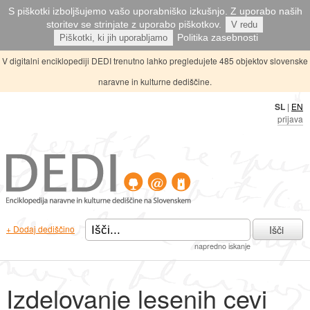
S piškotki izboljšujemo vašo uporabniško izkušnjo. Z uporabo naših
storitev se strinjate z uporabo piškotkov.
V redu
Politika zasebnosti
Piškotki, ki jih uporabljamo
V digitalni enciklopediji DEDI trenutno lahko pregledujete 485 objektov slovenske
naravne in kulturne dediščine.
SL
|
EN
prijava
Išči
+ Dodaj dediščino
napredno iskanje
Izdelovanje lesenih cevi