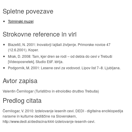
Spletne povezave
Tolminski muzej
Strokovne reference in viri
Blazetič, N. 2001: Inovatorji lajšali življenje. Primorske novice 47
(12.6.2001). Koper.
Mrak, D. 2008: Tam, kjer dren se rodi – od debla do cevi v Trebuši
[Videoposnetek]. Studio EšF. Idrija.
Podgornik, M. 2001: Lesene cevi za vodovod. Lipov list 7–8. Ljubljana.
Avtor zapisa
Valentin Černilogar (Turistično in etnološko društvo Trebuša)
Predlog citata
Černilogar, V. 2010: Izdelovanje lesenih cevi. DEDI - digitalna enciklopedija
naravne in kulturne dediščine na Slovenskem,
http://www.dedi.si/dediscina/444-izdelovanje-lesenih-cevi.