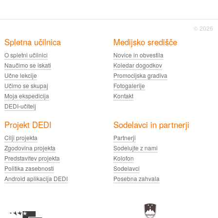
© 2026
Spletna učilnica
Medijsko središče
O spletni učilnici
Novice in obvestila
Naučimo se iskati
Koledar dogodkov
Učne lekcije
Promocijska gradiva
Učimo se skupaj
Fotogalerije
Moja ekspedicija
Kontakt
DEDI-učitelj
Projekt DEDI
Sodelavci in partnerji
Cilji projekta
Partnerji
Zgodovina projekta
Sodelujte z nami
Predstavitev projekta
Kolofon
Politika zasebnosti
Sodelavci
Android aplikacija DEDI
Posebna zahvala