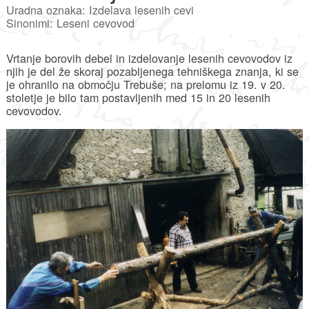
Uradna oznaka: Izdelava lesenih cevi
Sinonimi: Leseni cevovod
Vrtanje borovih debel in izdelovanje lesenih cevovodov iz
njih je del že skoraj pozabljenega tehniškega znanja, ki se
je ohranilo na območju Trebuše; na prelomu iz 19. v 20.
stoletje je bilo tam postavljenih med 15 in 20 lesenih
cevovodov.