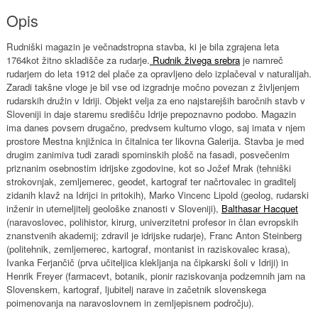
Opis
Rudniški magazin je večnadstropna stavba, ki je bila zgrajena leta
1764kot žitno skladišče za rudarje.
Rudnik živega srebra
je namreč
rudarjem do leta 1912 del plače za opravljeno delo izplačeval v naturalijah.
Zaradi takšne vloge je bil vse od izgradnje močno povezan z življenjem
rudarskih družin v Idriji. Objekt velja za eno najstarejših baročnih stavb v
Sloveniji in daje staremu središču Idrije prepoznavno podobo. Magazin
ima danes povsem drugačno, predvsem kulturno vlogo, saj imata v njem
prostore Mestna knjižnica in čitalnica ter likovna Galerija. Stavba je med
drugim zanimiva tudi zaradi spominskih plošč na fasadi, posvečenim
priznanim osebnostim idrijske zgodovine, kot so Jožef Mrak (tehniški
strokovnjak, zemljemerec, geodet, kartograf ter načrtovalec in graditelj
zidanih klavž na Idrijci in pritokih), Marko Vincenc Lipold (geolog, rudarski
inženir in utemeljitelj geološke znanosti v Sloveniji),
Balthasar Hacquet
(naravoslovec, polihistor, kirurg, univerzitetni profesor in član evropskih
znanstvenih akademij; zdravil je idrijske rudarje), Franc Anton Steinberg
(politehnik, zemljemerec, kartograf, montanist in raziskovalec krasa),
Ivanka Ferjančič (prva učiteljica klekljanja na čipkarski šoli v Idriji) in
Henrik Freyer (farmacevt, botanik, pionir raziskovanja podzemnih jam na
Slovenskem, kartograf, ljubitelj narave in začetnik slovenskega
poimenovanja na naravoslovnem in zemljepisnem področju).