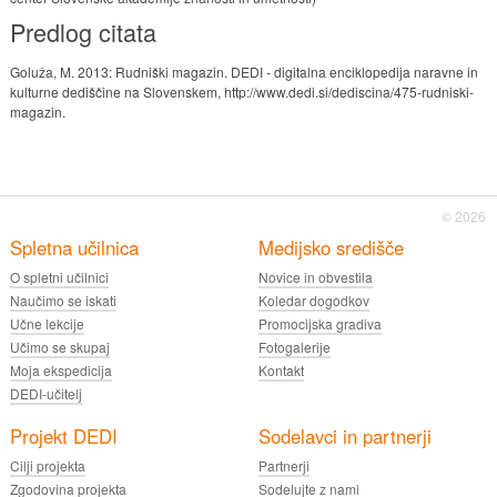
Predlog citata
Goluža, M. 2013: Rudniški magazin. DEDI - digitalna enciklopedija naravne in
kulturne dediščine na Slovenskem, http://www.dedi.si/dediscina/475-rudniski-
magazin.
© 2026
Spletna učilnica
Medijsko središče
O spletni učilnici
Novice in obvestila
Naučimo se iskati
Koledar dogodkov
Učne lekcije
Promocijska gradiva
Učimo se skupaj
Fotogalerije
Moja ekspedicija
Kontakt
DEDI-učitelj
Projekt DEDI
Sodelavci in partnerji
Cilji projekta
Partnerji
Zgodovina projekta
Sodelujte z nami