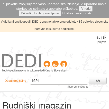
S piškotki izboljšujemo vašo uporabniško izkušnjo. Z uporabo naših
storitev se strinjate z uporabo piškotkov.
V redu
Politika zasebnosti
Piškotki, ki jih uporabljamo
V digitalni enciklopediji DEDI trenutno lahko pregledujete 485 objektov slovenske
naravne in kulturne dediščine.
SL
|
EN
prijava
Išči
+ Dodaj dediščino
napredno iskanje
Rudniški magazin