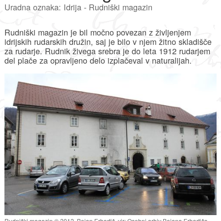
Uradna oznaka: Idrija - Rudniški magazin
Rudniški magazin je bil močno povezan z življenjem
idrijskih rudarskih družin, saj je bilo v njem žitno skladišče
za rudarje. Rudnik živega srebra je do leta 1912 rudarjem
del plače za opravljeno delo izplačeval v naturalijah.
Rudniški magazin © 2012, Bojan Erhartič, vir: Osebni arhiv Bojana Erhartiča