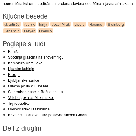
nepremična kulturna dediščina
>
profana stavbna dediščina
>
javna arhitektura
Ključne besede
skladišče
rudnik
Idrija
Jožef Mrak
Lipold
Hacquet
Steinberg
Ferjančič
Freyer
Unesco
Poglejte si tudi
Kamšt
Spodnja graščina na Titovem trgu
Kompleks Metelkova
Ljudska kuhinja
Kresija
Ljubljanske tržnice
Glavna pošta v Ljubljani
Študentsko naselje Rožna dolina
Veleblagovnica Maximarket
Trg republike
Gospodarsko razstavišče
Kozolec – stanovanjsko poslovna stavba Gradis
Deli z drugimi