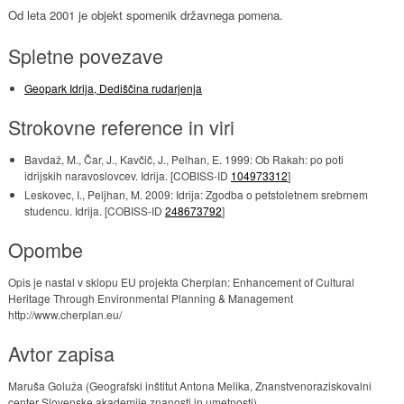
Od leta 2001 je objekt spomenik državnega pomena.
Spletne povezave
Geopark Idrija, Dediščina rudarjenja
Strokovne reference in viri
Bavdaž, M., Čar, J., Kavčič, J., Pelhan, E. 1999: Ob Rakah: po poti
idrijskih naravoslovcev. Idrija. [COBISS-ID
104973312
]
Leskovec, I., Peljhan, M. 2009: Idrija: Zgodba o petstoletnem srebrnem
studencu. Idrija. [COBISS-ID
248673792
]
Opombe
Opis je nastal v sklopu EU projekta Cherplan: Enhancement of Cultural
Heritage Through Environmental Planning & Management
http://www.cherplan.eu/
Avtor zapisa
Maruša Goluža (Geografski inštitut Antona Melika, Znanstvenoraziskovalni
center Slovenske akademije znanosti in umetnosti)