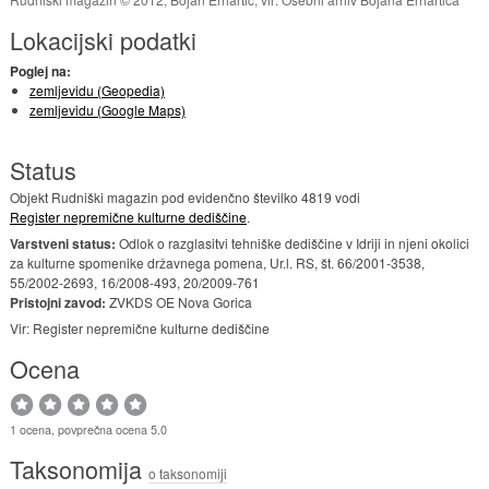
Lokacijski podatki
Poglej na:
zemljevidu (Geopedia)
zemljevidu (Google Maps)
Status
Objekt Rudniški magazin pod evidenčno številko 4819 vodi
Register nepremične kulturne dediščine
.
Varstveni status:
Odlok o razglasitvi tehniške dediščine v Idriji in njeni okolici
za kulturne spomenike državnega pomena, Ur.l. RS, št. 66/2001-3538,
55/2002-2693, 16/2008-493, 20/2009-761
Pristojni zavod:
ZVKDS OE Nova Gorica
Vir: Register nepremične kulturne dediščine
Ocena
1 ocena, povprečna ocena 5.0
Taksonomija
o taksonomiji