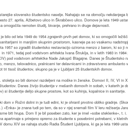
jstarejše slovensko študentsko naselje. Nahajajo se na območju nekdanjega ba
sto 27. aprila, Ažbetovo ulico in Škrabčevo ulico. Domove je leta 1949 ustan
a omogočila nemoten študij, bivanje, prehrano in druge dejavnosti.
 je bilo od leta 1949 do 1954 zgrajenih prvih pet domov, ki so omogočili leži
anitarijami in manjšim skupnim prostorom, kasneje pa so vsakemu nadstropju d
Leta 1957 so zgradili študentsko restavracijo oziroma menzo z barom, ki so ji n
 in 1971, tedaj pod vodstvom arhitekta Ivana Štruklja, in v letih 1983 in 198
 (XIV) pod vodstvom arhitektke Nade Jakopič Blagajne. Danes je Študentsko n
vo, menzo, telovadnico, pralnicami ter delavnicami in zdravstveno ambulanto
t tri tisoč študentov, skupno pa je v Ljubljani 25 študentskih domov.
stoletja so bili domovi razdeljeni na moške in ženske. Domovi II, IV, VI in X 
ih študentov. Danes živijo študentje v mešanih domovih in sobah, v katerih je d
si študentje delijo skupne prostore, kot so kuhinja, kopalnice in sanitarije.
i dom v Rožni dolini in je tudi edini, ki je ohranil prvotno obliko gradnje. (Sk
i.) »Enka« je znana tudi po tem, da so v njej snemali film V leru režiserja Jana
 sme biti hrupa. Dom II je bil poseben zato, ker je imel »sobe steklenke«, t. i.
ma apartmaje s prirejeno opremo za študente s posebnimi potrebami, v kletnih 
 V domu XIV se nahaja studio Radia Študent Ljubljana, ki ga je leta 1969 ust