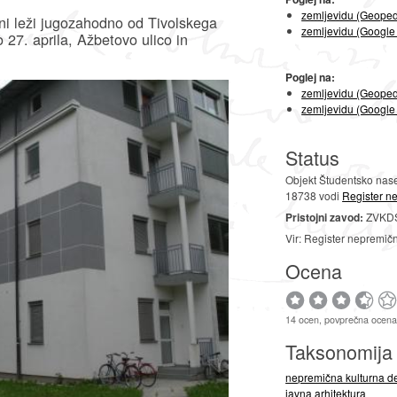
zemljevidu (Geoped
ni leži jugozahodno od Tivolskega
zemljevidu (Google
 27. aprila, Ažbetovo ulico in
Poglej na:
zemljevidu (Geoped
zemljevidu (Google
Status
Objekt Študentsko nase
18738 vodi
Register n
Pristojni zavod:
ZVKDS
Vir: Register nepremič
Ocena
14 ocen, povprečna ocena
Taksonomij
nepremična kulturna d
javna arhitektura