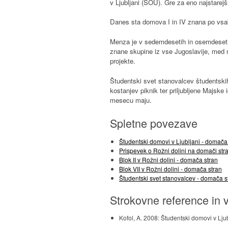
v Ljubljani (ŠOU). Gre za eno najstarej
Danes sta domova I in IV znana po vsako
Menza je v sedemdesetih in osemdesetih l
znane skupine iz vse Jugoslavije, med n
projekte.
Študentski svet stanovalcev študentskih
kostanjev piknik ter priljubljene Majske 
mesecu maju.
Spletne povezave
Študentski domovi v Ljubljani - domača
Prispevek o Rožni dolini na domači str
Blok II v Rožni dolini - domača stran
Blok VII v Rožni dolini - domača stran
Študentski svet stanovalcev - domača s
Strokovne reference in v
Kofol, A. 2008: Študentski domovi v Ljub