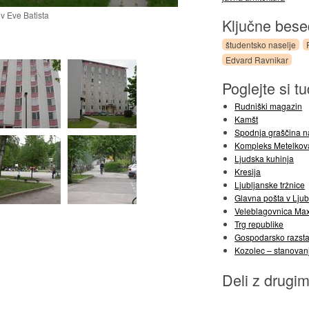
iv Eve Batista
Ključne bes
študentsko naselje
Edvard Ravnikar
Poglejte si tu
Rudniški magazin
Kamšt
Spodnja graščina n
Kompleks Metelkov
Ljudska kuhinja
Kresija
Ljubljanske tržnice
Glavna pošta v Ljub
Veleblagovnica Ma
Trg republike
Gospodarsko razsta
Kozolec – stanovan
Deli z drugim