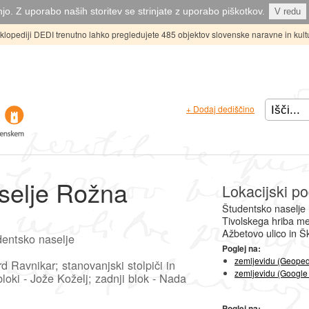
jo. Z uporabo naših storitev se strinjate z uporabo piškotkov.
V redu
ciklopediji DEDI trenutno lahko pregledujete 485 objektov slovenske naravne in kult
+ Dodaj dediščino
selje Rožna
Lokacijski po
Študentsko naselje 
Tivolskega hriba me
Ažbetovo ulico in Š
dentsko naselje
Poglej na:
zemljevidu (Geoped
rd Ravnikar; stanovanjski stolpiči in
zemljevidu (Google
bloki - Jože Koželj; zadnji blok - Nada
Poglej na: