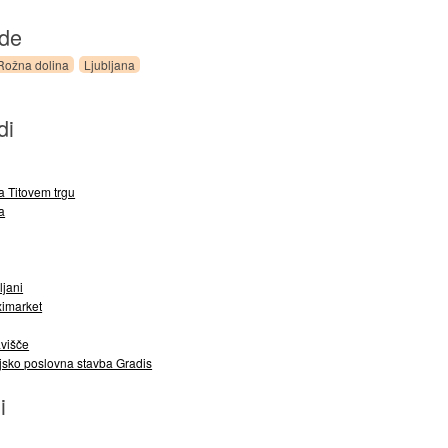
ede
Rožna dolina
Ljubljana
di
a Titovem trgu
a
ljani
ximarket
višče
jsko poslovna stavba Gradis
i