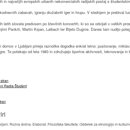
ših in največjih evropskih urbanih nekomercialnih radijskih postaj s študentsk
dnevnih zabavah, igranju družabnih iger in hrupu. V slednjem je prebival tu
etih slovela predvsem po številnih koncertih, ki so se odvijali v velikih prost
jimi Pankrti, Martin Krpan, Laibach ter Bijelo Dugme. Danes tam nudijo poleg
 domov v Ljubljani prireja raznolike dogodke enkrat letno: pustovanje, miklav
igre. Te potekajo od leta 1983 in združujejo športne aktivnosti, tekmovanja in ku
 stran
ani Radia Študent
tran
iri
ljani: Rožna dolina. Elaborat. Filozofska fakulteta: Oddelek za etnologijo in kulturn