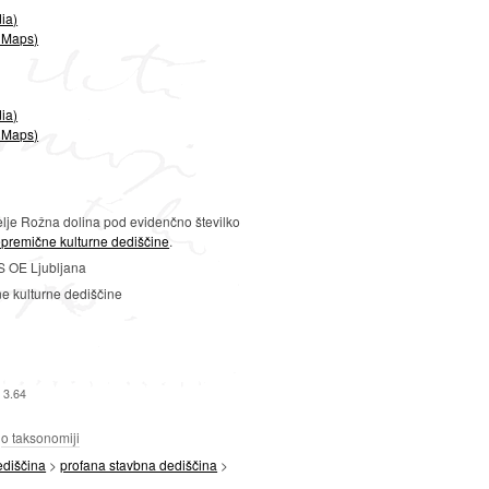
ia)
 Maps)
ia)
 Maps)
lje Rožna dolina pod evidenčno številko
epremične kulturne dediščine
.
 OE Ljubljana
ne kulturne dediščine
 3.64
a
o taksonomiji
ediščina
>
profana stavbna dediščina
>