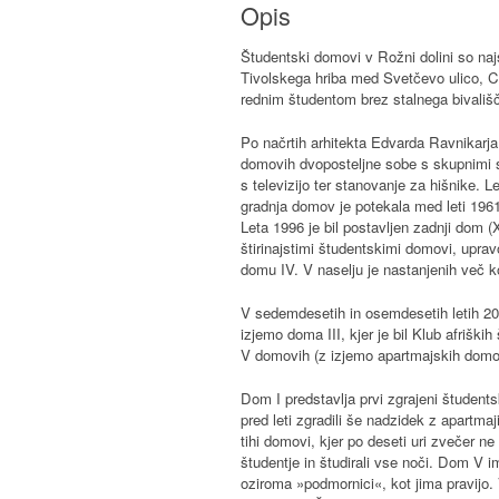
Opis
Študentski domovi v Rožni dolini so na
Tivolskega hriba med Svetčevo ulico, Ce
rednim študentom brez stalnega bivališč
Po načrtih arhitekta Edvarda Ravnikarja
domovih dvoposteljne sobe s skupnimi s
s televizijo ter stanovanje za hišnike. 
gradnja domov je potekala med leti 1961
Leta 1996 je bil postavljen zadnji dom
štirinajstimi študentskimi domovi, upra
domu IV. V naselju je nastanjenih več ko
V sedemdesetih in osemdesetih letih 20. 
izjemo doma III, kjer je bil Klub afrišk
V domovih (z izjemo apartmajskih domov) 
Dom I predstavlja prvi zgrajeni študentsk
pred leti zgradili še nadzidek z apartmaj
tihi domovi, kjer po deseti uri zvečer ne
študentje in študirali vse noči. Dom V i
oziroma »podmornici«, kot jima pravijo.