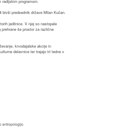
im radijskim programom.
di bivši predsednik države Milan Kučan.
orih jedilnice. V njej so nastopale
 prehrane še prostor za različne
ževanje, krvodajalske akcije in
lturne delavnice ter trajajo tri tedne v
o antropologijo.