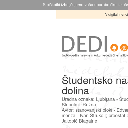
S piškotki izboljšujemo vašo uporabniško izkušn
V digitalni en
Študentsko na
dolina
Uradna oznaka: Ljubljana - Štu
Sinonimi: Rožna
Avtor: stanovanjski bloki - Edva
menza - Ivan Štrukelj; preostal 
Jakopič Blagajne