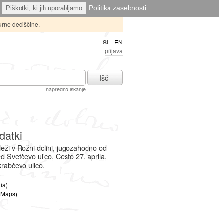
Politika zasebnosti
Piškotki, ki jih uporabljamo
urne dediščine.
SL
|
EN
prijava
Išči
napredno iskanje
datki
leži v Rožni dolini, jugozahodno od
d Svetčevo ulico, Cesto 27. aprila,
krabčevo ulico.
ia)
 Maps)