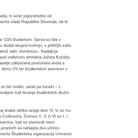
rja, in sicer jugozahodno od
ovila vlada Republike Slovenije, da bi
šča 1235 študentom. Sprva so bile v
odali skupno kuhinjo, v pritličjih sobo
ekoč rekli »krmilnica«. Nadaljnja
4 pod vodstvom arhitekta Jožeta Koželja.
aselje zaključena prostorska enota s
 v domu VII ter študentskim servisom v
so bili moški, ostali pa ženski – z
ovoljeno tudi bivanje študentskih družin.
oraj enake oblike ostaja dom IV, ki so mu
 Cvitkoviča. Domovi II, V in VI so t. i.
 samice, kjer so stanovali resni
prostorih se nahajata dve učilnici
anovila Študentska organizacija Univerze